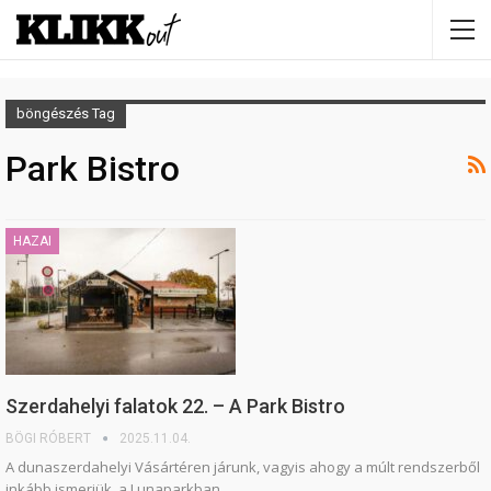
böngészés Tag
Park Bistro
HAZAI
Szerdahelyi falatok 22. – A Park Bistro
BÖGI RÓBERT
2025.11.04.
A dunaszerdahelyi Vásártéren járunk, vagyis ahogy a múlt rendszerből
inkább ismerjük, a Lunaparkban.