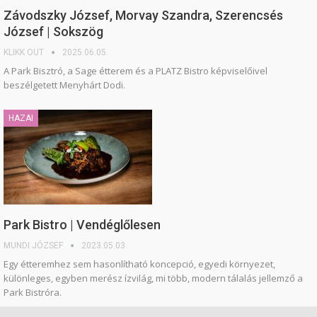
Závodszky József, Morvay Szandra, Szerencsés
József | Sokszög
KLIKK OUT
2025.06.05.
A Park Bisztró, a Sage étterem és a PLATZ Bistro képviselőivel
beszélgetett Menyhárt Dodi.
HAZAI
Park Bistro | Vendéglőlesen
MUNDI JÓZSEF
2023.05.03.
Egy étteremhez sem hasonlítható koncepció, egyedi környezet,
különleges, egyben merész ízvilág, mi több, modern tálalás jellemző a
Park Bistróra.