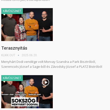
KÁVÉSZÜNET
Terasznyitás
KLIKK OUT
2025.06.20.
Menyhárt Dodi vendége volt Morvay Szandra a Park Bisztróból,
Szerencsés József a Sage-ből és Závodsky József a PLATZ Bistróból
KÁVÉSZÜNET