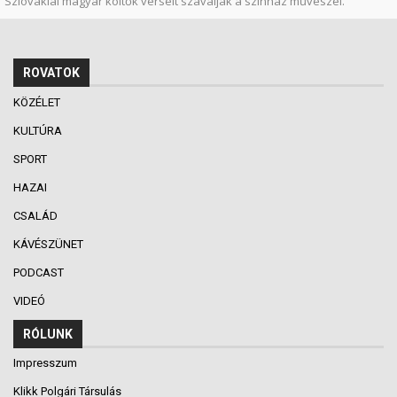
Szlovákiai magyar költők verseit szavalják a színház művészei.
ROVATOK
KÖZÉLET
KULTÚRA
SPORT
HAZAI
CSALÁD
KÁVÉSZÜNET
PODCAST
VIDEÓ
RÓLUNK
Impresszum
Klikk Polgári Társulás