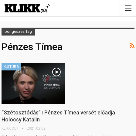
böngészés Tag
Pénzes Tímea
KULTÚRA
“Szétosztódás” ǀ Pénzes Tímea versét előadja
Holocsy Katalin
KLIKK OUT
2021.02.02.