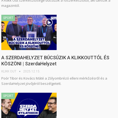
A Klikk Out szerkesztősége búcsúzik a főszerkesztőtől, aki távozik a
magazintól.
SPORT
A SZERDAHELYZET BÚCSÚZIK A KLIKKOUTTÓL ÉS
KÖSZÖNI | SzerdaHelyzet
KLIKK OUT
2025.12.15.
Poór Tibor és Kovács Máté a Zólyombrézó elleni mérkőzésről és a
SzerdaHelyzet jövőjéról beszélgetett.
SPORT