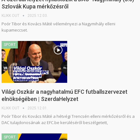
Szlovák Kupa mérkőzésről
KLIKK OUT
2025.12.03.
Poór Tibor és Kovács Máté véleményezi a Nagymihály elleni
kupameccset.
SPORT
Világi Oszkár a nagyhatalmú EFC futballszervezet
elnökségében | SzerdaHelyzet
KLIKK OUT
2025.12.01.
Poór Tibor és Kovács Máté a hétvégi Trencsén elleni mérkőzésről és a
DAC tulajdonosának az EFC.be kerüléséről beszélgetett,
SPORT