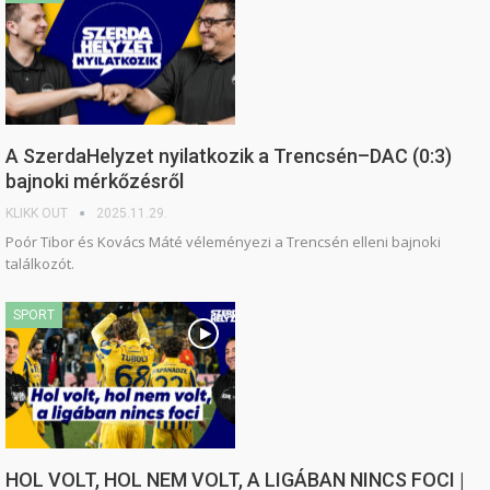
A SzerdaHelyzet nyilatkozik a Trencsén–DAC (0:3)
bajnoki mérkőzésről
KLIKK OUT
2025.11.29.
Poór Tibor és Kovács Máté véleményezi a Trencsén elleni bajnoki
találkozót.
SPORT
HOL VOLT, HOL NEM VOLT, A LIGÁBAN NINCS FOCI |