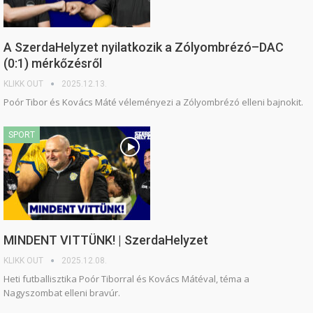
A SzerdaHelyzet nyilatkozik a Zólyombrézó–DAC
(0:1) mérkőzésről
KLIKK OUT
2025.12.13.
Poór Tibor és Kovács Máté véleményezi a Zólyombrézó elleni bajnokit.
SPORT
MINDENT VITTÜNK! | SzerdaHelyzet
KLIKK OUT
2025.12.08.
Heti futballisztika Poór Tiborral és Kovács Mátéval, téma a
Nagyszombat elleni bravúr.