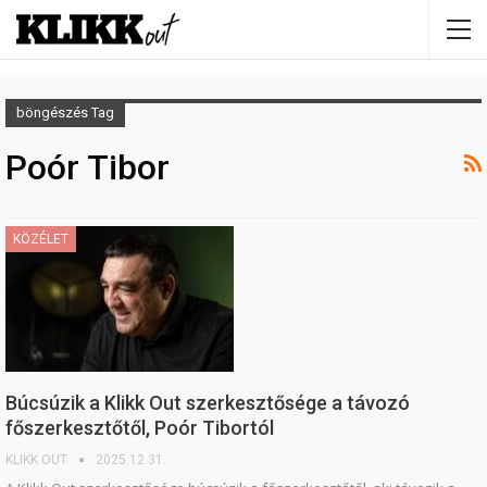
böngészés Tag
Poór Tibor
KÖZÉLET
Búcsúzik a Klikk Out szerkesztősége a távozó
főszerkesztőtől, Poór Tibortól
KLIKK OUT
2025.12.31.