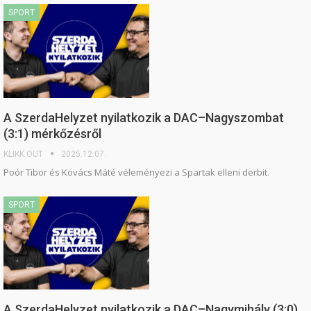
SPORT
A SzerdaHelyzet nyilatkozik a DAC–Nagyszombat
(3:1) mérkőzésről
KLIKK OUT
2025.12.07.
Poór Tibor és Kovács Máté véleményezi a Spartak elleni derbit.
SPORT
A SzerdaHelyzet nyilatkozik a DAC–Nagymihály (3:0)