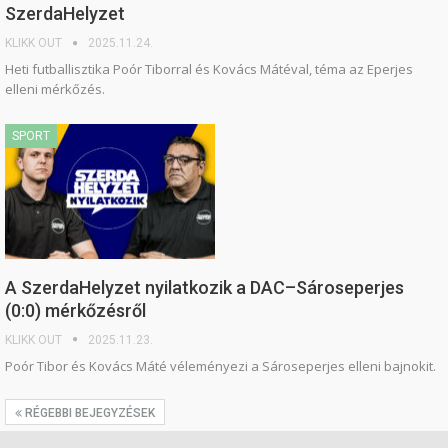
SzerdaHelyzet
KLIKK OUT
2025.11.24.
Heti futballisztika Poór Tiborral és Kovács Mátéval, téma az Eperjes
elleni mérkőzés.
SPORT
A SzerdaHelyzet nyilatkozik a DAC–Sároseperjes
(0:0) mérkőzésről
KLIKK OUT
2025.11.23.
Poór Tibor és Kovács Máté véleményezi a Sároseperjes elleni bajnokit.
RÉGEBBI BEJEGYZÉSEK