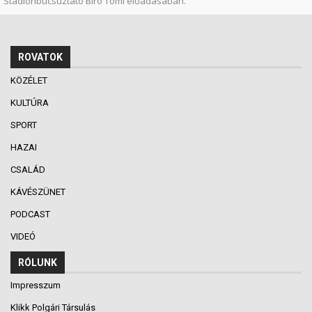
Stadionbúcsúztató Bíró Tomi előadásában.
ROVATOK
KÖZÉLET
KULTÚRA
SPORT
HAZAI
CSALÁD
KÁVÉSZÜNET
PODCAST
VIDEÓ
RÓLUNK
Impresszum
Klikk Polgári Társulás