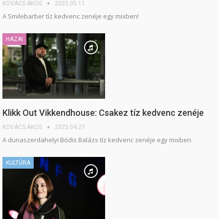
KOVÁCS ÁKOS
2025.05.11.
A Smilebarber tíz kedvenc zenéje egy mixben!
HAZAI
Klikk Out Vikkendhouse: Csakez tíz kedvenc zenéje
KOVÁCS ÁKOS
2025.04.27.
A dunaszerdahelyi Bódis Balázs tíz kedvenc zenéje egy mixben.
KULTÚRA