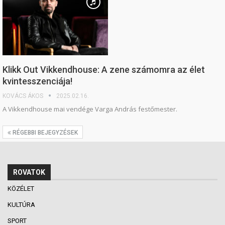
Klikk Out Vikkendhouse: A zene számomra az élet
kvintesszenciája!
KOVÁCS ÁKOS
2025.02.16.
A Vikkendhouse mai vendége Varga András festőmester.
RÉGEBBI BEJEGYZÉSEK
ROVATOK
KÖZÉLET
KULTÚRA
SPORT