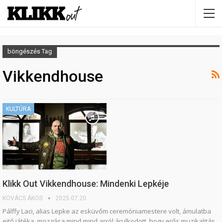
böngészés Tag
Vikkendhouse
KULTÚRA
Klikk Out Vikkendhouse: Mindenki Lepkéje
KOVÁCS ÁKOS
2025.07.20.
Pálffy Laci, alias Lepke az esküvőm ceremóniamestere volt, ámulatba
ejtő játéka, mozgása mind mind arról árulkodott, hogy erős muzikalitás