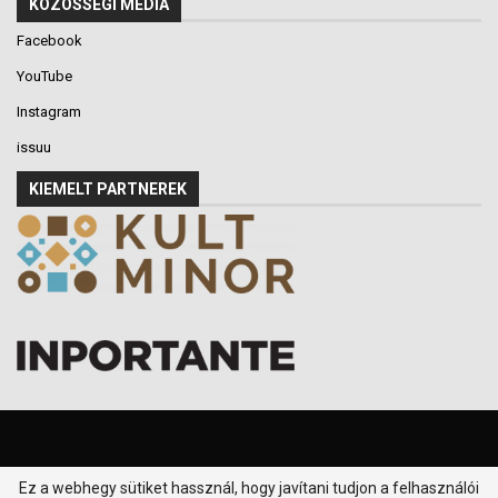
KÖZÖSSÉGI MÉDIA
Facebook
YouTube
Instagram
issuu
KIEMELT PARTNEREK
Ez a webhegy sütiket hassznál, hogy javítani tudjon a felhasználói
© 2016-2026 - Klikk P.T. - Minden jog fenntartva.