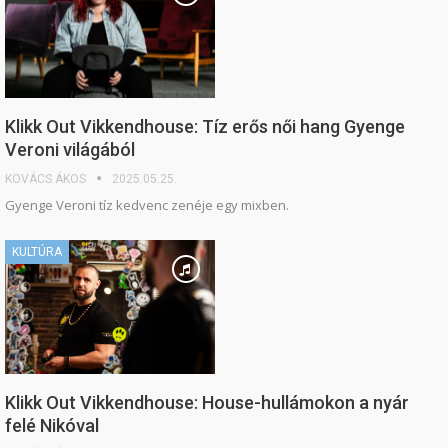
Klikk Out Vikkendhouse: Tíz erős női hang Gyenge
Veroni világából
KOVÁCS ÁKOS
2025.05.25.
Gyenge Veroni tíz kedvenc zenéje egy mixben.
KULTÚRA
Klikk Out Vikkendhouse: House-hullámokon a nyár
felé Nikóval