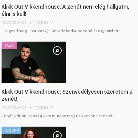
Klikk Out Vikkendhouse: A zenét nem elég hallgatni,
élni is kell!
KOVÁCS ÁKOS
2025.06.22.
Hallgasd meg Hostomský Fanni tíz kedvenc zenéjét egy mixben!
HAZAI
Klikk Out Vikkendhouse: Szenvedélyesen szeretem a
zenét!
KOVÁCS ÁKOS
2025.06.08.
Kopáč Adrián, alias DJ Kopi mutatja meg tíz kedvenc zenéjét
KULTÚRA