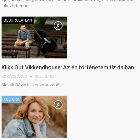
lakozik benne.
BESOROLATLAN
Klikk Out Vikkendhouse: Az én történetem tíz dalban
KOVÁCS ÁKOS
2025.07.06.
Slovák Dávid tíz kedvenc zenéje.
KULTÚRA