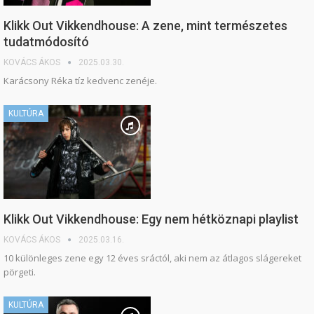
Klikk Out Vikkendhouse: A zene, mint természetes
tudatmódosító
KOVÁCS ÁKOS
2025.03.30.
Karácsony Réka tíz kedvenc zenéje.
KULTÚRA
Klikk Out Vikkendhouse: Egy nem hétköznapi playlist
KOVÁCS ÁKOS
2025.03.16.
10 különleges zene egy 12 éves sráctól, aki nem az átlagos slágereket
pörgeti.
KULTÚRA