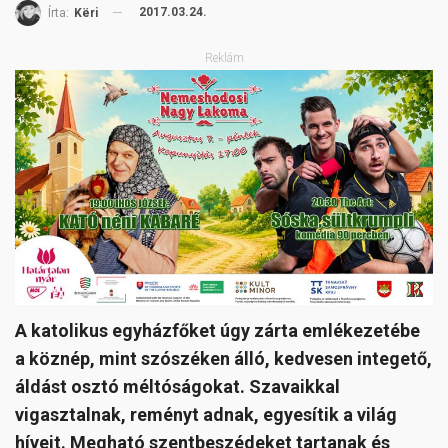
2017.03.24.
Írta:
Këri
Reklám
A katolikus egyházfőket úgy zárta emlékezetébe
a köznép, mint szószéken álló, kedvesen integető,
áldást osztó méltóságokat. Szavaikkal
vigasztalnak, reményt adnak, egyesítik a világ
híveit. Megható szentbeszédeket tartanak és