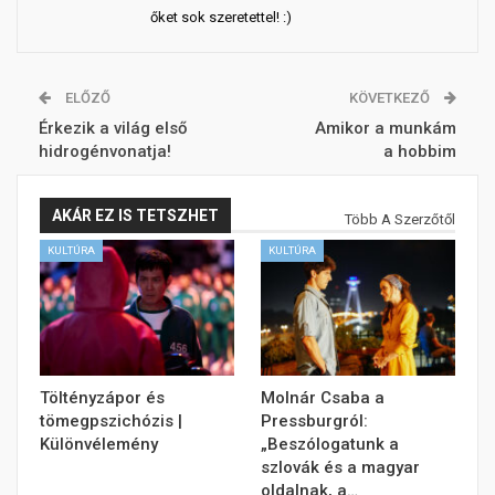
őket sok szeretettel! :)
ELŐZŐ
KÖVETKEZŐ
Érkezik a világ első
Amikor a munkám
hidrogénvonatja!
a hobbim
AKÁR EZ IS TETSZHET
Több A Szerzőtől
KULTÚRA
KULTÚRA
Töltényzápor és
Molnár Csaba a
tömegpszichózis |
Pressburgról:
Különvélemény
„Beszólogatunk a
szlovák és a magyar
oldalnak, a…