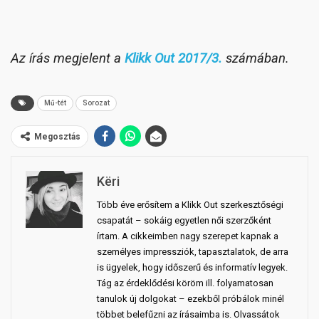
Az írás megjelent a
Klikk Out 2017/3.
számában.
Mű-tét
Sorozat
Megosztás
Këri
Több éve erősítem a Klikk Out szerkesztőségi
csapatát – sokáig egyetlen női szerzőként
írtam. A cikkeimben nagy szerepet kapnak a
személyes impressziók, tapasztalatok, de arra
is ügyelek, hogy időszerű és informatív legyek.
Tág az érdeklődési köröm ill. folyamatosan
tanulok új dolgokat – ezekből próbálok minél
többet belefűzni az írásaimba is. Olvassátok