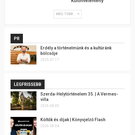
Különvélemény
MÉG TÖBB...
PR
Erdély a történelmünk és a kultúránk
bölcsője
2025.07.17.
LEGFRISSEBB
Szerda-Helytörténelem 35. | A Vermes-
villa
2026.08.05.
Költők és díjak | Könyvjelző Flash
2026.08.04.