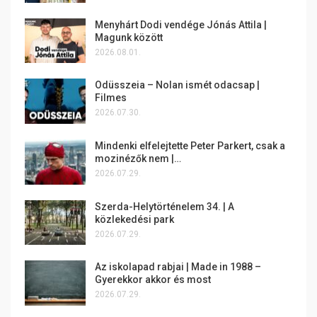
Menyhárt Dodi vendége Jónás Attila |
Magunk között
2026.08.01.
Odüsszeia – Nolan ismét odacsap |
Filmes
2026.07.30.
Mindenki elfelejtette Peter Parkert, csak a
mozinézők nem |…
2026.07.29.
Szerda-Helytörténelem 34. | A
közlekedési park
2026.07.29.
Az iskolapad rabjai | Made in 1988 –
Gyerekkor akkor és most
2026.07.29.