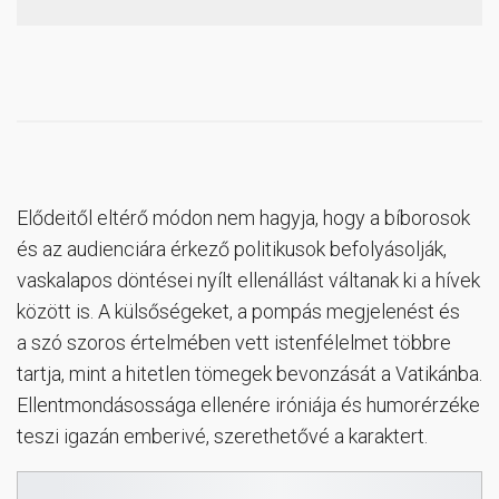
Elődeitől eltérő módon nem hagyja, hogy a bíborosok
és az audienciára érkező politikusok befolyásolják,
vaskalapos döntései nyílt ellenállást váltanak ki a hívek
között is. A külsőségeket, a pompás megjelenést és
a szó szoros értelmében vett istenfélelmet többre
tartja, mint a hitetlen tömegek bevonzását a Vatikánba.
Ellentmondásossága ellenére iróniája és humorérzéke
teszi igazán emberivé, szerethetővé a karaktert.