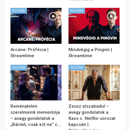
KULTÚRA
KULTÚRA
Arcane: Prófécia |
Mindvégig a Pingvin |
Streamtime
Streamtime
KULTÚRA
KULTÚRA
Reménytelen
Zeusz elszabadul –
szerelmeink mementója
avagy gondolatok a
– avagy gondolatok a
Kaos c. Netflix-sorozat
„Bármit, csak ezt ne“ c.…
kapcsán |