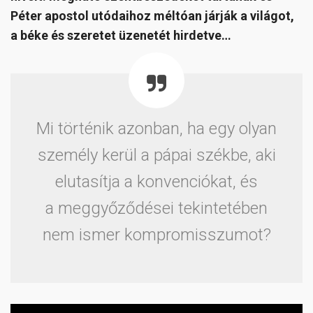
Péter apostol utódaihoz méltóan járják a világot,
a béke és szeretet üzenetét hirdetve…
Mi történik azonban, ha egy olyan
személy kerül a pápai székbe, aki
elutasítja a konvenciókat, és
a meggyőződései tekintetében
nem ismer kompromisszumot?