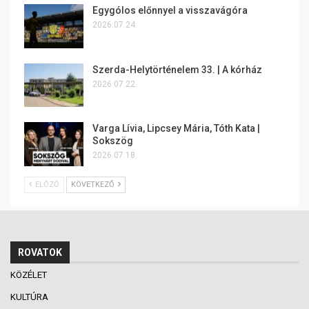
Egygólos előnnyel a visszavágóra
2026.07.24.
Szerda-Helytörténelem 33. | A kórház
2026.07.22.
Varga Lívia, Lipcsey Mária, Tóth Kata |
Sokszög
2026.07.18.
ELŐZŐ
KÖVETKEZŐ
ROVATOK
KÖZÉLET
KULTÚRA