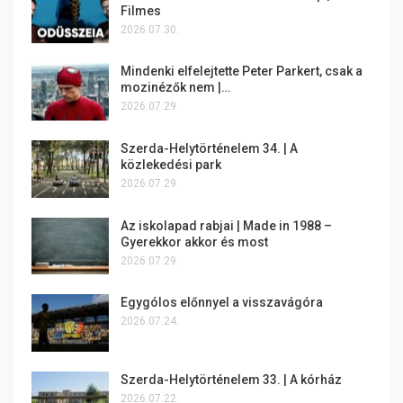
Filmes
2026.07.30.
Mindenki elfelejtette Peter Parkert, csak a
mozinézők nem |…
2026.07.29.
Szerda-Helytörténelem 34. | A
közlekedési park
2026.07.29.
Az iskolapad rabjai | Made in 1988 –
Gyerekkor akkor és most
2026.07.29.
Egygólos előnnyel a visszavágóra
2026.07.24.
Szerda-Helytörténelem 33. | A kórház
2026.07.22.