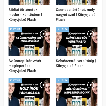
Bibliai történetek
Csendes történet, mely
modern köntösben |
nagyot szól | Könyvjelző
Könyvjelző Flash
Flash
KULTÚRA
KULTÚRA
Az ünnepi könyvhét
Színészettől versírásig |
meglepetései |
Könyvjelző Flash
Könyvjelző Flash
KULTÚRA
KULTÚRA