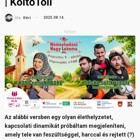
| KöltőToll
2025.08.14.
Írta:
Këri
Reklám
Az alábbi versben egy olyan élethelyzetet,
kapcsolati dinamikát próbáltam megjeleníteni,
amely tele van feszültséggel, harccal és rejtett (?)