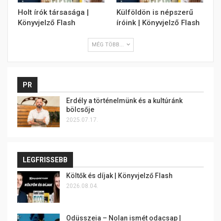
Holt írók társasága |
Külföldön is népszerű
Könyvjelző Flash
íróink | Könyvjelző Flash
MÉG TÖBB...
PR
Erdély a történelmünk és a kultúránk
bölcsője
2025.07.17.
LEGFRISSEBB
Költők és díjak | Könyvjelző Flash
2026.08.04.
Odüsszeia – Nolan ismét odacsap |