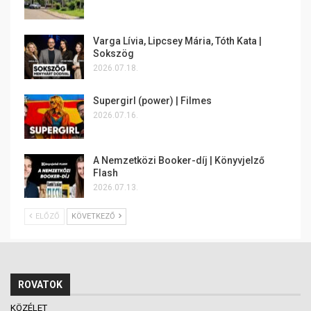
Varga Lívia, Lipcsey Mária, Tóth Kata |
Sokszög
2026.07.18.
Supergirl (power) | Filmes
2026.07.16.
A Nemzetközi Booker-díj | Könyvjelző
Flash
2026.07.13.
ELŐZŐ
KÖVETKEZŐ
ROVATOK
KÖZÉLET