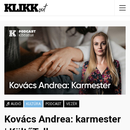
AUDIÓ
KULTÚRA
PODCAST
VEZÉR
Kovács Andrea: karmester