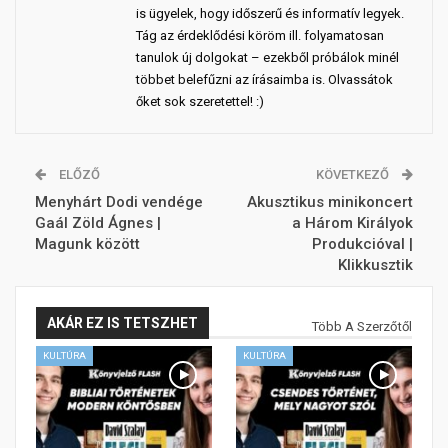
is ügyelek, hogy időszerű és informatív legyek.
Tág az érdeklődési köröm ill. folyamatosan
tanulok új dolgokat – ezekből próbálok minél
többet belefűzni az írásaimba is. Olvassátok
őket sok szeretettel! :)
ELŐZŐ
KÖVETKEZŐ
Menyhárt Dodi vendége
Akusztikus minikoncert
Gaál Zöld Ágnes |
a Három Királyok
Magunk között
Produkcióval |
Klikkusztik
AKÁR EZ IS TETSZHET
Több A Szerzőtől
KULTÚRA
KULTÚRA