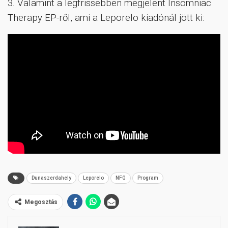
3. Valamint a legfrissebben megjelent Insomniac
Therapy EP-ről, ami a Leporelo kiadónál jött ki:
Dunaszerdahely
Leporelo
NFG
Program
Megosztás