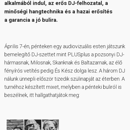
alkalmából indul, az erős DJ-felhozatal, a
minőségi hangtechnika és a hazai erősítés
a garancia a jó bulira.
Április 7-én, pénteken egy audiovizuális esten játszunk
bemelegítő DJ-szettet mint PLUSplus a pozsonyi DJ-
hármasnak, Milosnak, Skanknak és Baltazarnak, az élő
fényírós vetítés pedig És Kész dolga lesz. A három DJ
nálunk ünnepli először tizedik szülinapját az éterben. A
turnéhoz készített mixet, melyben a pénteki buliról is
beszélnek, itt hallgathatjátok meg: