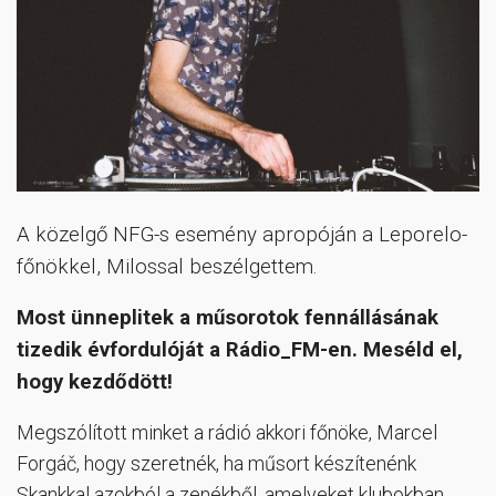
A közelgő NFG-s esemény apropóján a Leporelo-
főnökkel, Milossal beszélgettem.
Most ünneplitek a műsorotok fennállásának
tizedik évfordulóját a Rádio_FM-en. Meséld el,
hogy kezdődött!
Megszólított minket a rádió akkori főnöke, Marcel
Forgáč, hogy szeretnék, ha műsort készítenénk
Skankkal azokból a zenékből, amelyeket klubokban