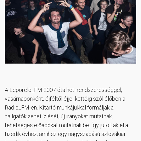
A Leporelo_FM 2007 óta heti rendszerességgel,
vasárnaponként, éjféltől éjjel kettőig szól élőben a
Rádio_FM-en. Kitartó munkájukkal formálják a
hallgatók zenei ízlését, új irányokat mutatnak,
tehetséges előadókat mutatnak be. Így jutottak el a
tizedik évhez, amihez egy nagyszabású szlovákiai