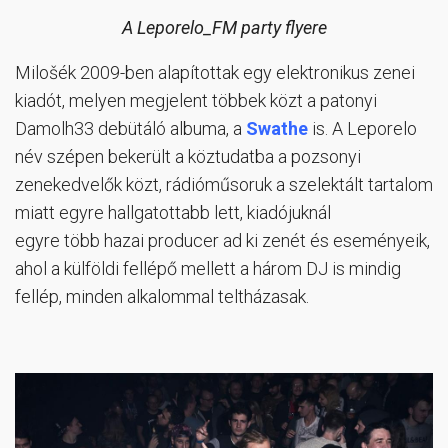
A Leporelo_FM party flyere
Milošék 2009-ben alapítottak egy elektronikus zenei
kiadót, melyen megjelent többek közt a patonyi
Damolh33 debütáló albuma, a
Swathe
is.
A Leporelo
név szépen bekerült a köztudatba a pozsonyi
zenekedvelők közt, rádióműsoruk a szelektált tartalom
miatt egyre hallgatottabb lett, kiadójuknál
egyre több hazai producer ad ki zenét és eseményeik,
ahol a külföldi fellépő mellett a három DJ is mindig
fellép, minden alkalommal teltházasak.