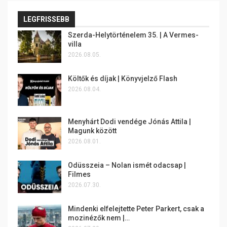
LEGFRISSEBB
Szerda-Helytörténelem 35. | A Vermes-
villa
2026.08.05.
Költők és díjak | Könyvjelző Flash
2026.08.04.
Menyhárt Dodi vendége Jónás Attila |
Magunk között
2026.08.01.
Odüsszeia – Nolan ismét odacsap |
Filmes
2026.07.30.
Mindenki elfelejtette Peter Parkert, csak a
mozinézők nem |…