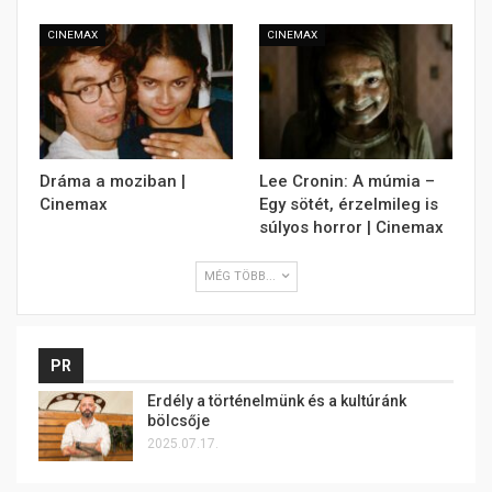
CINEMAX
CINEMAX
Dráma a moziban |
Lee Cronin: A múmia –
Cinemax
Egy sötét, érzelmileg is
súlyos horror | Cinemax
MÉG TÖBB...
PR
Erdély a történelmünk és a kultúránk
bölcsője
2025.07.17.