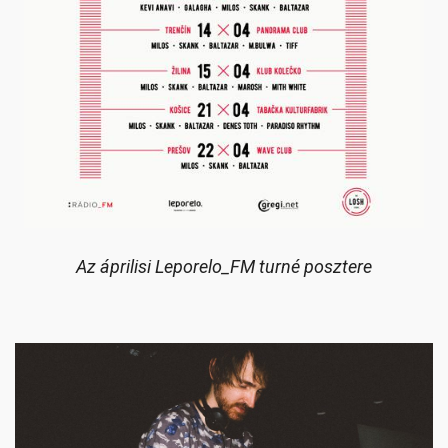
Az áprilisi Leporelo_FM turné posztere