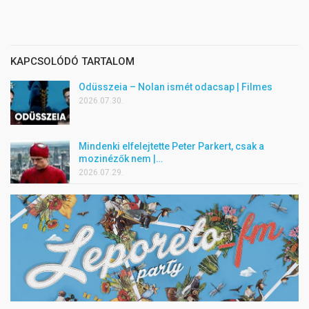
KAPCSOLÓDÓ TARTALOM
Odüsszeia – Nolan ismét odacsap | Filmes
2026.07.30.
Mindenki elfelejtette Peter Parkert, csak a
mozinézők nem |…
2026.07.29.