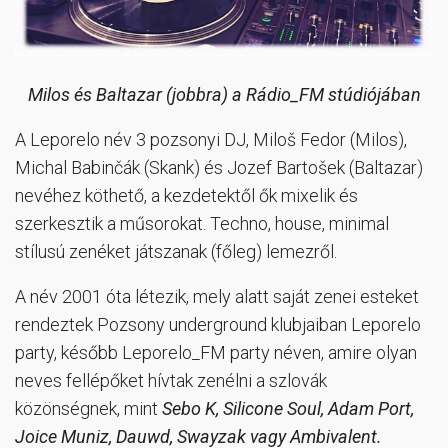
Milos és Baltazar (jobbra) a Rádio_FM stúdiójában
A Leporelo név 3 pozsonyi DJ, Miloš Fedor (Milos),
Michal Babinčák (Skank) és Jozef Bartošek (Baltazar)
nevéhez köthető, a kezdetektől ők mixelik és
szerkesztik a műsorokat. Techno, house, minimal
stílusú zenéket játszanak (főleg) lemezről.
A név 2001 óta létezik, mely alatt saját zenei esteket
rendeztek Pozsony underground klubjaiban Leporelo
party, később Leporelo_FM party néven, amire olyan
neves fellépőket hívtak zenélni a szlovák
közönségnek, mint
Sebo K, Silicone Soul, Adam Port,
Joice Muniz, Dauwd, Swayzak vagy Ambivalent.