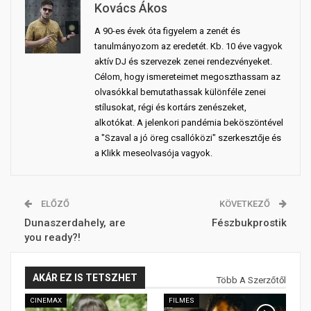
Kovács Ákos
A 90-es évek óta figyelem a zenét és
tanulmányozom az eredetét. Kb. 10 éve vagyok
aktív DJ és szervezek zenei rendezvényeket.
Célom, hogy ismereteimet megoszthassam az
olvasókkal bemutathassak különféle zenei
stílusokat, régi és kortárs zenészeket,
alkotókat. A jelenkori pandémia beköszöntével
a "Szaval a jó öreg csallóközi" szerkesztője és
a Klikk meseolvasója vagyok.
ELŐZŐ
KÖVETKEZŐ
Dunaszerdahely, are
Fészbukprostik
you ready?!
AKÁR EZ IS TETSZHET
Több A Szerzőtől
CINEMAX
FILMES