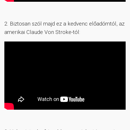
2. Biztosan szól majd ez a kedvenc előadómtól, az
amerikai Claude Von Stroke-tól: