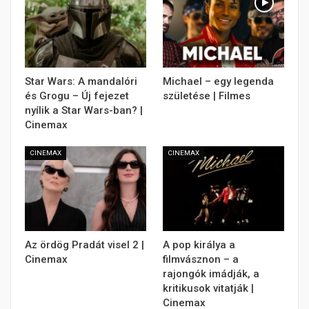
Star Wars: A mandalóri
Michael – egy legenda
és Grogu – Új fejezet
születése | Filmes
nyílik a Star Wars-ban? |
Cinemax
CINEMAX
CINEMAX
Az ördög Pradát visel 2 |
A pop királya a
Cinemax
filmvásznon – a
rajongók imádják, a
kritikusok vitatják |
Cinemax