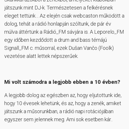
játszunk mint DJ-k. Természetesen a felkérésnek
eleget tettünk… Az elején csak webcaston működött a
dolog, tehát a rádió honlapján szóltunk, de pár év
múlva áttértünk a Rádió_FM sávjára is. A Leporelo_FM
egy időben kezdődött a drum and bass témájú
Signall_FM c. műsorral, ezek Dušan Vančo (Foolk)
vezetése alatt lettek népszerűek.
Mi volt számodra a legjobb ebben a 10 évben?
A legjobb dolog az egészben az, hogy eljutottunk ide,
hogy 10 évesek lehetünk, és az, hogy a zenék, amiket
játszunk a műsorunkban, a rádió napi rotációjában
egyszer sem jelennek meg. Ami sok esetben kár..