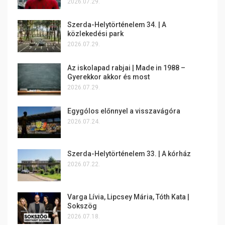
2026.07.29.
Szerda-Helytörténelem 34. | A
közlekedési park
2026.07.29.
Az iskolapad rabjai | Made in 1988 –
Gyerekkor akkor és most
2026.07.29.
Egygólos előnnyel a visszavágóra
2026.07.24.
Szerda-Helytörténelem 33. | A kórház
2026.07.22.
Varga Lívia, Lipcsey Mária, Tóth Kata |
Sokszög
2026.07.18.