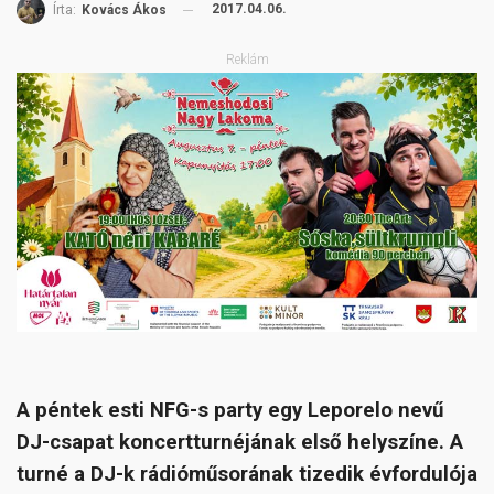
2017.04.06.
Írta:
Kovács Ákos
Reklám
A péntek esti NFG-s party egy Leporelo nevű
DJ-csapat koncertturnéjának első helyszíne. A
turné a DJ-k rádióműsorának tizedik évfordulója