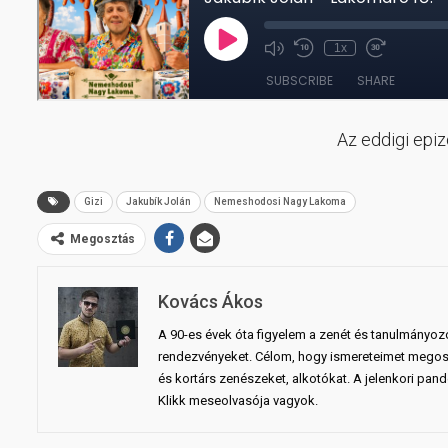
Az eddigi epi
Gizi
Jakubík Jolán
Nemeshodosi Nagy Lakoma
Megosztás
Kovács Ákos
A 90-es évek óta figyelem a zenét és tanulmányoz
rendezvényeket. Célom, hogy ismereteimet megosz
és kortárs zenészeket, alkotókat. A jelenkori pan
Klikk meseolvasója vagyok.