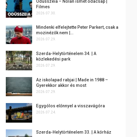
Odüsszeia – Nolan ismét odacsap |
Filmes
2026.07.30.
Mindenki elfelejtette Peter Parkert, csak a
mozinézők nem |…
2026.07.29.
Szerda-Helytörténelem 34. | A
közlekedési park
2026.07.29.
Az iskolapad rabjai | Made in 1988 –
Gyerekkor akkor és most
2026.07.29.
Egygólos előnnyel a visszavágóra
2026.07.24.
Szerda-Helytörténelem 33. | A kórház