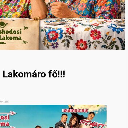
: Lakomáro fő!!!
eklám