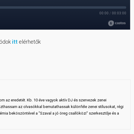
zódok
itt
elérhetők
om az eredetét. Kb. 10 éve vagyok aktív DJ és szervezek zenei
thassam az olvasókkal bemutathassak különféle zenei stílusokat, régi
démia beköszöntével a "Szaval a jó öreg csallóközi" szerkesztője és a