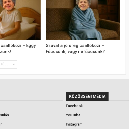
 csallóközi – Ëggy
Szaval a jó öreg csallóközi –
szunk!
Fűccsünk, vagy nëfűccsünk?
TÖBB...
KÖZÖSSÉGI MÉDIA
Facebook
rsulás
YouTube
in
Instagram