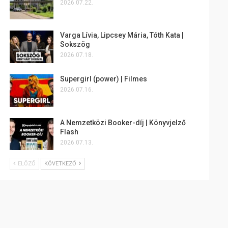
2026.07.22.
Varga Lívia, Lipcsey Mária, Tóth Kata |
Sokszög
2026.07.18.
Supergirl (power) | Filmes
2026.07.16.
A Nemzetközi Booker-díj | Könyvjelző
Flash
2026.07.13.
ELŐZŐ
KÖVETKEZŐ