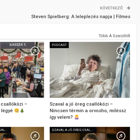
KÖVETKEZŐ
Steven Spielberg: A leleplezés napja | Filmes
Több A Szerzőtől
PODCAST
 csallóközi –
Szaval a jó öreg csallóközi –
 lëgyé
Nincsen tërmin a orvosho, milëssz
így velem?
SZAVAL A JÓ ÖREG CSALLÓKÖZI
SZAVAL A JÓ ÖREG CSALLÓKÖZI