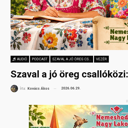
AUDIÓ
PODCAST
SZAVAL A JÓ ÖREG CSALLÓKÖZI
VEZÉR
Szaval a jó öreg csallóközi
2026.06.29.
Írta:
Kovács Ákos
R