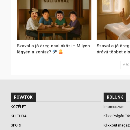
Szaval a jó öreg csallóközi – Milyen
Szaval a jó öreg
lëgyën a zenísz?
órávú többet al
MÉG 
ROVATOK
RÓLUNK
KÖZÉLET
Impresszum
KULTÚRA
Klikk Polgári Tá
SPORT
Klikkout magaz