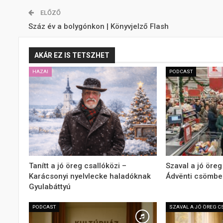
ELŐZŐ
Száz év a bolygónkon | Könyvjelző Flash
AKÁR EZ IS TETSZHET
HAZAI
PODCAST
Tanítt a jó öreg csallóközi –
Szaval a jó öreg
Karácsonyi nyelvlecke haladóknak
Ádvënti csömbe
Gyulabáttyú
PODCAST