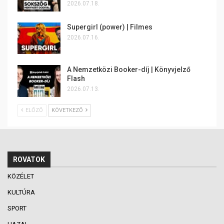
2026.07.18.
Supergirl (power) | Filmes
2026.07.16.
A Nemzetközi Booker-díj | Könyvjelző
Flash
2026.07.13.
ELŐZŐ
KÖVETKEZŐ
ROVATOK
KÖZÉLET
KULTÚRA
SPORT