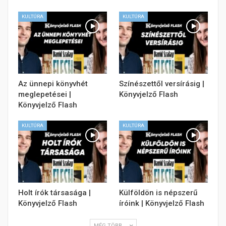
KULTÚRA
KULTÚRA
Az ünnepi könyvhét
Színészettől versírásig |
meglepetései |
Könyvjelző Flash
Könyvjelző Flash
KULTÚRA
KULTÚRA
Holt írók társasága |
Külföldön is népszerű
Könyvjelző Flash
íróink | Könyvjelző Flash
MÉG TÖBB...