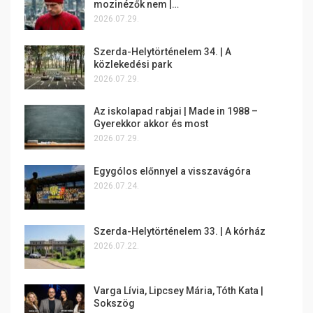
mozinézők nem |…
2026.07.29.
Szerda-Helytörténelem 34. | A
közlekedési park
2026.07.29.
Az iskolapad rabjai | Made in 1988 –
Gyerekkor akkor és most
2026.07.29.
Egygólos előnnyel a visszavágóra
2026.07.24.
Szerda-Helytörténelem 33. | A kórház
2026.07.22.
Varga Lívia, Lipcsey Mária, Tóth Kata |
Sokszög