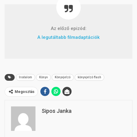
Az előző epizód:
A legutáltabb filmadaptációk
Irodalom
Könyv
Könyvjelző
könyvjelző flash
Megosztás
Sipos Janka