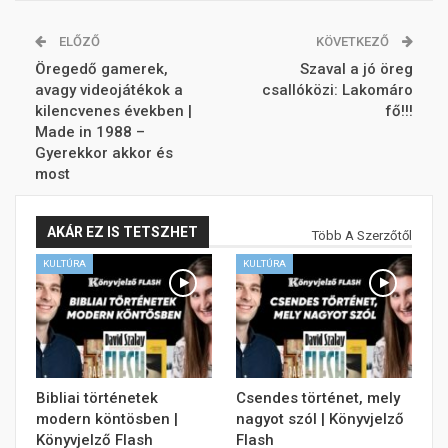
ELŐZŐ
KÖVETKEZŐ
Öregedő gamerek,
Szaval a jó öreg
avagy videojátékok a
csallóközi: Lakomáro
kilencvenes években |
fő!!!
Made in 1988 –
Gyerekkor akkor és
most
AKÁR EZ IS TETSZHET
Több A Szerzőtől
KULTÚRA
KULTÚRA
Bibliai történetek
Csendes történet, mely
modern köntösben |
nagyot szól | Könyvjelző
Könyvjelző Flash
Flash