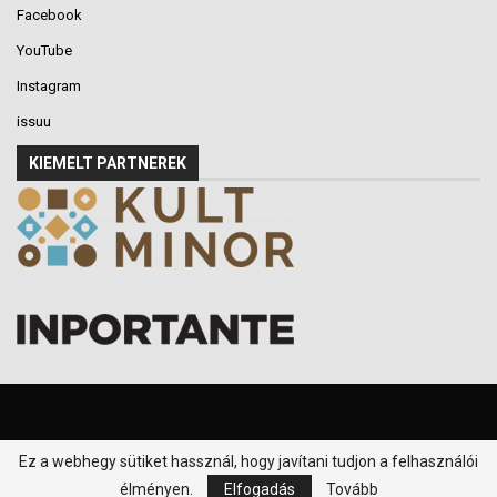
Facebook
YouTube
Instagram
issuu
KIEMELT PARTNEREK
Ez a webhegy sütiket hassznál, hogy javítani tudjon a felhasználói
© 2016-2026 - Klikk P.T. - Minden jog fenntartva.
élményen.
Elfogadás
Tovább