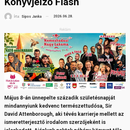
Könyvjelző Flash
2026.06.28.
Írta:
Sipos Janka
Reklám
Május 8-án ünnepelte századik születésnapját
mindannyiunk kedvenc természettudósa, Sir
David Attenborough, aki tévés karrierje mellett az
ismeretterjesztő irodalom szerzőjeként is