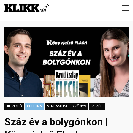
VIDEÓ
KULTÚRA
STREAMTIME ÉS KÖNYV
VEZÉR
Száz év a bolygónkon |