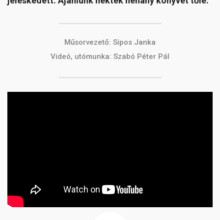
jeleskedett. Ajánlunk nektek néhány könyvet tőle.
Műsorvezető: Sipos Janka
Videó, utómunka: Szabó Péter Pál