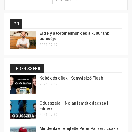
PR
Erdély a történelmünk és a kultúránk
bölcsője
2025.07.17.
LEGFRISSEBB
Költők és díjak | Könyvjelző Flash
2026.08.04.
Odüsszeia – Nolan ismét odacsap |
Filmes
2026.07.30.
Mindenki elfelejtette Peter Parkert, csak a