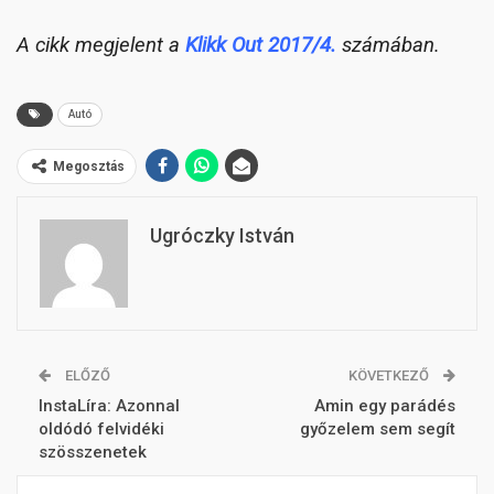
A cikk megjelent a
Klikk Out 2017/4.
számában.
Autó
Megosztás
Ugróczky István
ELŐZŐ
KÖVETKEZŐ
InstaLíra: Azonnal
Amin egy parádés
oldódó felvidéki
győzelem sem segít
szösszenetek