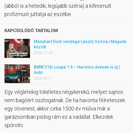
(abból is a hetedik, legújabb széria) a kifinomult
profizmust juttatja az eszébe.
KAPCSOLÓDÓ TARTALOM
Menyhárt Dodi vendége László Szilvia | Magunk
között
2025.12.18.
BMW 316i coupe 1.6 – Harminc évesen is új |
Autó
2025.09.11.
Egy végletekig tökéletes négykerekű, melyet sajnos
nem bagóért osztogatnak. De ha havonta félreteszek
egy ötvenest, akkor cirka 1500 év múlva már a
garázsomban pislog rám ez a vadállat. Elkezdek
spórolni.