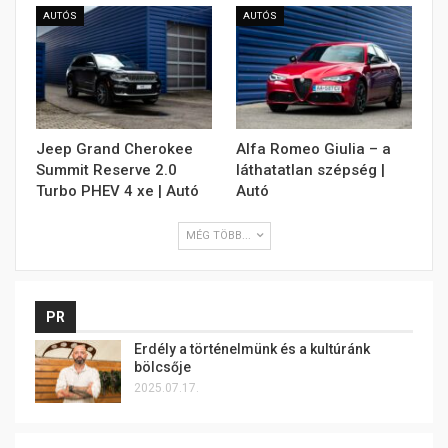
AUTÓS
AUTÓS
Jeep Grand Cherokee
Alfa Romeo Giulia – a
Summit Reserve 2.0
láthatatlan szépség |
Turbo PHEV 4 xe | Autó
Autó
MÉG TÖBB...
PR
Erdély a történelmünk és a kultúránk
bölcsője
2025.07.17.