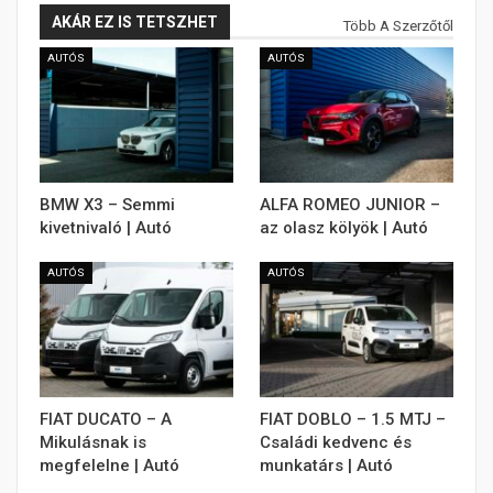
AKÁR EZ IS TETSZHET
Több A Szerzőtől
AUTÓS
AUTÓS
BMW X3 – Semmi
ALFA ROMEO JUNIOR –
kivetnivaló | Autó
az olasz kölyök | Autó
AUTÓS
AUTÓS
FIAT DUCATO – A
FIAT DOBLO – 1.5 MTJ –
Mikulásnak is
Családi kedvenc és
megfelelne | Autó
munkatárs | Autó