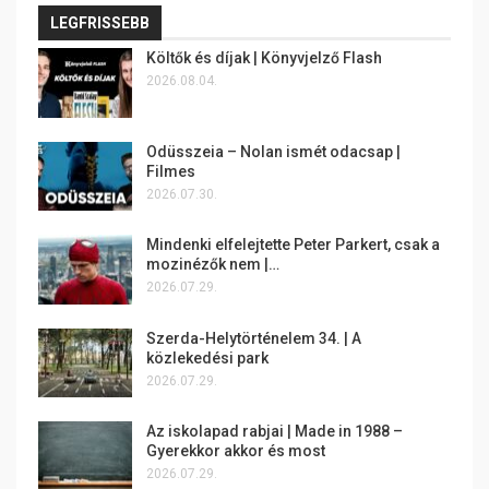
LEGFRISSEBB
Költők és díjak | Könyvjelző Flash
2026.08.04.
Odüsszeia – Nolan ismét odacsap |
Filmes
2026.07.30.
Mindenki elfelejtette Peter Parkert, csak a
mozinézők nem |…
2026.07.29.
Szerda-Helytörténelem 34. | A
közlekedési park
2026.07.29.
Az iskolapad rabjai | Made in 1988 –
Gyerekkor akkor és most
2026.07.29.