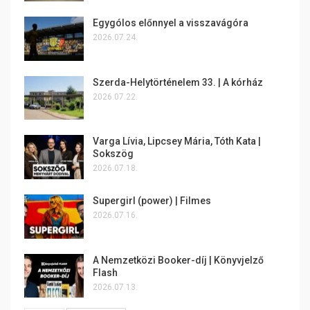
Egygólos előnnyel a visszavágóra
2026.07.24.
Szerda-Helytörténelem 33. | A kórház
2026.07.22.
Varga Lívia, Lipcsey Mária, Tóth Kata |
Sokszög
2026.07.18.
Supergirl (power) | Filmes
2026.07.16.
A Nemzetközi Booker-díj | Könyvjelző
Flash
2026.07.13.