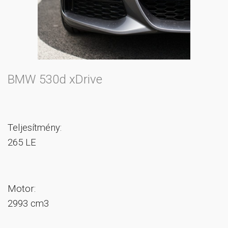
BMW 530d xDrive
Teljesítmény:
265 LE
Motor:
2993 cm3