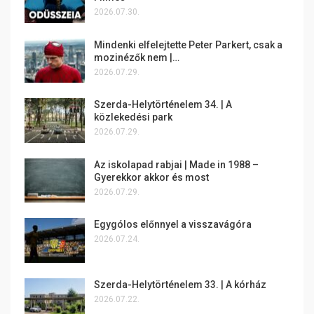
2026.07.30.
Mindenki elfelejtette Peter Parkert, csak a
mozinézők nem |…
2026.07.29.
Szerda-Helytörténelem 34. | A
közlekedési park
2026.07.29.
Az iskolapad rabjai | Made in 1988 –
Gyerekkor akkor és most
2026.07.29.
Egygólos előnnyel a visszavágóra
2026.07.24.
Szerda-Helytörténelem 33. | A kórház
2026.07.22.