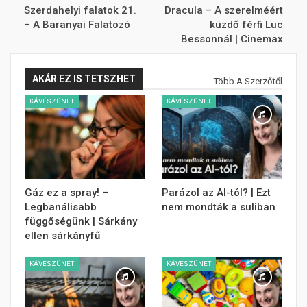
Szerdahelyi falatok 21.
Dracula – A szerelméért
– A Baranyai Falatozó
küzdő férfi Luc
Bessonnál | Cinemax
AKÁR EZ IS TETSZHET
Több A Szerzőtől
KÁVÉSZÜNET
KÁVÉSZÜNET
Gáz ez a spray! –
Parázol az AI-tól? | Ezt
Legbanálisabb
nem mondták a suliban
függőségünk | Sárkány
ellen sárkányfű
KÁVÉSZÜNET
KÁVÉSZÜNET