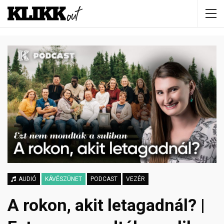
AUDIÓ
KÁVÉSZÜNET
PODCAST
VEZÉR
A rokon, akit letagadnál? |