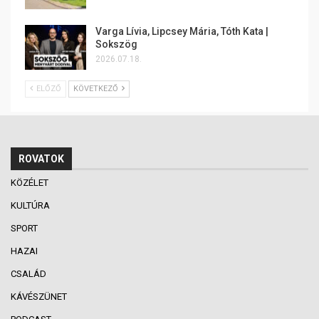
Varga Lívia, Lipcsey Mária, Tóth Kata |
Sokszög
2026.07.18.
ELŐZŐ
KÖVETKEZŐ
ROVATOK
KÖZÉLET
KULTÚRA
SPORT
HAZAI
CSALÁD
KÁVÉSZÜNET