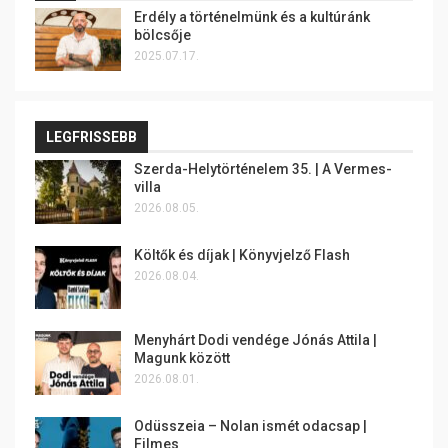
Erdély a történelmünk és a kultúránk
bölcsője
2025.07.17.
LEGFRISSEBB
Szerda-Helytörténelem 35. | A Vermes-
villa
2026.08.05.
Költők és díjak | Könyvjelző Flash
2026.08.04.
Menyhárt Dodi vendége Jónás Attila |
Magunk között
2026.08.01.
Odüsszeia – Nolan ismét odacsap |
Filmes