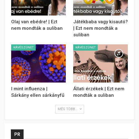
Olaj van ebédre! | Ezt
Játékbaba vagy kisautó?
nem mondták a suliban
| Ezt nem mondták a
suliban
KÁVÉSZÜNET
KÁVÉSZÜNET
I mint influenza |
Állati érzékek | Ezt nem
Sárkány ellen sárkányfű
mondták a suliban
MÉG TÖBB...
PR