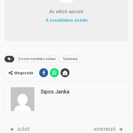
Az előző epizód:
A csodálatos óceán
Ezt nem mondták a suliban
Tudomány
Megosztás
Sipos Janka
ELŐZŐ
KÖVETKEZŐ