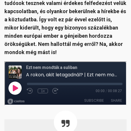
tudósok tesznek valami érdekes felfedezést velük
kapcsolatban, és olyankor bekerülnek a hírekbe és
a köztudatba. Így volt ez pár évvel ezelőtt is,
mikor kiderült, hogy egy bizonyos százalékban
minden európai ember a génjeiben hordozza
örökségüket. Nem hallottál még erről? Na, akkor
mondok még mást is!