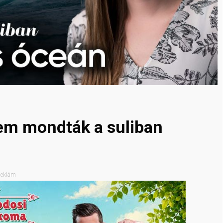
nem mondták a suliban
eklám