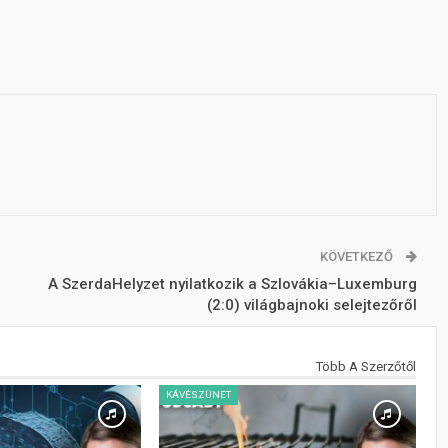
KÖVETKEZŐ
A SzerdaHelyzet nyilatkozik a Szlovákia–Luxemburg
(2:0) világbajnoki selejtezőről
Több A Szerzőtől
KÁVÉSZÜNET