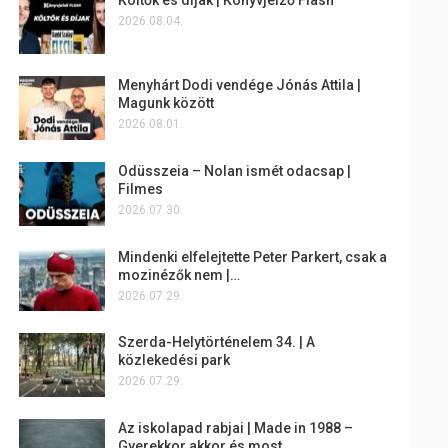
2026.08.04.
Menyhárt Dodi vendége Jónás Attila |
Magunk között
2026.08.01.
Odüsszeia – Nolan ismét odacsap |
Filmes
2026.07.30.
Mindenki elfelejtette Peter Parkert, csak a
mozinézők nem |…
2026.07.29.
Szerda-Helytörténelem 34. | A
közlekedési park
2026.07.29.
Az iskolapad rabjai | Made in 1988 –
Gyerekkor akkor és most