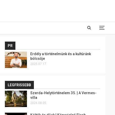
PR
Erdély a történelmünk és a kultúránk
bölcsője
2025.07.17.
LEGFRISSEBB
Szerda-Helytörténelem 35. | A Vermes-
villa
2026.08.05.
Költők és díjak | Könyvjelző Flash