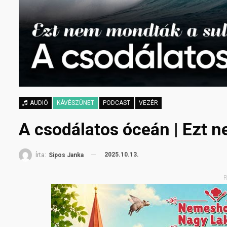
AUDIÓ
KÁVÉSZÜNET
PODCAST
VEZÉR
A csodálatos óceán | Ezt 
2025.10.13.
Írta:
Sipos Janka
R