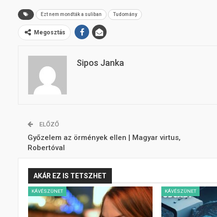
Ezt nem mondták a suliban
Tudomány
Megosztás
Sipos Janka
ELŐZŐ
Győzelem az örmények ellen | Magyar virtus,
Robertóval
AKÁR EZ IS TETSZHET
KÁVÉSZÜNET
KÁVÉSZÜNET