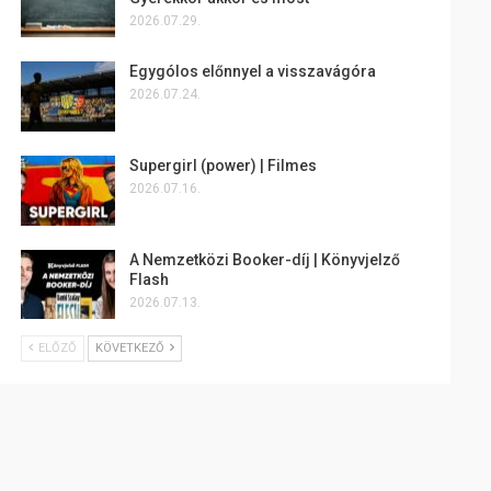
2026.07.29.
Egygólos előnnyel a visszavágóra
2026.07.24.
Supergirl (power) | Filmes
2026.07.16.
A Nemzetközi Booker-díj | Könyvjelző
Flash
2026.07.13.
ELŐZŐ
KÖVETKEZŐ