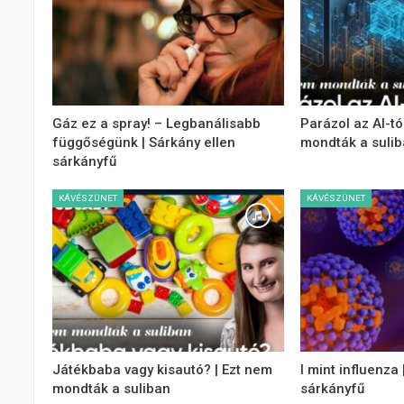
Gáz ez a spray! – Legbanálisabb
Parázol az AI-tó
függőségünk | Sárkány ellen
mondták a suli
sárkányfű
KÁVÉSZÜNET
KÁVÉSZÜNET
Játékbaba vagy kisautó? | Ezt nem
I mint influenza 
mondták a suliban
sárkányfű