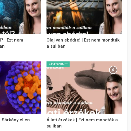
l? | Ezt nem
Olaj van ebédre! | Ezt nem mondták
ban
a suliban
KÁVÉSZÜNET
| Sárkány ellen
Állati érzékek | Ezt nem mondták a
suliban