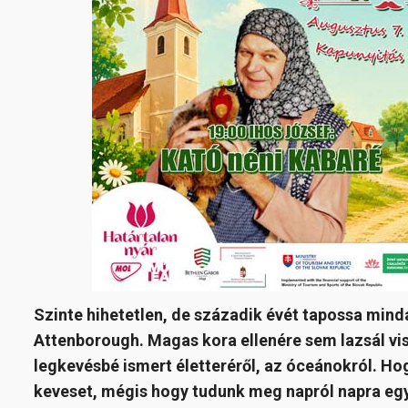
Szinte hihetetlen, de századik évét tapossa min
Attenborough. Magas kora ellenére sem lazsál vis
legkevésbé ismert életteréről, az óceánokról. Ho
keveset, mégis hogy tudunk meg napról napra egy