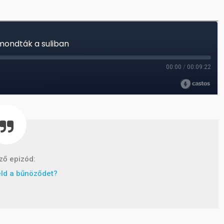
ző epizód:
ld a bűnöződet?