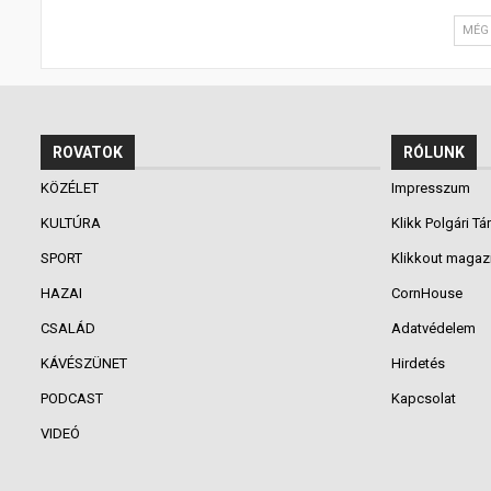
MÉG 
ROVATOK
RÓLUNK
KÖZÉLET
Impresszum
KULTÚRA
Klikk Polgári Tá
SPORT
Klikkout magaz
HAZAI
CornHouse
CSALÁD
Adatvédelem
KÁVÉSZÜNET
Hirdetés
PODCAST
Kapcsolat
VIDEÓ