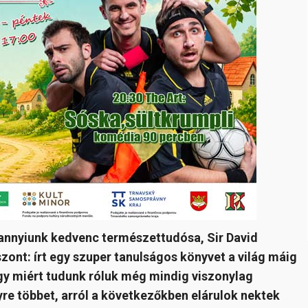
dannyiunk kedvenc természettudósa, Sir David
zont: írt egy szuper tanulságos könyvet a világ máig
gy miért tudunk róluk még mindig viszonylag
re többet, arról a következőkben elárulok nektek