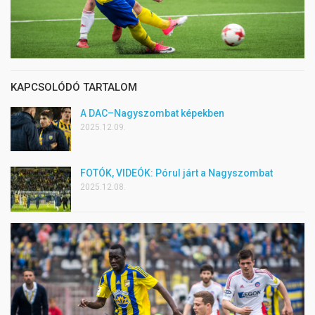
KAPCSOLÓDÓ TARTALOM
A DAC–Nagyszombat képekben
2025.12.09.
FOTÓK, VIDEÓK: Pórul járt a Nagyszombat
2025.12.08.