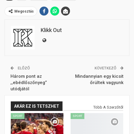
Megosztás
Klikk Out
ELŐZŐ
KÖVETKEZŐ
Három pont az
Mindannyian egy kicsit
,,ebédlőszőnyeg”
őrültek vagyunk
utódjától
AKÁR EZ IS TETSZHET
Több A Szerzőtől
SPORT
SPORT