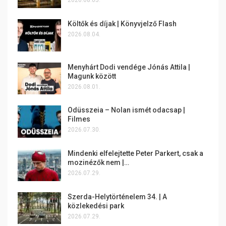
2026.08.05.
Költők és díjak | Könyvjelző Flash
2026.08.04.
Menyhárt Dodi vendége Jónás Attila |
Magunk között
2026.08.01.
Odüsszeia – Nolan ismét odacsap |
Filmes
2026.07.30.
Mindenki elfelejtette Peter Parkert, csak a
mozinézők nem |…
2026.07.29.
Szerda-Helytörténelem 34. | A
közlekedési park
2026.07.29.