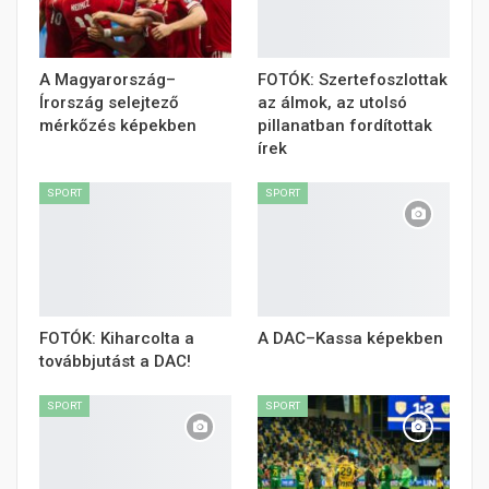
A Magyarország–
FOTÓK: Szertefoszlottak
Írország selejtező
az álmok, az utolsó
mérkőzés képekben
pillanatban fordítottak
írek
SPORT
SPORT
FOTÓK: Kiharcolta a
A DAC–Kassa képekben
továbbjutást a DAC!
SPORT
SPORT