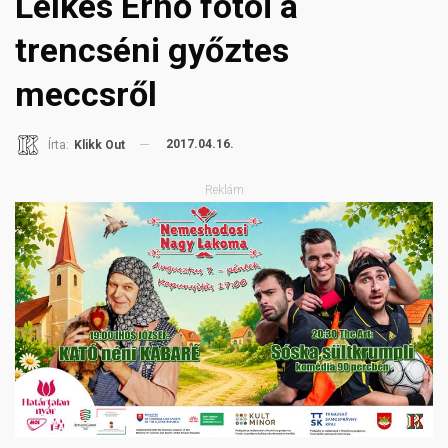
Lelkes Ernő fotói a
trencséni győztes
meccsről
2017.04.16.
Írta:
Klikk Out
Reklám