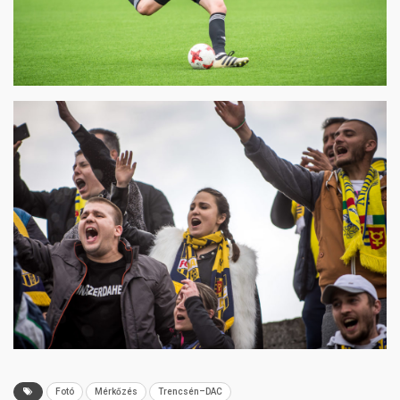
Fotó
Mérkőzés
Trencsén–DAC