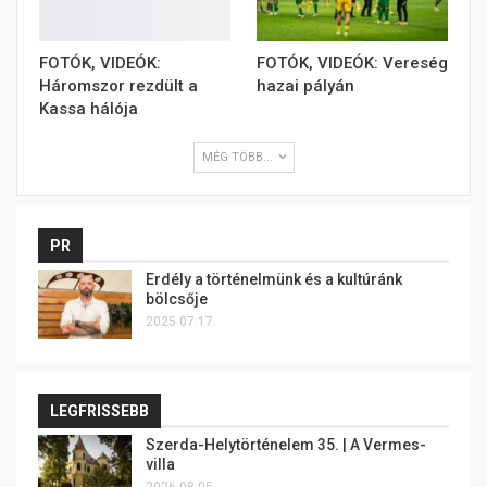
FOTÓK, VIDEÓK:
FOTÓK, VIDEÓK: Vereség
Háromszor rezdült a
hazai pályán
Kassa hálója
MÉG TÖBB...
PR
Erdély a történelmünk és a kultúránk
bölcsője
2025.07.17.
LEGFRISSEBB
Szerda-Helytörténelem 35. | A Vermes-
villa