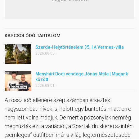
KAPCSOLÓDÓ TARTALOM
Szerda-Helytörténelem 35. | A Vermes-villa
2026.08.05.
Menyhárt Dodi vendége Jónás Attila | Magunk
között
2026.08.01.
A rossz idő ellenére szép számban érkeztek
nagyszombati hívek is, holott egy büntetés miatt erre
nem lett volna módjuk. De mert a pozsonyiak nemrég
meghúzták ezt a variációt, a Spartak drukkerei szintén
„semleges” outfitben már a világ legtermészetesebb