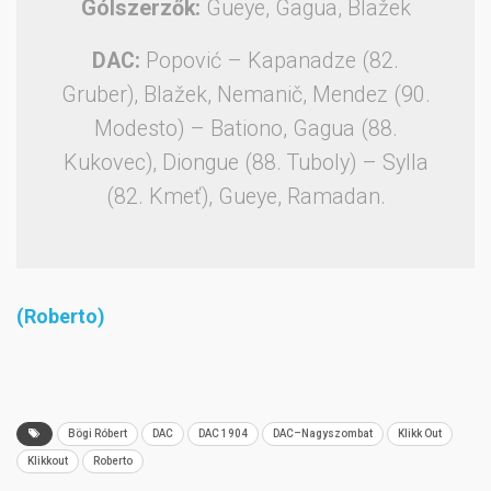
Gólszerzők:
Gueye, Gagua, Blažek
DAC:
Popović – Kapanadze (82.
Gruber), Blažek, Nemanič, Mendez (90.
Modesto) – Bationo, Gagua (88.
Kukovec), Diongue (88. Tuboly) – Sylla
(82. Kmeť), Gueye, Ramadan.
(Roberto)
Bögi Róbert
DAC
DAC 1904
DAC–Nagyszombat
Klikk Out
Klikkout
Roberto