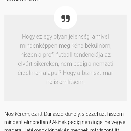
Hogy ez egy olyan jelenség, amivel
mindenképpen meg kéne békülnöm,
hiszen a profi futball tendenciája az
elvárt sikereken, nem pedig a nemzeti
érzelmen alapul? Hogy a bizniszt már
ne is említsem.
Nos kérem, ez itt Dunaszerdahely, s ezzel azt hiszem
mindent elmondtam! Akinek pedig nem inge, ne vegye
magára. Játékosok jönnek és mennek, mi viszont itt