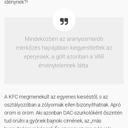
idénynek?!
Mindeközben az aranyosmaróti
mérkőzés hajrájában kiegyenlítettek az
eperjesiek, a gólt azonban a VAR
érvénytelennek látta.
A KFC megmenekült az egyenes kieséstől, s az
osztályozóban a zólyomiak ellen bizonyíthatnak. Apró
öröm is öröm. Aki azonban DAC-szurkolóként őszintén
tud örülni a győriek bajnoki címének, az „más