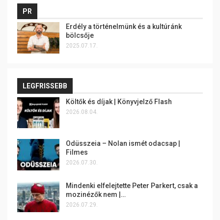
PR
Erdély a történelmünk és a kultúránk
bölcsője
2025.07.17.
LEGFRISSEBB
Költők és díjak | Könyvjelző Flash
2026.08.04.
Odüsszeia – Nolan ismét odacsap |
Filmes
2026.07.30.
Mindenki elfelejtette Peter Parkert, csak a
mozinézők nem |…
2026.07.29.