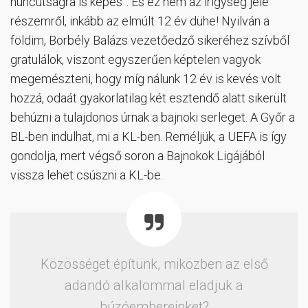
huncutságra is képes”. És ez nem az irigység jele
részemről, inkább az elmúlt 12 év dühe! Nyilván a
földim, Borbély Balázs vezetőedző sikeréhez szívből
gratulálok, viszont egyszerűen képtelen vagyok
megemészteni, hogy míg nálunk 12 év is kevés volt
hozzá, odaát gyakorlatilag két esztendő alatt sikerült
behúzni a tulajdonos úrnak a bajnoki serleget. A Győr a
BL-ben indulhat, mi a KL-ben. Reméljük, a UEFA is így
gondolja, mert végső soron a Bajnokok Ligájából
vissza lehet csúszni a KL-be.
Közösséget építünk, miközben az első
adandó alkalommal eladjuk a
húzóembereinket?