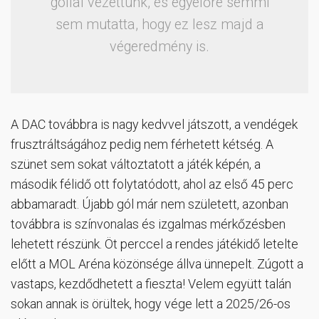
góllal vezettünk, és egyelőre semmi
sem mutatta, hogy ez lesz majd a
végeredmény is.
A DAC továbbra is nagy kedvvel játszott, a vendégek
frusztráltságához pedig nem férhetett kétség. A
szünet sem sokat változtatott a játék képén, a
második félidő ott folytatódott, ahol az első 45 perc
abbamaradt. Újabb gól már nem született, azonban
továbbra is színvonalas és izgalmas mérkőzésben
lehetett részünk. Öt perccel a rendes játékidő letelte
előtt a MOL Aréna közönsége állva ünnepelt. Zúgott a
vastaps, kezdődhetett a fieszta! Velem együtt talán
sokan annak is örültek, hogy vége lett a 2025/26-os