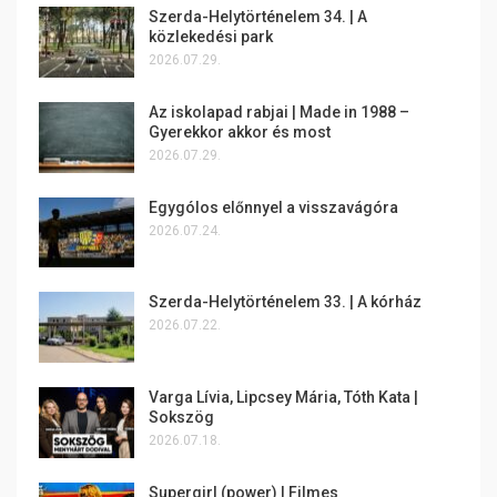
Szerda-Helytörténelem 34. | A
közlekedési park
2026.07.29.
Az iskolapad rabjai | Made in 1988 –
Gyerekkor akkor és most
2026.07.29.
Egygólos előnnyel a visszavágóra
2026.07.24.
Szerda-Helytörténelem 33. | A kórház
2026.07.22.
Varga Lívia, Lipcsey Mária, Tóth Kata |
Sokszög
2026.07.18.
Supergirl (power) | Filmes