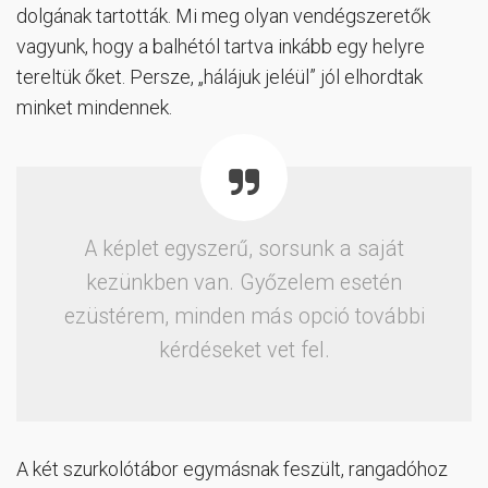
dolgának tartották. Mi meg olyan vendégszeretők
vagyunk, hogy a balhétól tartva inkább egy helyre
tereltük őket. Persze, „hálájuk jeléül” jól elhordtak
minket mindennek.
A képlet egyszerű, sorsunk a saját
kezünkben van. Győzelem esetén
ezüstérem, minden más opció további
kérdéseket vet fel.
A két szurkolótábor egymásnak feszült, rangadóhoz