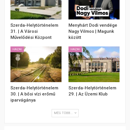
Szerda-Helytörténelem
Menyhárt Dodi vendége
31. | A Városi
Nagy Vilmos | Magunk
Művelődési Központ
között
HAZAI
HAZAI
Szerda-Helytörténelem
Szerda-Helytörténelem
30. | A bősi vízi erőmű
29. | Az Üzemi Klub
iparvágánya
MÉG TÖBB...