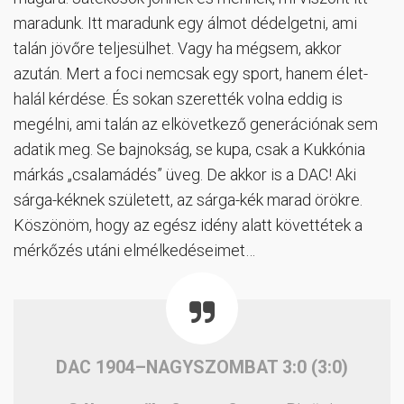
maradunk. Itt maradunk egy álmot dédelgetni, ami
talán jövőre teljesülhet. Vagy ha mégsem, akkor
azután. Mert a foci nemcsak egy sport, hanem élet-
halál kérdése. És sokan szerették volna eddig is
megélni, ami talán az elkövetkező generációnak sem
adatik meg. Se bajnokság, se kupa, csak a Kukkónia
márkás „csalamádés” üveg. De akkor is a DAC! Aki
sárga-kéknek született, az sárga-kék marad örökre.
Köszönöm, hogy az egész idény alatt követtétek a
mérkőzés utáni elmélkedéseimet…
DAC 1904–NAGYSZOMBAT 3:0 (3:0)