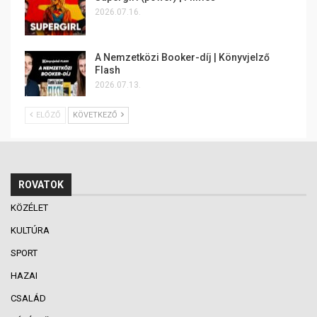
2026.07.16.
A Nemzetközi Booker-díj | Könyvjelző
Flash
2026.07.13.
ELŐZŐ
KÖVETKEZŐ
ROVATOK
KÖZÉLET
KULTÚRA
SPORT
HAZAI
CSALÁD