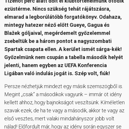
Tizenöt perc alatt dőlt el klubtörténelmünk ötödik
ezüstérme. Nincs szükség tehát rájátszásra,
elmarad a legborúlátóbb forgatókönyv. Odahaza,
mintegy hatezer néző előtt Gueye, Gagua és
Blažek góljaival, megérdemelt győzelemmel
zsebeltük be a három pontot a nagyszombati
Spartak csapata ellen. A kerület ismét sárga-kék!
Győzelmünk nem csupán a tabella második helyét
jelenti, hanem egyben az UEFA Konferencia
Ligában való indulás jogát is. Szép volt, fiúk!
Persze nézhetjük mindezt egy másik szemszögből is.
Megint „csak” a másodikok vagyunk – immár öt idény
kellett ahhoz, hogy bajnokságot veszítsünk. Kíméletlen
szavak ezek, de ha te vagy a második, akkor te vagy az
első vesztes, mert valaki mindahányszor jobb volt
nálad! Előfordult már, hogy az idény során egyszer se