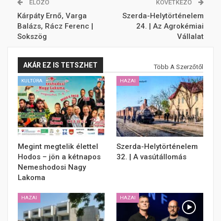
ELŐZŐ
KÖVETKEZŐ
Kárpáty Ernő, Varga
Szerda-Helytörténelem
Balázs, Rácz Ferenc |
24. | Az Agrokémiai
Sokszög
Vállalat
AKÁR EZ IS TETSZHET
Több A Szerzőtől
KULTÚRA
HAZAI
Megint megtelik élettel
Szerda-Helytörténelem
Hodos – jön a kétnapos
32. | A vasútállomás
Nemeshodosi Nagy
Lakoma
HAZAI
HAZAI