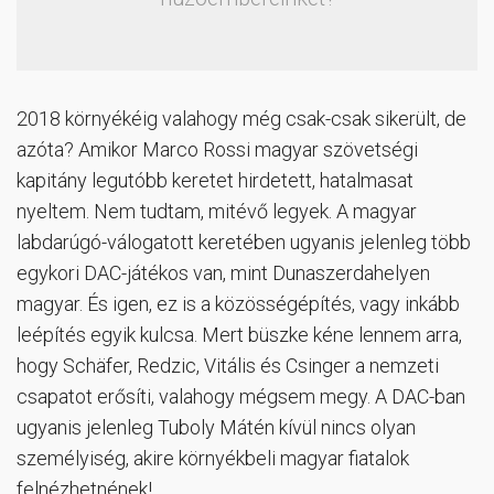
2018 környékéig valahogy még csak-csak sikerült, de
azóta? Amikor Marco Rossi magyar szövetségi
kapitány legutóbb keretet hirdetett, hatalmasat
nyeltem. Nem tudtam, mitévő legyek. A magyar
labdarúgó-válogatott keretében ugyanis jelenleg több
egykori DAC-játékos van, mint Dunaszerdahelyen
magyar. És igen, ez is a közösségépítés, vagy inkább
leépítés egyik kulcsa. Mert büszke kéne lennem arra,
hogy Schäfer, Redzic, Vitális és Csinger a nemzeti
csapatot erősíti, valahogy mégsem megy. A DAC-ban
ugyanis jelenleg Tuboly Mátén kívül nincs olyan
személyiség, akire környékbeli magyar fiatalok
felnézhetnének!