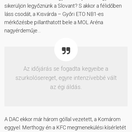
sikerüljön legyőznünk a Slovant? S akkor a félidőben
láss csodát, a Kisvárda – Győri ETO NB1-es
mérkőzésbe pillanthatott bele a MOL Aréna
nagyérdeműje…
Az időjárás se fogadta kegyeibe a
szurkolósereget, egyre intenzívebbé vált
az égi áldás.
A DAC ekkor már három góllal vezetett, a Komárom
eggyel. Merthogy én a KFC megmenekülési kísérletét