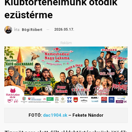
Klubtörténelmünk ötödik
ezüstérme
2026.05.17.
Írta:
Bögi Róbert
Reklám
FOTÓ:
dac1904.sk
– Fekete Nándor