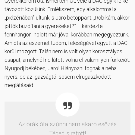
Gyerekkorom óta ismertem Őt, vele a DAC egyik lelke
távozott közülünk. Emlékszem, egy alkalommal a
„pidzériában” ültünk, s Jaro betoppant. „Róbikám, akkor
jöttök buzdítani a gyerekeket?” – kérdezte
fennhangon, holott már jóval korábban megegyeztünk.
Amióta az eszemet tudom, feleségével együtt a DAC
körül mozgott. Talán nem is volt olyan korosztályos
csapat, amelynél ne látott volna el valamilyen funkciót.
Nyugodj békében, Jaro! Hiányozni fognak a néha
nyers, de az igazságtól sosem elrugaszkodott
meglátásaid.
Az órák óta szűnni nem akaró esőzés
Téged siratott!