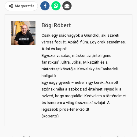
Megosztás
Bögi Róbert
Csak egy srác vagyok a Grundról, aki szereti
városa fociját. Apáról fiúra. Egy örök szerelmes.
Adni és kapni!
Egyszer vasutas, máskor az „intelligens
fanatikus”. Ultra! Jókai, Mikszáth és a
rántottsajt követője. Kowalsky és Fankadeli
hallgató.
Egy nagy gyerek – nekem így kerek! Az írott
szónak néha a szóköz ad értelmet. Nyisd ki a
szíved, hogy megtaláld! Kedvelem a történelmet
és ismerem a világ összes zászlaját. A
legszebb piros-fehér-zöld!
(Roberto)