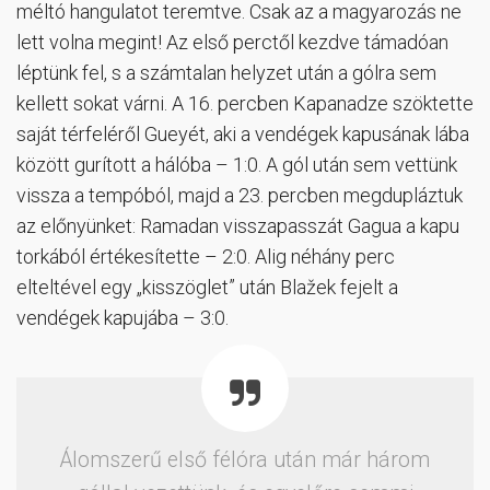
méltó hangulatot teremtve. Csak az a magyarozás ne
lett volna megint! Az első perctől kezdve támadóan
léptünk fel, s a számtalan helyzet után a gólra sem
kellett sokat várni. A 16. percben Kapanadze szöktette
saját térfeléről Gueyét, aki a vendégek kapusának lába
között gurított a hálóba – 1:0. A gól után sem vettünk
vissza a tempóból, majd a 23. percben megdupláztuk
az előnyünket: Ramadan visszapasszát Gagua a kapu
torkából értékesítette – 2:0. Alig néhány perc
elteltével egy „kisszöglet” után Blažek fejelt a
vendégek kapujába – 3:0.
Álomszerű első félóra után már három