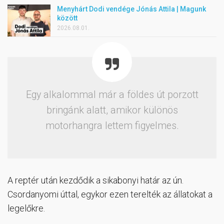
Menyhárt Dodi vendége Jónás Attila | Magunk
között
2026.08.01.
Egy alkalommal már a földes út porzott
bringánk alatt, amikor különös
motorhangra lettem figyelmes.
A reptér után kezdődik a sikabonyi határ az ún.
Csordanyomi úttal, egykor ezen terelték az állatokat a
legelőkre.