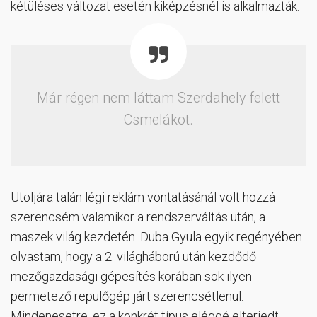
kétüléses változat esetén kiképzésnél is alkalmazták.
Már régen nem láttam Szerdahely felett
Csmelákot.
Utoljára talán légi reklám vontatásánál volt hozzá
szerencsém valamikor a rendszerváltás után, a
maszek világ kezdetén. Duba Gyula egyik regényében
olvastam, hogy a 2. világháború után kezdődő
mezőgazdasági gépesítés korában sok ilyen
permetező repülőgép járt szerencsétlenül.
Mindenesetre, ez a konkrét típus eléggé elterjedt,