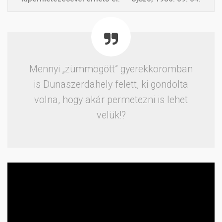
Mennyi „zümmögött” gyerekkoromban
is Dunaszerdahely felett, ki gondolta
volna, hogy akár permetezni is lehet
velük!?