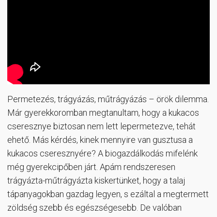
Permetezés, trágyázás, műtrágyázás – örök dilemma.
Már gyerekkoromban megtanultam, hogy a kukacos
cseresznye biztosan nem lett lepermetezve, tehát
ehető. Más kérdés, kinek mennyire van gusztusa a
kukacos cseresznyére? A biogazdálkodás mifelénk
még gyerekcipőben járt. Apám rendszeresen
trágyázta-műtrágyázta kiskertünket, hogy a talaj
tápanyagokban gazdag legyen, s ezáltal a megtermett
zöldség szebb és egészségesebb. De valóban