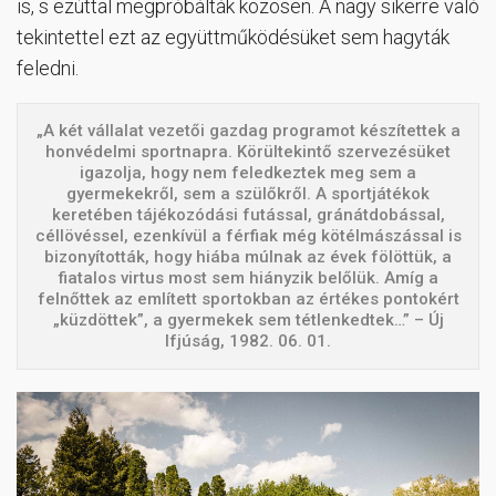
is, s ezúttal megpróbálták közösen. A nagy sikerre való
tekintettel ezt az együttműködésüket sem hagyták
feledni.
„A két vállalat vezetői gazdag programot készítettek a
honvédelmi sportnapra. Körültekintő szervezésüket
igazolja, hogy nem feledkeztek meg sem a
gyermekekről, sem a szülőkről. A sportjátékok
keretében tájékozódási futással, gránátdobással,
céllövéssel, ezenkívül a férfiak még kötélmászással is
bizonyították, hogy hiába múlnak az évek fölöttük, a
fiatalos virtus most sem hiányzik belőlük. Amíg a
felnőttek az említett sportokban az értékes pontokért
„küzdöttek”, a gyermekek sem tétlenkedtek…” – Új
Ifjúság, 1982. 06. 01.