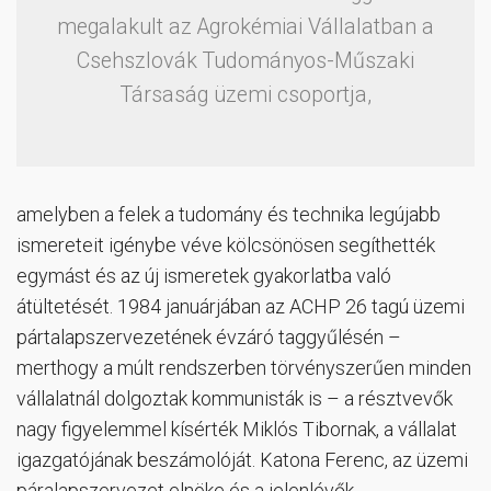
megalakult az Agrokémiai Vállalatban a
Csehszlovák Tudományos-Műszaki
Társaság üzemi csoportja,
amelyben a felek a tudomány és technika legújabb
ismereteit igénybe véve kölcsönösen segíthették
egymást és az új ismeretek gyakorlatba való
átültetését. 1984 januárjában az ACHP 26 tagú üzemi
pártalapszervezetének évzáró taggyűlésén –
merthogy a múlt rendszerben törvényszerűen minden
vállalatnál dolgoztak kommunisták is – a résztvevők
nagy figyelemmel kísérték Miklós Tibornak, a vállalat
igazgatójának beszámolóját. Katona Ferenc, az üzemi
páralapszervezet elnöke és a jelenlévők