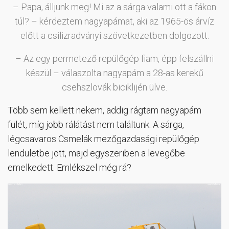
– Papa, álljunk meg! Mi az a sárga valami ott a fákon
túl? – kérdeztem nagyapámat, aki az 1965-ös árvíz
előtt a csilizradványi szövetkezetben dolgozott.
– Az egy permetező repülőgép fiam, épp felszállni
készül – válaszolta nagyapám a 28-as kerekű
csehszlovák biciklijén ülve.
Több sem kellett nekem, addig rágtam nagyapám
fülét, míg jobb rálátást nem találtunk. A sárga,
légcsavaros Csmelák mezőgazdasági repülőgép
lendületbe jött, majd egyszeriben a levegőbe
emelkedett. Emlékszel még rá?