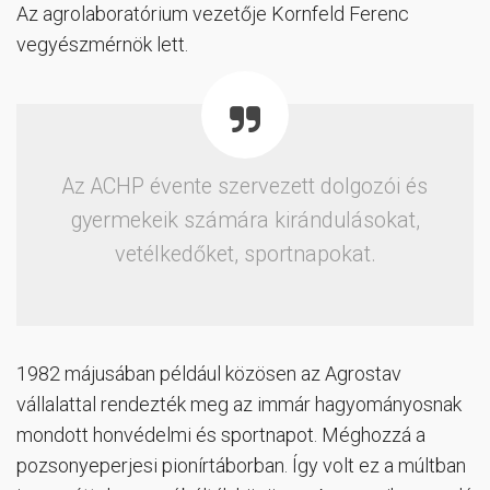
Az agrolaboratórium vezetője Kornfeld Ferenc
vegyészmérnök lett.
Az ACHP évente szervezett dolgozói és
gyermekeik számára kirándulásokat,
vetélkedőket, sportnapokat.
1982 májusában például közösen az Agrostav
vállalattal rendezték meg az immár hagyományosnak
mondott honvédelmi és sportnapot. Méghozzá a
pozsonyeperjesi pionírtáborban. Így volt ez a múltban