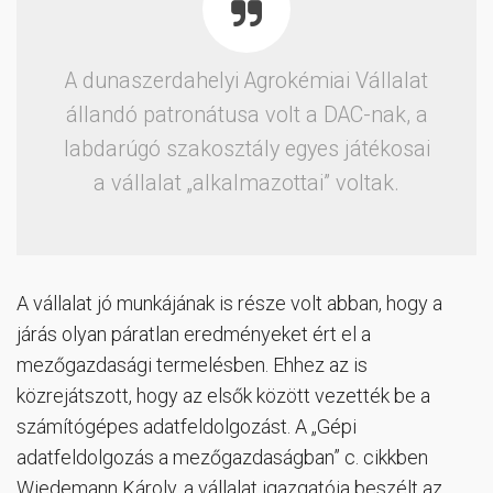
A dunaszerdahelyi Agrokémiai Vállalat
állandó patronátusa volt a DAC-nak, a
labdarúgó szakosztály egyes játékosai
a vállalat „alkalmazottai” voltak.
A vállalat jó munkájának is része volt abban, hogy a
járás olyan páratlan eredményeket ért el a
mezőgazdasági termelésben. Ehhez az is
közrejátszott, hogy az elsők között vezették be a
számítógépes adatfeldolgozást. A „Gépi
adatfeldolgozás a mezőgazdaságban” c. cikkben
Wiedemann Károly, a vállalat igazgatója beszélt az