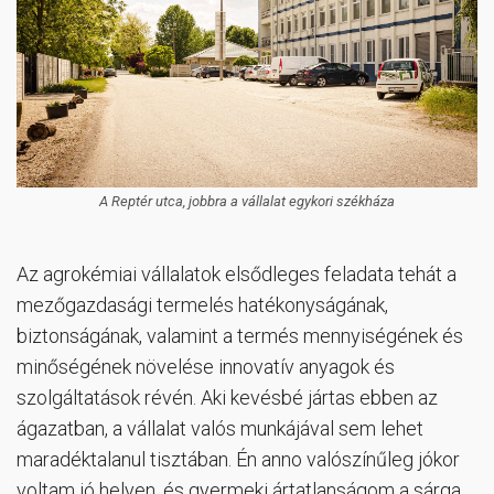
A Reptér utca, jobbra a vállalat egykori székháza
Az agrokémiai vállalatok elsődleges feladata tehát a
mezőgazdasági termelés hatékonyságának,
biztonságának, valamint a termés mennyiségének és
minőségének növelése innovatív anyagok és
szolgáltatások révén. Aki kevésbé jártas ebben az
ágazatban, a vállalat valós munkájával sem lehet
maradéktalanul tisztában. Én anno valószínűleg jókor
voltam jó helyen, és gyermeki ártatlanságom a sárga,