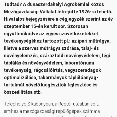
Tudtad? A dunaszerdahelyi Agrokémiai Közös
Mezőgazdasági Vállalat létrejötte 1976-ra tehető.
Hivatalos bejegyzésére a cégjegyzék szerint az év
szeptember 15-én került sor. Szorosan
együttműködve az egyes szövetkezetekkel
tevékenységéhez tartozott pl.: az ipari műtrágya,
illetve a szerves műtrágya szórása, talaj- és
növényelemzés, szárazföldi növényvédelem, légi
táplálás és növényvédelem, laboratóriumi
tevékenység, rágcsálóirtás, vegyszeradagok
optimalizálása, takarmányok táplálóanyag-
tartalmát növelő kiegészítők fejlesztése és
összeállítása stb.
Telephelye Sikabonyban, a Reptér utcában volt,
amihez a mezőgazdasági repülőgépek számára