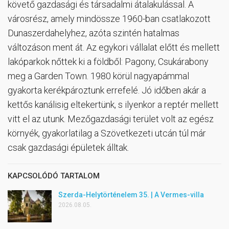
követő gazdasági és társadalmi átalakulással. A
városrész, amely mindössze 1960-ban csatlakozott
Dunaszerdahelyhez, azóta szintén hatalmas
változáson ment át. Az egykori vállalat előtt és mellett
lakóparkok nőttek ki a földből: Pagony, Csukárabony
meg a Garden Town. 1980 körül nagyapámmal
gyakorta kerékpároztunk errefelé. Jó időben akár a
kettős kanálisig eltekertünk, s ilyenkor a reptér mellett
vitt el az utunk. Mezőgazdasági terület volt az egész
környék, gyakorlatilag a Szövetkezeti utcán túl már
csak gazdasági épületek álltak.
KAPCSOLÓDÓ TARTALOM
Szerda-Helytörténelem 35. | A Vermes-villa
2026.08.05.