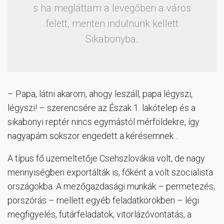
s ha megláttam a levegőben a város
felett, menten indulnunk kellett
Sikabonyba.
– Papa, látni akarom, ahogy leszáll, papa légyszi,
légyszi! – szerencsére az Észak 1. lakótelep és a
sikabonyi reptér nincs egymástól mérföldekre, így
nagyapám sokszor engedett a kérésemnek…
A típus fő üzemeltetője Csehszlovákia volt, de nagy
mennyiségben exportálták is, főként a volt szocialista
országokba. A mezőgazdasági munkák – permetezés,
porszórás – mellett egyéb feladatkörökben – légi
megfigyelés, futárfeladatok, vitorlázóvontatás, a