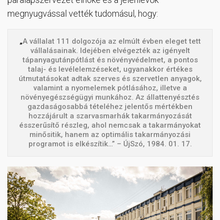
megnyugvással vették tudomásul, hogy:
„
A vállalat 111 dolgozója az elmúlt évben eleget tett
vállalásainak. Idejében elvégezték az igényelt
tápanyagutánpótlást és növényvédelmet, a pontos
talaj- és levélelemzéseket, ugyanakkor értékes
útmutatásokat adtak szerves és szervetlen anyagok,
valamint a nyomelemek pótlásához, illetve a
növényegészségügyi munkához. Az állattenyésztés
gazdaságosabbá tételéhez jelentős mértékben
hozzájárult a szarvasmarhák takarmányozását
ésszerűsítő részleg, ahol nemcsak a takarmányokat
minősitik, hanem az optimális takarmányozási
programot is elkészítik…” – ÚjSzó, 1984. 01. 17.