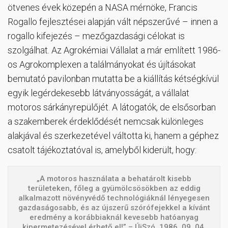
ötvenes évek közepén a NASA mérnöke, Francis
Rogallo fejlesztései alapján vált népszerűvé – innen a
rogallo kifejezés – mezőgazdasági célokat is
szolgálhat. Az Agrokémiai Vállalat a már említett 1986-
os Agrokomplexen a találmányokat és újításokat
bemutató pavilonban mutatta be a kiállítás kétségkívül
egyik legérdekesebb látványosságát, a vállalat
motoros sárkányrepülőjét. A látogatók, de elsősorban
a szakemberek érdeklődését nemcsak különleges
alakjával és szerkezetével váltotta ki, hanem a géphez
csatolt tájékoztatóval is, amelyből kiderült, hogy:
„A motoros használata a behatárolt kisebb
területeken, főleg a gyümölcsösökben az eddig
alkalmazott növényvédő technológiáknál lényegesen
gazdaságosabb, és az újszerű szórófejekkel a kívánt
eredmény a korábbiaknál kevesebb hatóanyag
kipermetezésével érhető el!” – ÚjSzó, 1986. 09. 04.