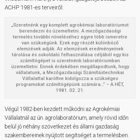
ACHP 1981-es terveiről:
„Szeretnénk egy komplett agrokémiai laboratóriumot
berendezni és üzemeltetni. A mezőgazdasági
termelés további növeléséhez egyre több ismeretre
van szükségünk. Ezek egy részét különböző
elemzések adják. Az elemzések eredményeinek
tárolása és sokoldalú felhasználása céljából egy kis
számítógépet is szeretnénk laboratóriumban
üzemeltetni. Ennek érdekében megállapodtunk, hogy
vállalatunk, a Mezőgazdasági Számítástechnikai
Vállalattal karöltve kidolgozza a szükséges
programokat számítógépünk számára…” – A HÉT,
1981. 02. 21.
Végül 1982-ben kezdett működni az Agrokémiai
Vállalatnál az ún. agrolaboratórium, amely rövid időn
belül jó néhány szövetkezet és állami gazdaság
szakembereinek nyújtott segítséget a termelésben.