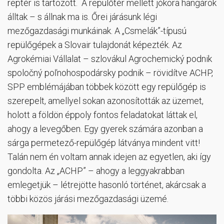
reptér is tartozott. A repülőtér mellett jókora hangárok
álltak – s állnak ma is. Őrei járásunk légi
mezőgazdasági munkáinak. A „Csmelák”-típusú
repülőgépek a Slovair tulajdonát képezték. Az
Agrokémiai Vállalat – szlovákul Agrochemický podnik
spoločný poľnohospodársky podnik – rövidítve ACHP,
SPP emblémájában többek között egy repülőgép is
szerepelt, amellyel sokan azonosították az üzemet,
holott a földön éppoly fontos feladatokat láttak el,
ahogy a levegőben. Egy gyerek számára azonban a
sárga permetező-repülőgép látványa mindent vitt!
Talán nem én voltam annak idejen az egyetlen, aki így
gondolta. Az „ACHP” – ahogy a leggyakrabban
emlegetjük – létrejötte hasonló történet, akárcsak a
többi közös járási mezőgazdasági üzemé.