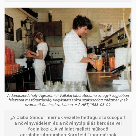
A dunaszerdahelyi Agrokémiai Vállalat laboratóriuma az egyik legjobban
felszerelt mezőgazdasági vegykutatásokra szakosodott intézménynek
számított Csehszlovákiában. – A HÉT, 1988. 08. 09.
„A Csiba Sándor mérnök vezette héttagú szakcsoport
a növényvédelem és a növénytáplálás kérdéseivel
foglalkozik. A vállalat mellett működő
agrolaboratóriumban Kornfeld Tibor mérnök