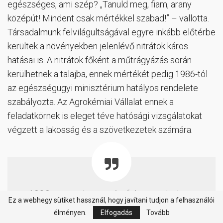
egészséges, ami szép? „Tanuld meg, fiam, arany
középút! Mindent csak mértékkel szabad!” – vallotta.
Társadalmunk felvilágultságával egyre inkább előtérbe
kerültek a növényekben jelenlévő nitrátok káros
hatásai is. A nitrátok főként a műtrágyázás során
kerülhetnek a talajba, ennek mértékét pedig 1986-tól
az egészségügyi minisztérium hatályos rendelete
szabályozta. Az Agrokémiai Vállalat ennek a
feladatkörnek is eleget téve hatósági vizsgálatokat
végzett a lakosság és a szövetkezetek számára.
1989 novembere után felgyorsultak az
Ez a webhegy sütiket hassznál, hogy javítani tudjon a felhasználói
események, majd a rendszerváltás után
élményen.
Elfogadás
Tovább