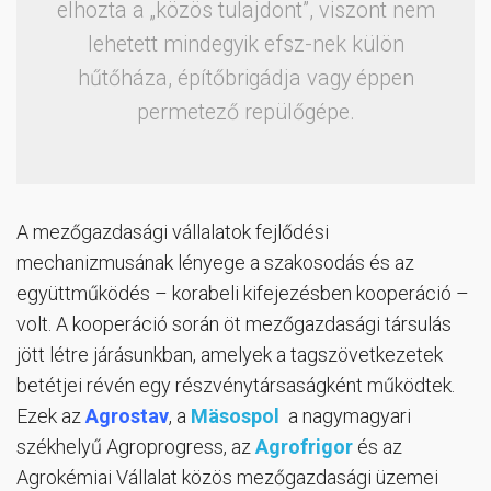
elhozta a „közös tulajdont”, viszont nem
lehetett mindegyik efsz-nek külön
hűtőháza, építőbrigádja vagy éppen
permetező repülőgépe.
A mezőgazdasági vállalatok fejlődési
mechanizmusának lényege a szakosodás és az
együttműködés – korabeli kifejezésben kooperáció –
volt. A kooperáció során öt mezőgazdasági társulás
jött létre járásunkban, amelyek a tagszövetkezetek
betétjei révén egy részvénytársaságként működtek.
Ezek az
Agrostav
, a
Mäsospol
a nagymagyari
székhelyű Agroprogress, az
Agrofrigor
és az
Agrokémiai Vállalat közös mezőgazdasági üzemei