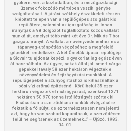
gyökeret vert a köztudatban, és a mezőgazdasági
üzemek fokozódó mértében veszik igénybe
szolgáltatásait. A járási székhely északkeleti részén
kiépített telepen van a repülőgépes szolgálat kis
repülőtere, valamint az igazgatóság is. Innen
irányítják a 98 dolgozót foglalkoztató közös vállalat
munkáját, amelyet több mint két éve Dr. Miklós Tibor
igazgató irányít. A vállalat a növényvédelemhez és a
tápanyag-utánpótlás végzéséhez a megfelelő
gépekkel rendelkezik. A két Čmelák típusú repülőgép
a Slovair tulajdonát kepézi, s gyakorlatilag egész éven
át használható. Az ügyes, sokak által jól ismert sárga
gépekkel tavaly 58 ezer hektáron végeztek el
növényvédelmi és fejtrágyázási munkákat. A
repülőgépeket a szúnyogirtáshoz is kihasználták a
bősi vízi erőmű építésénél. Körülbelül 35 ezer
hektáron végeztek el műtrágyázást, ezenkívül 1271
hektáron 50 970 tonna istállótrágyát szórtak ki.
Elsősorban a szerződéses munkák elvégzésére
fektetik a fő súlyt, de ez természetesen nem jelenti
azt, hogy ha van szabad kapacitásuk, a szerződésen
felül ne segítsenek az üzemeknek…” – ÚjSzó, 1983.
04. 01.