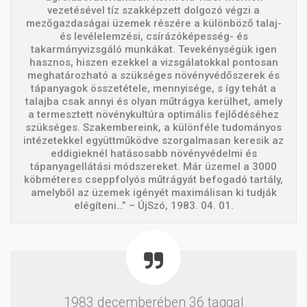
vezetésével tíz szakképzett dolgozó végzi a
mezőgazdaságai üzemek részére a különböző talaj-
és levélelemzési, csírázóképesség- és
takarmányvizsgáló munkákat. Tevekénységük igen
hasznos, hiszen ezekkel a vizsgálatokkal pontosan
meghatározható a szükséges növényvédőszerek és
tápanyagok összetétele, mennyisége, s így tehát a
talajba csak annyi és olyan műtrágya kerülhet, amely
a termesztett növénykultúra optimális fejlődéséhez
szükséges. Szakembereink, a különféle tudományos
intézetekkel együttműködve szorgalmasan keresik az
eddigieknél hatásosabb növényvédelmi és
tápanyagellátási módszereket. Már üzemel a 3000
köbméteres cseppfolyós műtrágyát befogadó tartály,
amelyből az üzemek igényét maximálisan ki tudják
elégíteni…” – ÚjSzó, 1983. 04. 01.
1983 decemberében 36 taggal