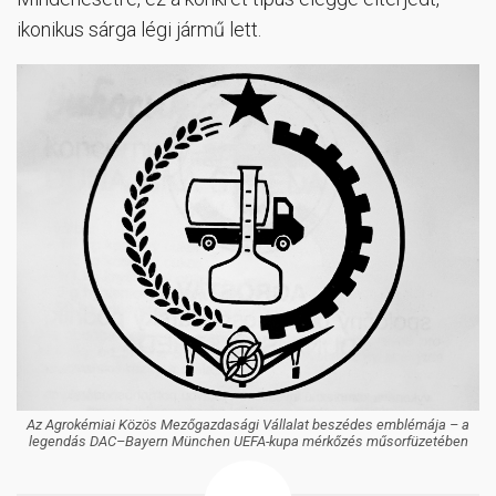
ikonikus sárga légi jármű lett.
Az Agrokémiai Közös Mezőgazdasági Vállalat beszédes emblémája – a
legendás DAC–Bayern München UEFA-kupa mérkőzés műsorfüzetében