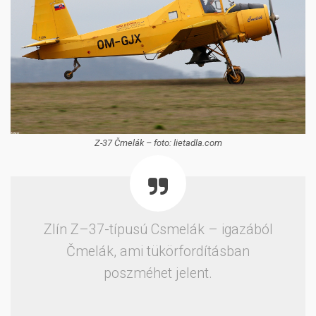
Z-37 Čmelák – foto: lietadla.com
Zlín Z–37-típusú Csmelák – igazából
Čmelák, ami tükörfordításban
poszméhet jelent.