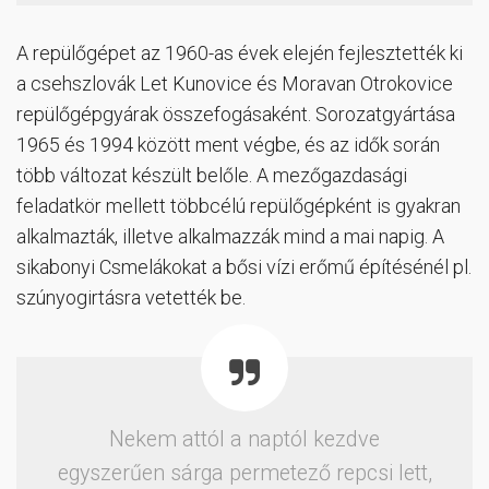
A repülőgépet az 1960-as évek elején fejlesztették ki
a csehszlovák Let Kunovice és Moravan Otrokovice
repülőgépgyárak összefogásaként. Sorozatgyártása
1965 és 1994 között ment végbe, és az idők során
több változat készült belőle. A mezőgazdasági
feladatkör mellett többcélú repülőgépként is gyakran
alkalmazták, illetve alkalmazzák mind a mai napig. A
sikabonyi Csmelákokat a bősi vízi erőmű építésénél pl.
szúnyogirtásra vetették be.
Nekem attól a naptól kezdve
egyszerűen sárga permetező repcsi lett,