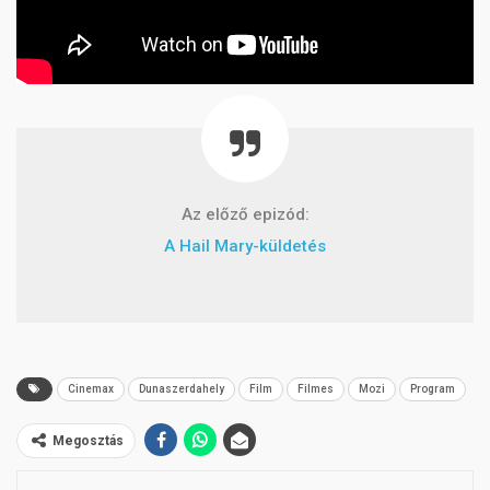
Az előző epizód:
A Hail Mary-küldetés
Cinemax
Dunaszerdahely
Film
Filmes
Mozi
Program
Megosztás