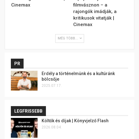
Cinemax
filmvásznon – a
rajongók imádják, a
kritikusok vitatják |
Cinemax
MÉG TÖBB...
PR
Erdély a történelmünk és a kultúránk
bölcsője
2025.07.17.
LEGFRISSEBB
Költők és díjak | Könyvjelző Flash
2026.08.04.