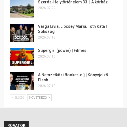
Szerda-Helytörténelem 33. | A kórház
2026.07.22.
Varga Lívia, Lipcsey Mária, Tóth Kata |
Sokszög
2026.07.18.
Supergirl (power) | Filmes
2026.07.16.
A Nemzetközi Booker-díj | Könyvjelző
Flash
2026.07.13.
ELŐZŐ
KÖVETKEZŐ
ROVATOK