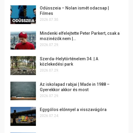
Odüsszeia – Nolan ismét odacsap |
Filmes
2026.07.30.
Mindenki elfelejtette Peter Parkert, csak a
mozinézők nem |…
2026.07.29.
Szerda-Helytörténelem 34. | A
közlekedési park
2026.07.29.
Az iskolapad rabjai | Made in 1988 –
Gyerekkor akkor és most
2026.07.29.
Egygólos előnnyel a visszavágóra
2026.07.24.