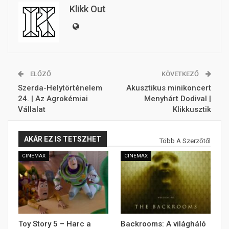
Klikk Out
ELŐZŐ
KÖVETKEZŐ
Szerda-Helytörténelem
Akusztikus minikoncert
24. | Az Agrokémiai
Menyhárt Dodival |
Vállalat
Klikkusztik
AKÁR EZ IS TETSZHET
Több A Szerzőtől
CINEMAX
CINEMAX
Toy Story 5 – Harc a
Backrooms: A világháló