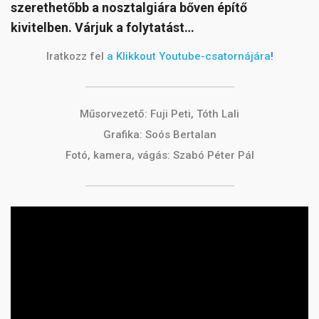
szerethetőbb a nosztalgiára bőven építő
kivitelben. Várjuk a folytatást…
Iratkozz fel
a Klikkout Youtube-csatornájára
!
Műsorvezető: Fuji Peti, Tóth Lali
Grafika: Soós Bertalan
Fotó, kamera, vágás: Szabó Péter Pál