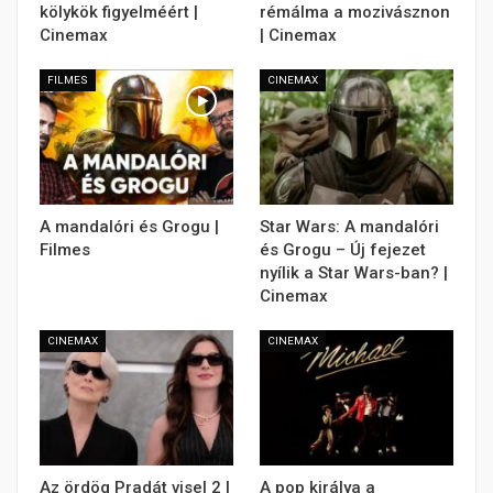
kölykök figyelméért |
rémálma a mozivásznon
Cinemax
| Cinemax
FILMES
CINEMAX
A mandalóri és Grogu |
Star Wars: A mandalóri
Filmes
és Grogu – Új fejezet
nyílik a Star Wars-ban? |
Cinemax
CINEMAX
CINEMAX
Az ördög Pradát visel 2 |
A pop királya a