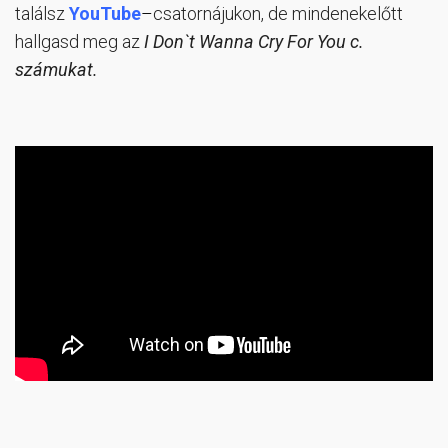
találsz
YouTube
–
csatornájukon, de mindenekelőtt
hallgasd meg az
I Don`t Wanna Cry For You c.
számukat.