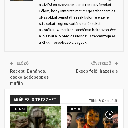
aktív DJ és szervezek zenei rendezvényeket.
Célom, hogy ismereteimet megoszthassam az
olvasókkal bemutathassak különféle zenei
stílusokat, régi és kortárs zenészeket,
alkotókat. A jelenkori pandémia beköszöntével
a "Szaval a jó öreg csallóközi" szerkesztője és
a Klikk meseolvasója vagyok.
ELŐZŐ
KÖVETKEZŐ
Recept: Banános,
Ekecs felől hazafelé
csokoládécseppes
muffin
AKÁR EZ IS TETSZHET
Több A Szerzőtől
CINEMAX
FILMES