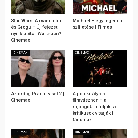
Star Wars: A mandalóri
Michael – egy legenda
és Grogu – Új fejezet
születése | Filmes
nyílik a Star Wars-ban? |
Cinemax
CINEMAX
CINEMAX
Az ördög Pradát visel 2 |
A pop királya a
Cinemax
filmvásznon – a
rajongók imádják, a
kritikusok vitatják |
Cinemax
CINEMAX
CINEMAX