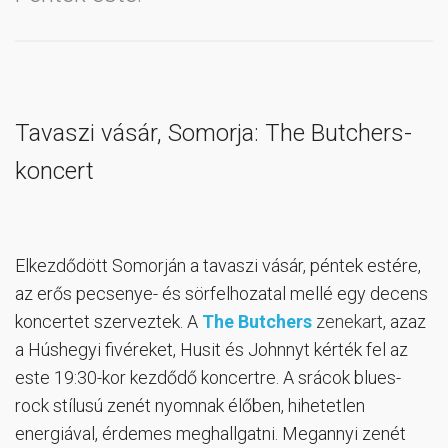
Tavaszi vásár, Somorja: The Butchers-
koncert
Elkezdődött Somorján a tavaszi vásár, péntek estére,
az erős pecsenye- és sörfelhozatal mellé egy decens
koncertet szerveztek. A
The Butchers
zenekar
t
, azaz
a Húshegyi fivéreket, Husit és Johnnyt kérték fel az
este 19:30-kor kezdődő koncertre. A srácok blues-
rock stílusú zenét nyomnak élőben, hihetetlen
energiával, érdemes meghallgatni. Megannyi zenét