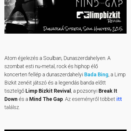
Atom éjjelezés a Soulban, Dunaszerdahelyen. A
szombat esti nu-metal, rock és hiphop élő
koncerten fellép a dunaszerdahelyi
Bada Bing
, a Limp
Bizkit zenéit játszó és a legendás banda előtt
tisztelgő
Limp Bizkit Revival
, a pozsonyi
Break It
Down
és a
Mind The Gap
.
Az eseményről többet
itt
találsz.