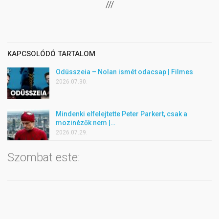
///
KAPCSOLÓDÓ TARTALOM
Odüsszeia – Nolan ismét odacsap | Filmes
2026.07.30.
Mindenki elfelejtette Peter Parkert, csak a
mozinézők nem |…
2026.07.29.
Szombat este: