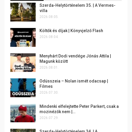
Szerda-Helytörténelem 35. | A Vermes-
villa
2026.08.05.
Költők és díjak | Könyvjelző Flash
2026.08.04.
Menyhárt Dodi vendége Jónás Attila |
Magunk között
2026.08.01.
Odüsszeia – Nolan ismét odacsap |
Filmes
2026.07.30.
Mindenki elfelejtette Peter Parkert, csak a
mozinézők nem |…
2026.07.29.
Szerda-Helytörténelem 34. | A