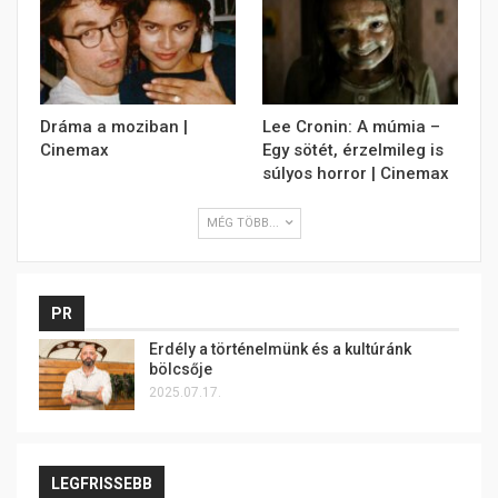
Dráma a moziban |
Lee Cronin: A múmia –
Cinemax
Egy sötét, érzelmileg is
súlyos horror | Cinemax
MÉG TÖBB...
PR
Erdély a történelmünk és a kultúránk
bölcsője
2025.07.17.
LEGFRISSEBB