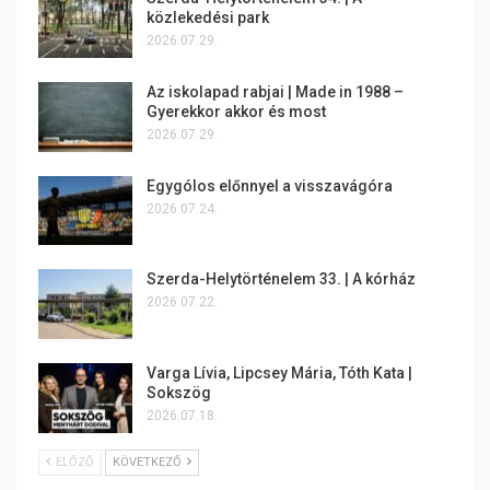
közlekedési park
2026.07.29.
Az iskolapad rabjai | Made in 1988 –
Gyerekkor akkor és most
2026.07.29.
Egygólos előnnyel a visszavágóra
2026.07.24.
Szerda-Helytörténelem 33. | A kórház
2026.07.22.
Varga Lívia, Lipcsey Mária, Tóth Kata |
Sokszög
2026.07.18.
ELŐZŐ
KÖVETKEZŐ