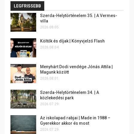
LEGFRISSEBB
Szerda-Helytörténelem 35. | A Vermes-
villa
2026.08.05.
Költők és díjak | Könyvjelző Flash
2026.08.04.
Menyhárt Dodi vendége Jónás Attila |
Magunk között
2026.08.01.
Szerda-Helytörténelem 34. | A
közlekedési park
2026.07.29.
Az iskolapad rabjai | Made in 1988 –
Gyerekkor akkor és most
2026.07.29.