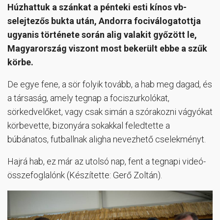
Húzhattuk a szánkat a pénteki esti kínos vb-
selejtezős bukta után, Andorra fociválogatottja
ugyanis története során alig valakit győzött le,
Magyarország viszont most bekerült ebbe a szűk
körbe.
De egye fene, a sör folyik tovább, a hab meg dagad, és
a társaság, amely tegnap a fociszurkolókat,
sörkedvelőket, vagy csak simán a szórakozni vágyókat
körbevette, bizonyára sokakkal feledtette a
búbánatos, futballnak aligha nevezhető cselekményt.
Hajrá hab, ez már az utolsó nap, fent a tegnapi videó-
összefoglalónk (Készítette: Gerő Zoltán).