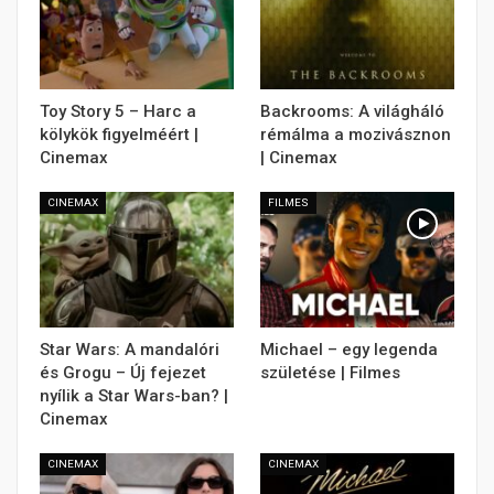
Toy Story 5 – Harc a
Backrooms: A világháló
kölykök figyelméért |
rémálma a mozivásznon
Cinemax
| Cinemax
CINEMAX
FILMES
Star Wars: A mandalóri
Michael – egy legenda
és Grogu – Új fejezet
születése | Filmes
nyílik a Star Wars-ban? |
Cinemax
CINEMAX
CINEMAX