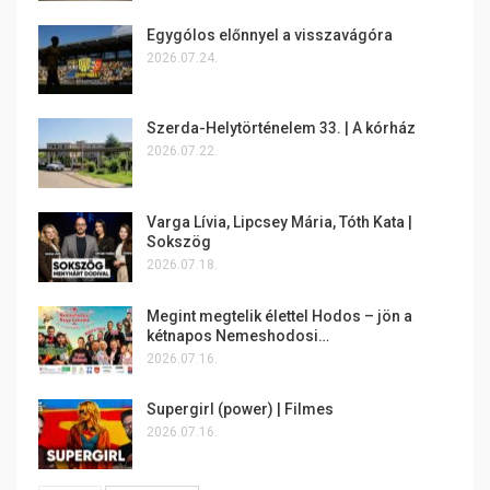
Egygólos előnnyel a visszavágóra
2026.07.24.
Szerda-Helytörténelem 33. | A kórház
2026.07.22.
Varga Lívia, Lipcsey Mária, Tóth Kata |
Sokszög
2026.07.18.
Megint megtelik élettel Hodos – jön a
kétnapos Nemeshodosi…
2026.07.16.
Supergirl (power) | Filmes
2026.07.16.