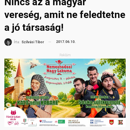
Nincs az a magyar
vereség, amit ne feledtetne
a jó társaság!
2017.06.10.
Írta:
Szilvási Tibor
Reklám