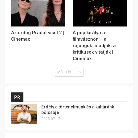
Az ördög Pradát visel 2 |
A pop királya a
Cinemax
filmvásznon – a
rajongók imádják, a
kritikusok vitatják |
Cinemax
MÉG TÖBB...
PR
Erdély a történelmünk és a kultúránk
bölcsője
2025.07.17.