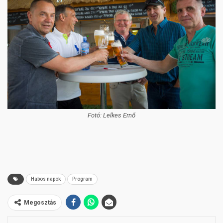
Fotó: Lelkes Ernő
Habos napok
Program
Megosztás