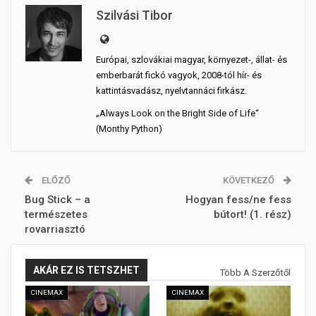
Szilvási Tibor
Európai, szlovákiai magyar, környezet-, állat- és
emberbarát fickó vagyok, 2008-tól hír- és
kattintásvadász, nyelvtannáci firkász.
„Always Look on the Bright Side of Life“
(Monthy Python)
ELŐZŐ
KÖVETKEZŐ
Bug Stick – a
Hogyan fess/ne fess
természetes
bútort! (1. rész)
rovarriasztó
AKÁR EZ IS TETSZHET
Több A Szerzőtől
CINEMAX
CINEMAX