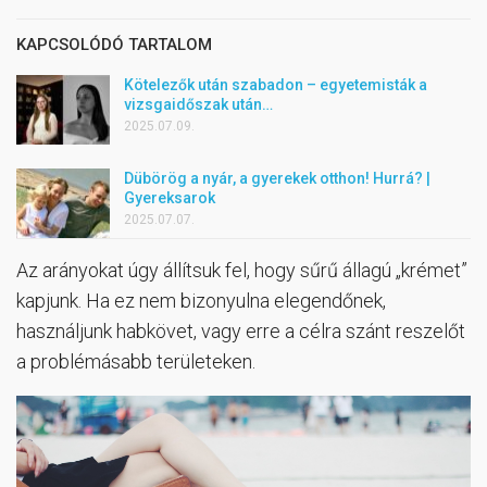
KAPCSOLÓDÓ TARTALOM
Kötelezők után szabadon – egyetemisták a
vizsgaidőszak után…
2025.07.09.
Dübörög a nyár, a gyerekek otthon! Hurrá? |
Gyereksarok
2025.07.07.
Az arányokat úgy állítsuk fel, hogy sűrű állagú „krémet”
kapjunk. Ha ez nem bizonyulna elegendőnek,
használjunk habkövet, vagy erre a célra szánt reszelőt
a problémásabb területeken.