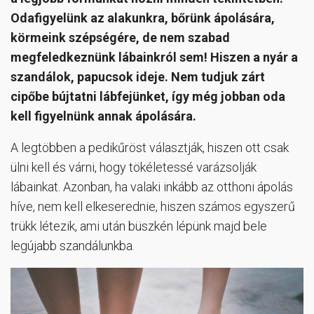
Odafigyelünk az alakunkra, bőrünk ápolására,
körmeink szépségére, de nem szabad
megfeledkeznünk lábainkról sem! Hiszen a nyár a
szandálok, papucsok ideje. Nem tudjuk zárt
cipőbe bújtatni lábfejünket, így még jobban oda
kell figyelnünk annak ápolására.
A legtöbben a pedikűröst választják, hiszen ott csak
ülni kell és várni, hogy tökéletessé varázsolják
lábainkat. Azonban, ha valaki inkább az otthoni ápolás
híve, nem kell elkeserednie, hiszen számos egyszerű
trükk létezik, ami után büszkén lépünk majd bele
legújabb szandálunkba.