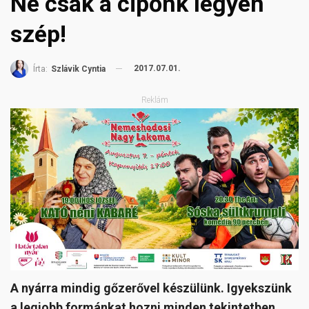
Ne csak a cipőnk legyen
szép!
2017.07.01.
Írta:
Szlávik Cyntia
Reklám
A nyárra mindig gőzerővel készülünk. Igyekszünk
a legjobb formánkat hozni minden tekintetben.