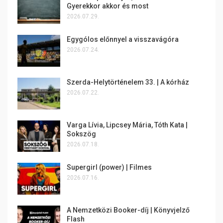
Gyerekkor akkor és most
2026.07.29.
Egygólos előnnyel a visszavágóra
2026.07.24.
Szerda-Helytörténelem 33. | A kórház
2026.07.22.
Varga Lívia, Lipcsey Mária, Tóth Kata |
Sokszög
2026.07.18.
Supergirl (power) | Filmes
2026.07.16.
A Nemzetközi Booker-díj | Könyvjelző
Flash