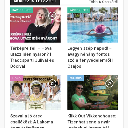
AKÁR EZ IS TETSZHET
Több A Szerzőtől
KÁVÉSZÜNET
KÁVÉSZÜNET
Térképre fel! – Hova
Legyen szép napod! –
utazz idén nyáron? |
avagy néhány fontos
Traccsparti Julival és
szó a fényvédelemről |
Dócival
Csajos
HAZAI
KULTÚRA
Szaval a jó öreg
Klikk Out Vikkendhouse:
csallóközi: A Lakoma
Tizenhat zene a nyár