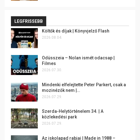
LEGFRISSEBB
Költők és díjak | Könyvjelző Flash
2026.08.04.
Odüsszeia – Nolan ismét odacsap |
Filmes
2026.07.30.
Mindenki elfelejtette Peter Parkert, csak a
mozinézők nem |…
2026.07.29.
Szerda-Helytörténelem 34. | A
közlekedési park
2026.07.29.
Az iskolapad rabjai | Made in 1988 –