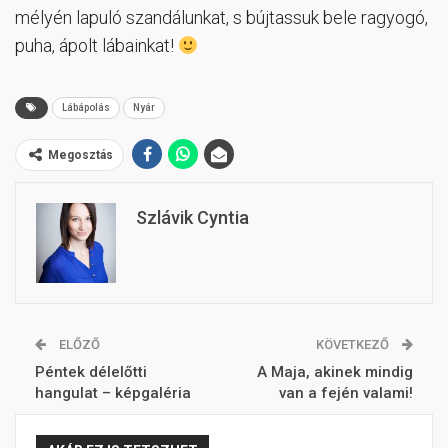
mélyén lapuló szandálunkat, s bújtassuk bele ragyogó,
puha, ápolt lábainkat!
Lábápolás
Nyár
Megosztás
Szlávik Cyntia
ELŐZŐ
KÖVETKEZŐ
Péntek délelőtti
A Maja, akinek mindig
hangulat – képgaléria
van a fején valami!