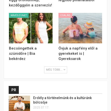
ëggy örömünnep,
legjobb pillanataiból
kezdőggyön a szervezís!
KÁVÉSZÜNET
CSALÁD
Becsöngettek a
Óvjuk a napfény elől a
szünidőre | Bia
gyerekeket is |
bekérdez
Gyereksarok
MÉG TÖBB...
PR
Erdély a történelmünk és a kultúránk
bölcsője
2025.07.17.