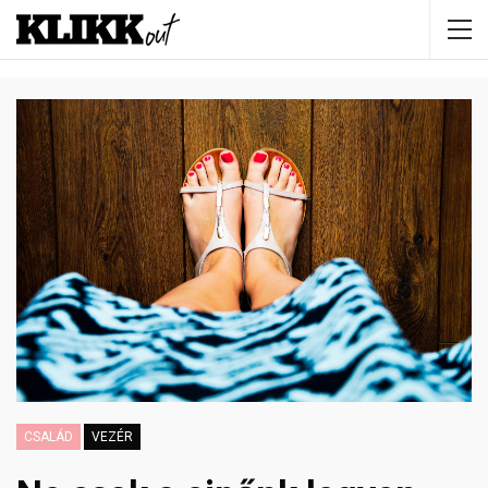
CSALÁD
VEZÉR