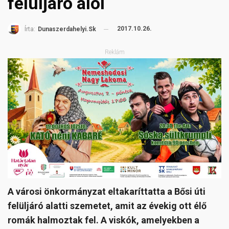
felüljáró alól
2017.10.26.
Írta:
Dunaszerdahelyi.sk
Reklám
A városi önkormányzat eltakaríttatta a Bősi úti
felüljáró alatti szemetet, amit az évekig ott élő
romák halmoztak fel. A viskók, amelyekben a