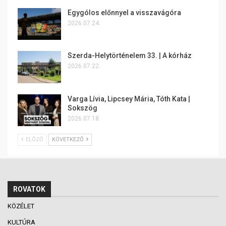
Egygólos előnnyel a visszavágóra
2026.07.24.
Szerda-Helytörténelem 33. | A kórház
2026.07.22.
Varga Lívia, Lipcsey Mária, Tóth Kata |
Sokszög
2026.07.18.
ELŐZŐ
KÖVETKEZŐ
ROVATOK
KÖZÉLET
KULTÚRA