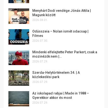
Menyhárt Dodi vendége Jónás Attila |
Magunk között
2026.08.01.
Odüsszeia – Nolan ismét odacsap |
Filmes
2026.07.30.
Mindenki elfelejtette Peter Parkert, csak a
mozinézők nem |…
2026.07.29.
Szerda-Helytörténelem 34. | A
közlekedési park
2026.07.29.
Az iskolapad rabjai | Made in 1988 –
Gyerekkor akkor és most
2026.07.29.