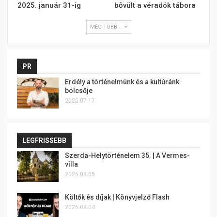
2025. január 31-ig
bővült a véradók tábora
MÉG TÖBB...
PR
Erdély a történelmünk és a kultúránk
bölcsője
2025.07.17.
LEGFRISSEBB
Szerda-Helytörténelem 35. | A Vermes-
villa
2026.08.05.
Költők és díjak | Könyvjelző Flash
2026.08.04.