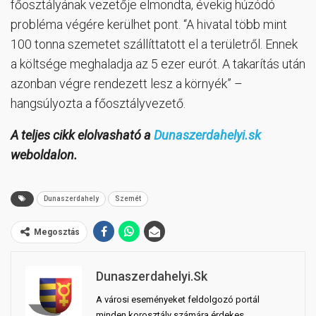
főosztályának vezetője elmondta, évekig húzódó
probléma végére kerülhet pont. “A hivatal több mint
100 tonna szemetet szállíttatott el a területről. Ennek
a költsége meghaladja az 5 ezer eurót. A takarítás után
azonban végre rendezett lesz a környék” –
hangsúlyozta a főosztályvezető.
A teljes cikk elolvasható a
Dunaszerdahelyi.sk
weboldalon.
Dunaszerdahely
Szemét
Megosztás
Dunaszerdahelyi.sk
A városi eseményeket feldolgozó portál
minden korosztály számára érdekes