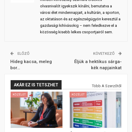
olvasnivalót igyekszik kínálni, bemutatva a
városi élet mindennapjait, a kultúrán, a sporton,
az oktatáson és az egészségügyön keresztül a
gazdasági kihívásokig – nem feledkezve el a
közösség kisebb lelkes csoportjairól sem.
ELŐZŐ
KÖVETKEZŐ
Hideg kacsa, meleg
Éljük a hektikus sárga-
bor…
kék napjainkat
AKÁR EZ IS TETSZHET
Több A Szerzőtől
KÖZÉLET
KÖZÉLET