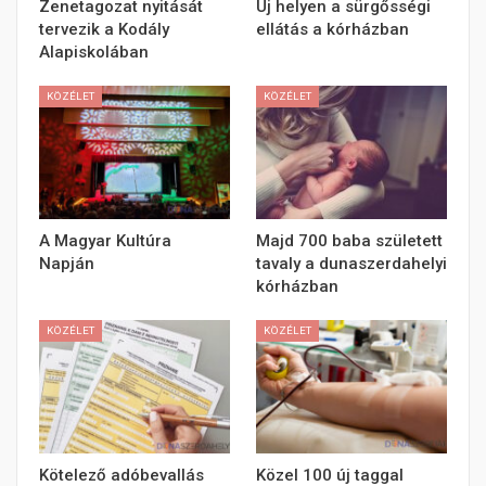
Zenetagozat nyitását
Új helyen a sürgősségi
tervezik a Kodály
ellátás a kórházban
Alapiskolában
KÖZÉLET
KÖZÉLET
A Magyar Kultúra
Majd 700 baba született
Napján
tavaly a dunaszerdahelyi
kórházban
KÖZÉLET
KÖZÉLET
Kötelező adóbevallás
Közel 100 új taggal