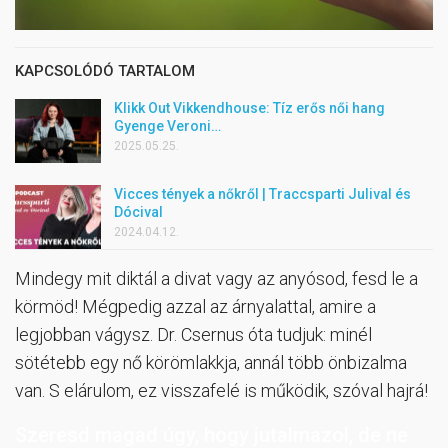
KAPCSOLÓDÓ TARTALOM
Klikk Out Vikkendhouse: Tíz erős női hang
Gyenge Veroni…
2025.05.25.
Vicces tények a nőkről | Traccsparti Julival és
Dócival
2024.04.12.
Mindegy mit diktál a divat vagy az anyósod, fesd le a
körmöd! Mégpedig azzal az árnyalattal, amire a
legjobban vágysz. Dr. Csernus óta tudjuk: minél
sötétebb egy nő körömlakkja, annál több önbizalma
van. S elárulom, ez visszafelé is működik, szóval hajrá!
Szeresd magad úgy, hogy jutalmazol, de ne