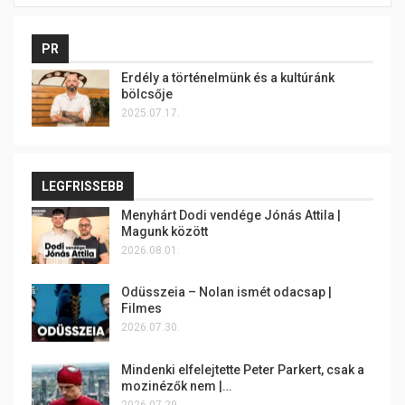
PR
Erdély a történelmünk és a kultúránk
bölcsője
2025.07.17.
LEGFRISSEBB
Menyhárt Dodi vendége Jónás Attila |
Magunk között
2026.08.01.
Odüsszeia – Nolan ismét odacsap |
Filmes
2026.07.30.
Mindenki elfelejtette Peter Parkert, csak a
mozinézők nem |…