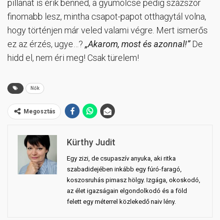
pillanat is érik benned, a gyümölcse pedig százszor
finomabb lesz, mintha csapot-papot otthagytál volna,
hogy történjen már veled valami végre. Mert ismerős
ez az érzés, ugye…?
„Akarom, most és azonnal!”
De
hidd el, nem éri meg! Csak türelem!
Nők
Megosztás
Kürthy Judit
Egy zizi, de csupaszív anyuka, aki ritka
szabadidejében inkább egy fúró-faragó,
koszosruhás pimasz hölgy. Izgága, okoskodó,
az élet igazságain elgondolkodó és a föld
felett egy méterrel közlekedő naiv lény.