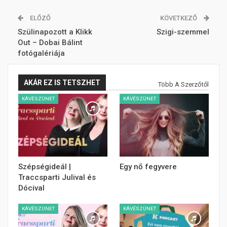
ELŐZŐ
KÖVETKEZŐ
Szülinapozott a Klikk
Szigi-szemmel
Out – Dobai Bálint
fotógalériája
AKÁR EZ IS TETSZHET
Több A Szerzőtől
KÁVÉSZÜNET
KÁVÉSZÜNET
Szépségideál |
Egy nő fegyvere
Traccsparti Julival és
Dócival
KÁVÉSZÜNET
KÁVÉSZÜNET