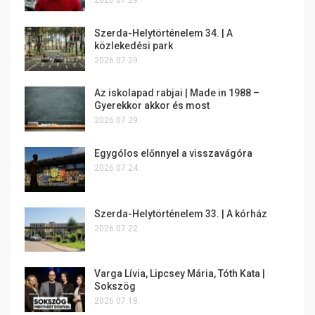
2026.07.29.
Szerda-Helytörténelem 34. | A
közlekedési park
2026.07.29.
Az iskolapad rabjai | Made in 1988 –
Gyerekkor akkor és most
2026.07.29.
Egygólos előnnyel a visszavágóra
2026.07.24.
Szerda-Helytörténelem 33. | A kórház
2026.07.22.
Varga Lívia, Lipcsey Mária, Tóth Kata |
Sokszög
2026.07.18.