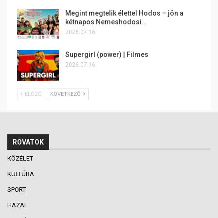
Megint megtelik élettel Hodos – jön a
kétnapos Nemeshodosi…
2026.07.16.
Supergirl (power) | Filmes
2026.07.16.
ELŐZŐ
KÖVETKEZŐ
ROVATOK
KÖZÉLET
KULTÚRA
SPORT
HAZAI