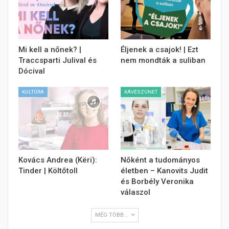
Mi kell a nőnek? |
Éljenek a csajok! | Ezt
Traccsparti Julival és
nem mondták a suliban
Dócival
KULTÚRA
KÁVÉSZÜNET
Kovács Andrea (Këri):
Nőként a tudományos
Tinder | Költőtoll
életben – Kanovits Judit
és Borbély Veronika
válaszol
MÉG TÖBB...