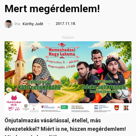
Mert megérdemlem!
2017.11.18.
Írta:
Kürthy Judit
Reklám
Önjutalmazás vásárlással, étellel, más
élvezetekkel? Miért is ne, hiszen megérdemlem!