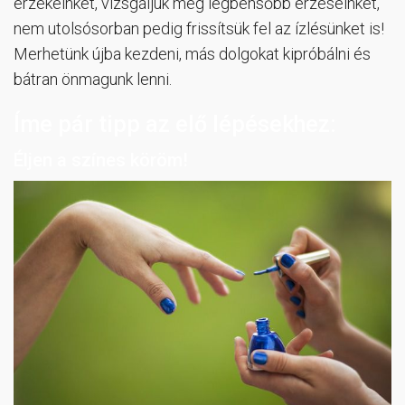
érzékeinket, vizsgáljuk meg legbensőbb érzéseinket,
nem utolsósorban pedig frissítsük fel az ízlésünket is!
Merhetünk újba kezdeni, más dolgokat kipróbálni és
bátran önmagunk lenni.
Íme pár tipp az elő lépésekhez:
Éljen a színes köröm!