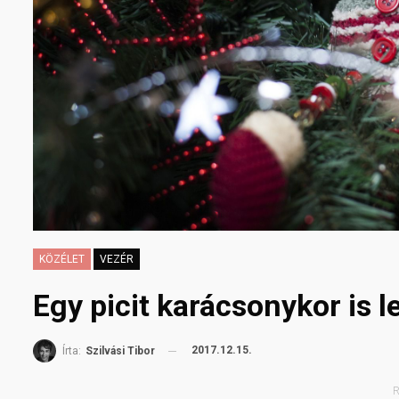
KÖZÉLET
VEZÉR
Egy picit karácsonykor is 
2017.12.15.
Írta:
Szilvási Tibor
R