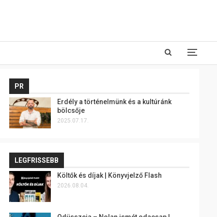
PR
Erdély a történelmünk és a kultúránk
bölcsője
2025.07.17.
LEGFRISSEBB
Költők és díjak | Könyvjelző Flash
2026.08.04.
Odüsszeia – Nolan ismét odacsap |