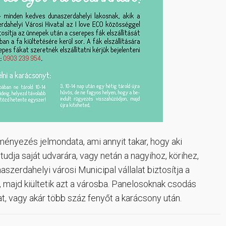
ényezés jelmondata, ami annyit takar, hogy aki
udja saját udvarára, vagy netán a nagyihoz, körihez,
szerdahelyi városi Municipal vállalat biztosítja a
, majd kiültetik azt a városba. Panelosoknak csodás
t, vagy akár több száz fenyőt a karácsony után.