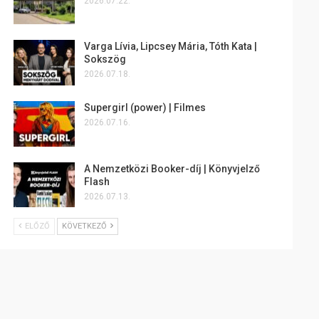
2026.07.22.
Varga Lívia, Lipcsey Mária, Tóth Kata |
Sokszög
2026.07.18.
Supergirl (power) | Filmes
2026.07.16.
A Nemzetközi Booker-díj | Könyvjelző
Flash
2026.07.13.
ELŐZŐ
KÖVETKEZŐ