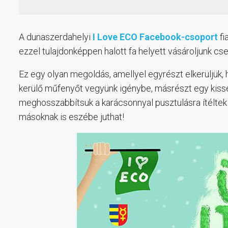
A dunaszerdahelyi
I Love ECO Facebook-csoport
fi
ezzel tulajdonképpen halott fa helyett vásároljunk cs
Ez egy olyan megoldás, amellyel egyrészt elkerüljü
kerülő műfenyőt vegyünk igénybe, másrészt egy kissé 
meghosszabbítsuk a karácsonnyal pusztulásra ítéltek 
másoknak is eszébe juthat!