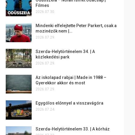
Filmes
2026.07.30.
Mindenki elfelejtette Peter Parkert, csak a
mozinézők nem |…
2026.07.29.
Szerda-Helytörténelem 34. | A
közlekedési park
2026.07.29.
Az iskolapad rabjai | Made in 1988 –
Gyerekkor akkor és most
2026.07.29.
Egygólos előnnyel a visszavágóra
2026.07.24.
Szerda-Helytörténelem 33. | A kórház