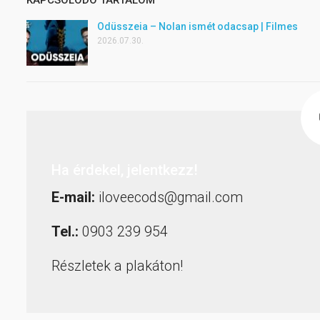
KAPCSOLÓDÓ TARTALOM
Odüsszeia – Nolan ismét odacsap | Filmes
2026.07.30.
Ha érdekel, jelentkezz!
E-mail:
iloveecods@gmail.com
Tel.:
0903 239 954
Részletek a plakáton!