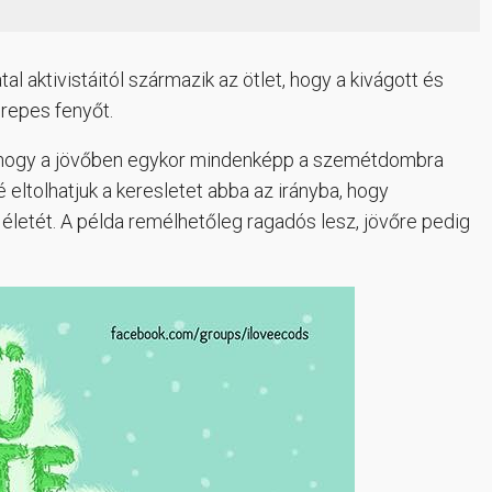
atal aktivistáitól származik az ötlet, hogy a kivágott és
erepes fenyőt.
k, hogy a jövőben egykor mindenképp a szemétdombra
eltolhatjuk a keresletet abba az irányba, hogy
életét. A példa remélhetőleg ragadós lesz, jövőre pedig