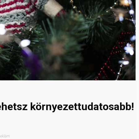
lehetsz környezettudatosabb!
eklám