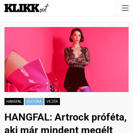
HANGFAL
KULTÚRA
VEZÉR
HANGFAL: Artrock próféta,
aki már mindent megélt