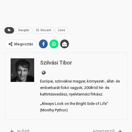
Hangfal
St. Vincent
Zene
Megosztás
Szilvási Tibor
Európai, szlovákiai magyar, környezet-, állat- és
emberbarát fickó vagyok, 2008-tól hír- és
kattintásvadász, nyelvtannáci firkász.
„Always Look on the Bright Side of Life“
(Monthy Python)
ELŐZŐ
KÖVETKEZŐ