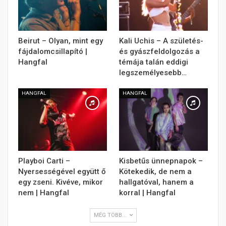
Beirut – Olyan, mint egy
Kali Uchis – A születés-
fájdalomcsillapító |
és gyászfeldolgozás a
Hangfal
témája talán eddigi
legszemélyesebb…
HANGFAL
HANGFAL
Playboi Carti –
Kisbetűs ünnepnapok –
Nyersességével együtt ő
Kötekedik, de nem a
egy zseni. Kivéve, mikor
hallgatóval, hanem a
nem | Hangfal
korral | Hangfal
MÉG TÖBB...