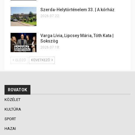
Szerda-Helytörténelem 33. | A kórház
2026.07.22.
Varga Lívia, Lipcsey Mária, Tóth Kata |
Sokszög
2026.07.18.
ELŐZŐ
KÖVETKEZŐ
ROVATOK
KÖZÉLET
KULTÚRA
SPORT
HAZAI