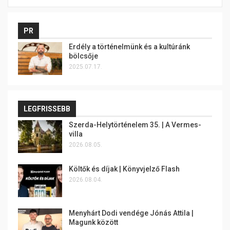
PR
Erdély a történelmünk és a kultúránk
bölcsője
2025.07.17.
LEGFRISSEBB
Szerda-Helytörténelem 35. | A Vermes-
villa
2026.08.05.
Költők és díjak | Könyvjelző Flash
2026.08.04.
Menyhárt Dodi vendége Jónás Attila |
Magunk között