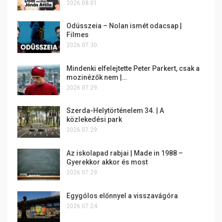
2026.08.01.
Odüsszeia – Nolan ismét odacsap |
Filmes
2026.07.30.
Mindenki elfelejtette Peter Parkert, csak a
mozinézők nem |…
2026.07.29.
Szerda-Helytörténelem 34. | A
közlekedési park
2026.07.29.
Az iskolapad rabjai | Made in 1988 –
Gyerekkor akkor és most
2026.07.29.
Egygólos előnnyel a visszavágóra
2026.07.24.