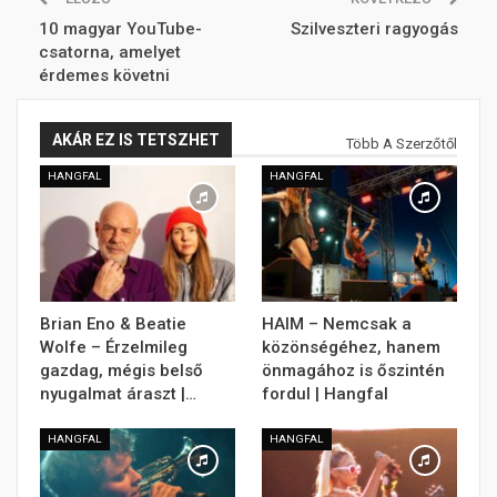
10 magyar YouTube-
Szilveszteri ragyogás
csatorna, amelyet
érdemes követni
AKÁR EZ IS TETSZHET
Több A Szerzőtől
HANGFAL
HANGFAL
Brian Eno & Beatie
HAIM – Nemcsak a
Wolfe – Érzelmileg
közönségéhez, hanem
gazdag, mégis belső
önmagához is őszintén
nyugalmat áraszt |…
fordul | Hangfal
HANGFAL
HANGFAL