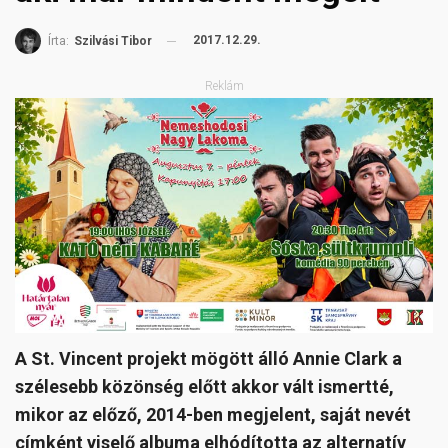
2017.12.29.
Írta:
Szilvási Tibor
Reklám
A St. Vincent projekt mögött álló Annie Clark a
szélesebb közönség előtt akkor vált ismertté,
mikor az előző, 2014-ben megjelent, saját nevét
címként viselő albuma elhódította az alternatív