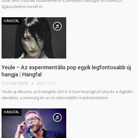
Little Simz hatodik stúdiólemeze személyes válságot és művészi
újjászületést mesél el.
HANGFAL
Yeule – Az experimentális pop egyik legfontosabb új
hangja | Hangfal
SZILVÁSI TIBOR
2025.11.12.
Yeule új albuma, az Evangelic Girl Is A Gun lenyűgöző utazás a digitális
identitás, a nemiség és az érzelmi túlélés határterületein.
HANGFAL