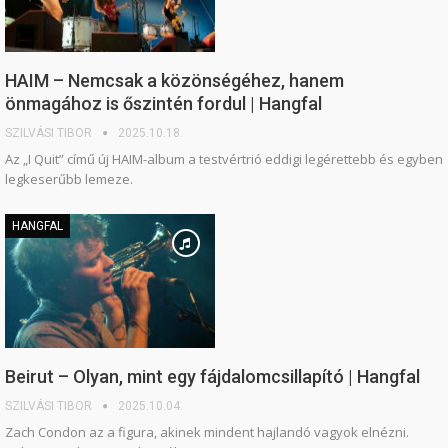
HAIM – Nemcsak a közönségéhez, hanem
önmagához is őszintén fordul | Hangfal
SZILVÁSI TIBOR
2025.10.18.
Az „I Quit” című új HAIM-album a testvértrió eddigi legérettebb és egyben
legkeserűbb lemeze.
HANGFAL
Beirut – Olyan, mint egy fájdalomcsillapító | Hangfal
SZILVÁSI TIBOR
2025.10.04.
Zach Condon az a figura, akinek mindent hajlandó vagyok elnézni.