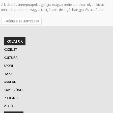
A kisbetűs ünnepnapok egyfajta magyar indie zenekar, olyan kicsit,
mint a Hiperkarma vagy a Lóci játszik, de saját hanggal és attitűddel.
RÉGEBBI BEJEGYZÉSEK
ROVATOK
KÖZÉLET
KULTÚRA
SPORT
HAZAI
CSALÁD
KÁVÉSZÜNET
PODCAST
VIDEÓ