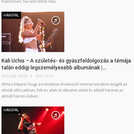
Különösen, ha nem tehet róla.
HANGFAL
Kali Uchis – A születés- és gyászfeldolgozás a témája
talán eddigi legszemélyesebb albumának |…
SZILVÁSI TIBOR
2025.10.03.
Ahhoz képest, hogy a kolumbiai énekesnő mennyi mindent megélt az
elmúlt időszakban, hét év alatt öt albumot adott ki, ebből hármat az
elmúlt három évben.
HANGFAL