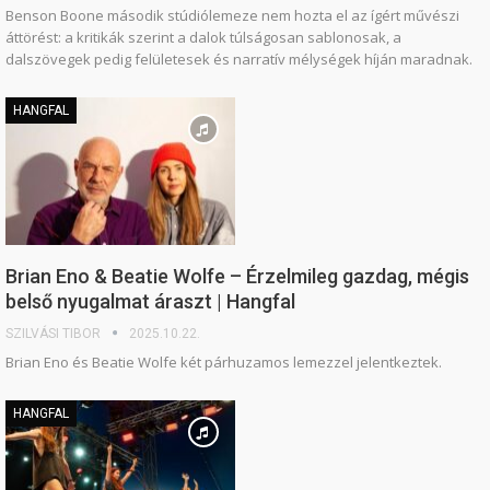
Benson Boone második stúdiólemeze nem hozta el az ígért művészi
áttörést: a kritikák szerint a dalok túlságosan sablonosak, a
dalszövegek pedig felületesek és narratív mélységek híján maradnak.
HANGFAL
Brian Eno & Beatie Wolfe – Érzelmileg gazdag, mégis
belső nyugalmat áraszt | Hangfal
SZILVÁSI TIBOR
2025.10.22.
Brian Eno és Beatie Wolfe két párhuzamos lemezzel jelentkeztek.
HANGFAL