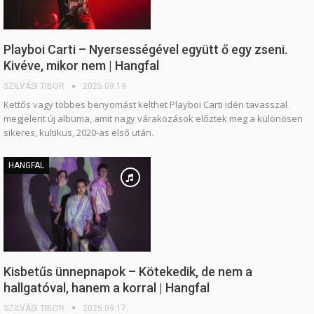
Playboi Carti – Nyersességével együtt ő egy zseni.
Kivéve, mikor nem | Hangfal
SZILVÁSI TIBOR
2025.09.19.
Kettős vagy többes benyomást kelthet Playboi Carti idén tavasszal
megjelent új albuma, amit nagy várakozások előztek meg a különösen
sikeres, kultikus, 2020-as első után.
HANGFAL
Kisbetűs ünnepnapok – Kötekedik, de nem a
hallgatóval, hanem a korral | Hangfal
SZILVÁSI TIBOR
2025.09.17.