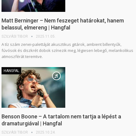
Matt Berninger – Nem feszeget határokat, hanem
belassul, elmereng | Hangfal
SZILVÁSI TIBOR
2025.11.05.
A tíz szám zenei-palettáját akusztikus gitárok, ambient billentyűk,
fúvósok és diszkrét dobok színezik meg, légiesen lebegő, melankolikus
atmoszférát teremtve.
HANGFAL
Benson Boone – A tartalom nem tartja a lépést a
dramaturgiával | Hangfal
SZILVÁSI TIBOR
2025.10.24.