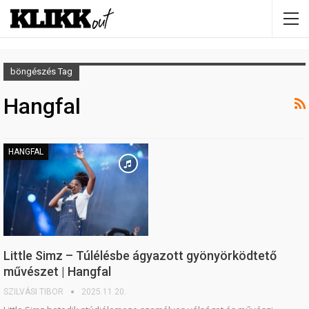
böngészés Tag
Hangfal
HANGFAL
Little Simz – Túlélésbe ágyazott gyönyörködtető
művészet | Hangfal
SZILVÁSI TIBOR
2025.11.20.