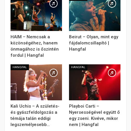
HAIM – Nemcsak a
Beirut – Olyan, mint egy
közönségéhez, hanem
fájdalomcsillapító |
önmagához is őszintén
Hangfal
fordul | Hangfal
HANGFAL
HANGFAL
Kali Uchis – A születés-
Playboi Carti –
és gyászfeldolgozás a
Nyersességével együtt ő
témája talán eddigi
egy zseni. Kivéve, mikor
legszemélyesebb…
nem | Hangfal