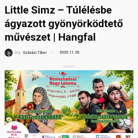
Little Simz – Túlélésbe
ágyazott gyönyörködtető
művészet | Hangfal
2025.11.20.
Írta:
Szilvási Tibor
Reklám