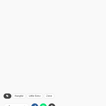
Hangfal
Little Simz
Zene