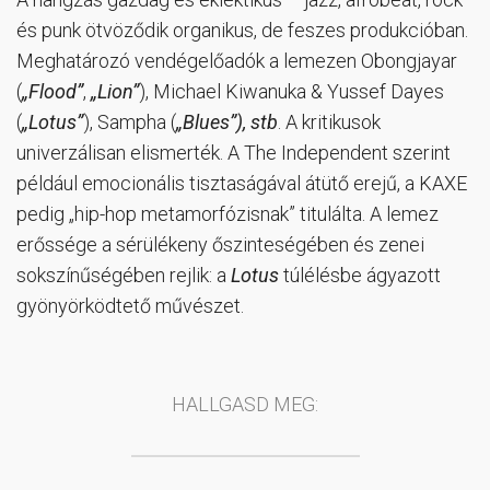
és punk ötvöződik organikus, de feszes produkcióban.
Meghatározó vendégelőadók a lemezen Obongjayar
(
„Flood”
,
„Lion”
), Michael Kiwanuka & Yussef Dayes
(
„Lotus”
), Sampha (
„Blues”), stb
. A kritikusok
univerzálisan elismerték. A The Independent szerint
például emocionális tisztaságával átütő erejű, a KAXE
pedig „hip-hop metamorfózisnak” titulálta. A lemez
erőssége a sérülékeny őszinteségében és zenei
sokszínűségében rejlik: a
Lotus
túlélésbe ágyazott
gyönyörködtető művészet.
HALLGASD MEG: