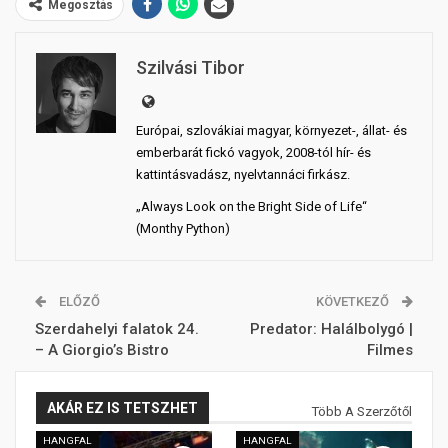
Megosztás
Szilvási Tibor
Európai, szlovákiai magyar, környezet-, állat- és
emberbarát fickó vagyok, 2008-tól hír- és
kattintásvadász, nyelvtannáci firkász.
„Always Look on the Bright Side of Life“
(Monthy Python)
ELŐZŐ
KÖVETKEZŐ
Szerdahelyi falatok 24.
Predator: Halálbolygó |
– A Giorgio’s Bistro
Filmes
AKÁR EZ IS TETSZHET
Több A Szerzőtől
HANGFAL
HANGFAL