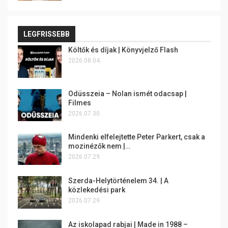
LEGFRISSEBB
Költők és díjak | Könyvjelző Flash
2026.08.04.
Odüsszeia – Nolan ismét odacsap |
Filmes
2026.07.30.
Mindenki elfelejtette Peter Parkert, csak a
mozinézők nem |…
2026.07.29.
Szerda-Helytörténelem 34. | A
közlekedési park
2026.07.29.
Az iskolapad rabjai | Made in 1988 –