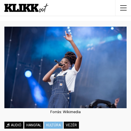
Forrás: Wikimedia
AUDIÓ
HANGFAL
KULTÚRA
VEZÉR