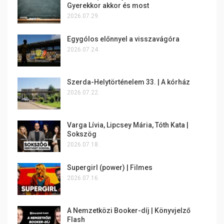
Gyerekkor akkor és most
2026.07.29.
Egygólos előnnyel a visszavágóra
2026.07.24.
Szerda-Helytörténelem 33. | A kórház
2026.07.22.
Varga Lívia, Lipcsey Mária, Tóth Kata |
Sokszög
2026.07.18.
Supergirl (power) | Filmes
2026.07.16.
A Nemzetközi Booker-díj | Könyvjelző
Flash