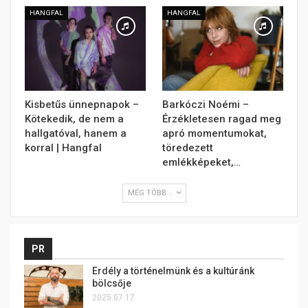
HANGFAL
HANGFAL
Kisbetűs ünnepnapok –
Barkóczi Noémi –
Kötekedik, de nem a
Érzékletesen ragad meg
hallgatóval, hanem a
apró momentumokat,
korral | Hangfal
töredezett
emlékképeket,…
MÉG TÖBB...
PR
Erdély a történelmünk és a kultúránk
bölcsője
2025.07.17.