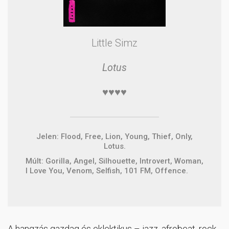
Little Simz
Lotus
♥♥♥♥
Jelen: Flood, Free, Lion, Young, Thief, Only,
Lotus.
Múlt: Gorilla, Angel, Silhouette, Introvert, Woman,
I Love You, Venom, Selfish, 101 FM, Offence.
A hangzás gazdag és eklektikus – jazz, afrobeat, rock