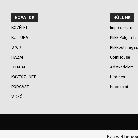
ROVATOK
RÓLUNK
KÖZÉLET
Impresszum
KULTÚRA
Klikk Polgári Tá
SPORT
Klikkout magaz
HAZAI
CornHouse
CSALÁD
Adatvédelem
KÁVÉSZÜNET
Hirdetés
PODCAST
Kapcsolat
VIDEÓ
© 2016-2026 - Klikk P.T. - Minden jog fenntartva.
Ez a webhegy sü