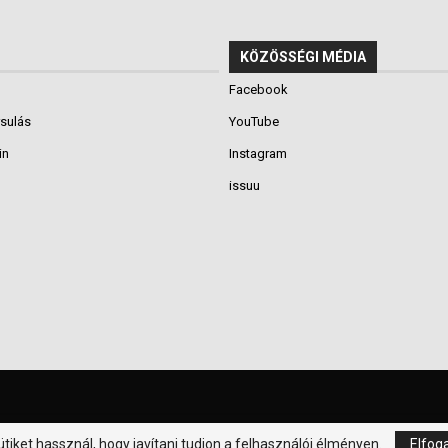
KÖZÖSSÉGI MÉDIA
Facebook
rsulás
YouTube
in
Instagram
issuu
tiket hassznál, hogy javítani tudjon a felhasználói élményen.
Elfog