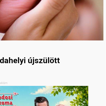
dahelyi újszülött
eklám