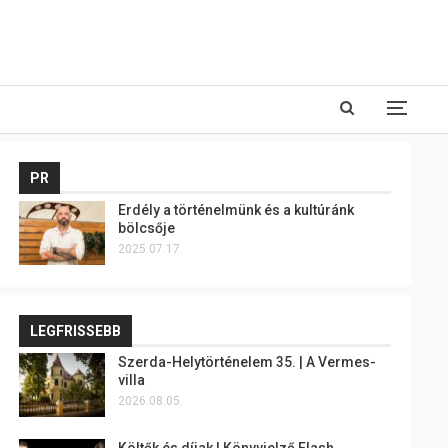
PR
Erdély a történelmünk és a kultúránk
bölcsője
2025.07.17.
LEGFRISSEBB
Szerda-Helytörténelem 35. | A Vermes-
villa
2026.08.05.
Költők és díjak | Könyvjelző Flash