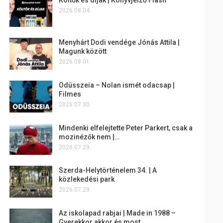
2026.08.04.
Menyhárt Dodi vendége Jónás Attila |
Magunk között
2026.08.01.
Odüsszeia – Nolan ismét odacsap |
Filmes
2026.07.30.
Mindenki elfelejtette Peter Parkert, csak a
mozinézők nem |…
2026.07.29.
Szerda-Helytörténelem 34. | A
közlekedési park
2026.07.29.
Az iskolapad rabjai | Made in 1988 –
Gyerekkor akkor és most