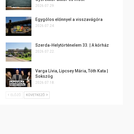
2026.07.29.
Egygólos előnnyel a visszavágóra
2026.07.24.
Szerda-Helytörténelem 33. | A kórház
2026.07.22.
Varga Lívia, Lipcsey Mária, Tóth Kata |
Sokszög
2026.07.18.
ELŐZŐ
KÖVETKEZŐ