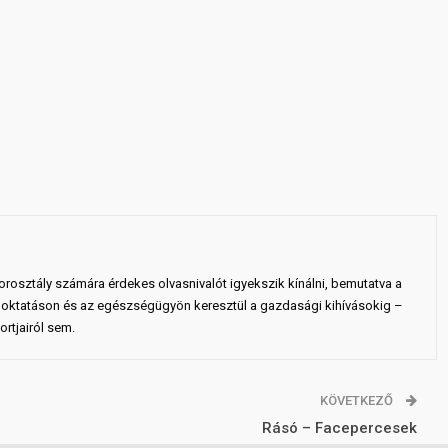
rosztály számára érdekes olvasnivalót igyekszik kínálni, bemutatva a
 az oktatáson és az egészségügyön keresztül a gazdasági kihívásokig –
rtjairól sem.
KÖVETKEZŐ
Rásó – Facepercesek