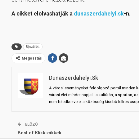
A cikket elolvashatják a
dunaszerdahelyi.sk
-n.
Újszülött
Megosztás
Dunaszerdahelyi.sk
A városi eseményeket feldolgozó portál minden ko
városi élet mindennapjait, a kultúrán, a sporton,
nem feledkezve el a közösség kisebb lelkes csopo
ELŐZŐ
Best of Klikk-cikkek