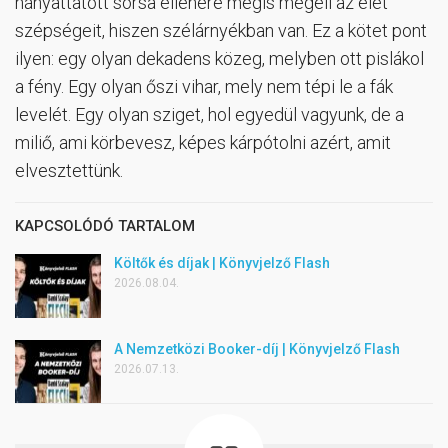
hányattatott sorsa ellenére mégis megéli az élet
szépségeit, hiszen szélárnyékban van. Ez a kötet pont
ilyen: egy olyan dekadens közeg, melyben ott pislákol
a fény. Egy olyan őszi vihar, mely nem tépi le a fák
levelét. Egy olyan sziget, hol egyedül vagyunk, de a
miliő, ami körbevesz, képes kárpótolni azért, amit
elvesztettünk.
KAPCSOLÓDÓ TARTALOM
Költők és díjak | Könyvjelző Flash
2026.08.04.
A Nemzetközi Booker-díj | Könyvjelző Flash
2026.07.13.