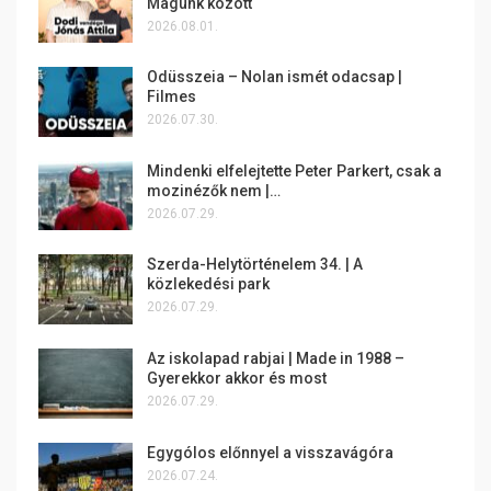
Magunk között
2026.08.01.
Odüsszeia – Nolan ismét odacsap |
Filmes
2026.07.30.
Mindenki elfelejtette Peter Parkert, csak a
mozinézők nem |…
2026.07.29.
Szerda-Helytörténelem 34. | A
közlekedési park
2026.07.29.
Az iskolapad rabjai | Made in 1988 –
Gyerekkor akkor és most
2026.07.29.
Egygólos előnnyel a visszavágóra
2026.07.24.