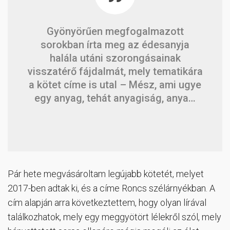
Gyönyörűen megfogalmazott
sorokban írta meg az édesanyja
halála utáni szorongásainak
visszatérő fájdalmát, mely tematikára
a kötet címe is utal – Mész, ami ugye
egy anyag, tehát anyagiság, anya…
Pár hete megvásároltam legújabb kötetét, melyet
2017-ben adtak ki, és a címe Roncs szélárnyékban. A
cím alapján arra következtettem, hogy olyan lírával
találkozhatok, mely egy meggyötört lélekről szól, mely