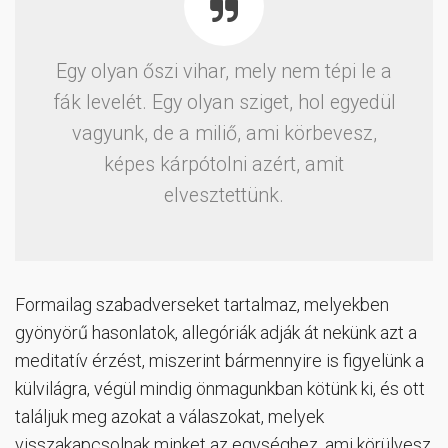
Egy olyan őszi vihar, mely nem tépi le a
fák levelét. Egy olyan sziget, hol egyedül
vagyunk, de a miliő, ami körbevesz,
képes kárpótolni azért, amit
elvesztettünk.
Formailag szabadverseket tartalmaz, melyekben
gyönyörű hasonlatok, allegóriák adják át nekünk azt a
meditatív érzést, miszerint bármennyire is figyelünk a
külvilágra, végül mindig önmagunkban kötünk ki, és ott
találjuk meg azokat a válaszokat, melyek
visszakapcsolnak minket az egységhez, ami körülvesz