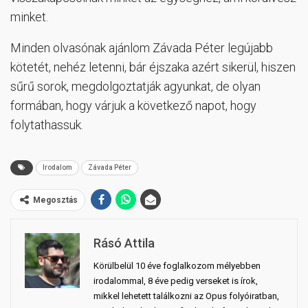
minket.
Minden olvasónak ajánlom Závada Péter legújabb
kötetét, nehéz letenni, bár éjszaka azért sikerül, hiszen
sűrű sorok, megdolgoztatják agyunkat, de olyan
formában, hogy várjuk a következő napot, hogy
folytathassuk.
Irodalom
Závada Péter
Megosztás
Rásó Attila
Körülbelül 10 éve foglalkozom mélyebben
irodalommal, 8 éve pedig verseket is írok,
mikkel lehetett találkozni az Opus folyóiratban,