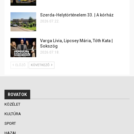
Szerda-Helytörténelem 33. | A kórház
2026.07.22.
Varga Lívia, Lipcsey Mária, Tóth Kata |
Sokszög
2026.07.18.
ELŐZŐ
KÖVETKEZŐ
ROVATOK
KÖZÉLET
KULTÚRA
SPORT
HAZAI