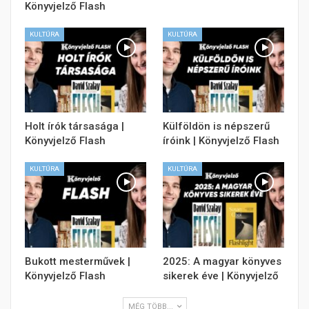
Könyvjelző Flash
KULTÚRA
KULTÚRA
Holt írók társasága |
Külföldön is népszerű
Könyvjelző Flash
íróink | Könyvjelző Flash
KULTÚRA
KULTÚRA
Bukott mesterművek |
2025: A magyar könyves
Könyvjelző Flash
sikerek éve | Könyvjelző
MÉG TÖBB...