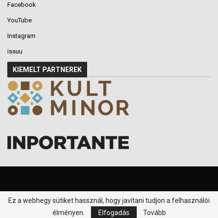
Facebook
YouTube
Instagram
issuu
KIEMELT PARTNEREK
Ez a webhegy sütiket hassznál, hogy javítani tudjon a felhasználói
© 2016-2026 - Klikk P.T. - Minden jog fenntartva.
élményen.
Elfogadás
Tovább