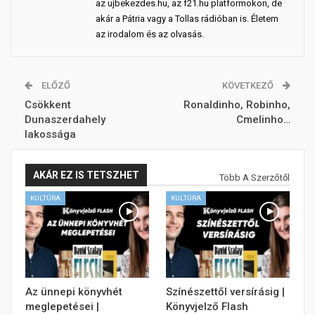
az ujbekezdes.hu, az f21.hu platformokon, de
akár a Pátria vagy a Tollas rádióban is. Életem
az irodalom és az olvasás.
ELŐZŐ
KÖVETKEZŐ
Csökkent
Ronaldinho, Robinho,
Dunaszerdahely
Cmelinho…
lakossága
AKÁR EZ IS TETSZHET
Több A Szerzőtől
KULTÚRA
KULTÚRA
Az ünnepi könyvhét
Színészettől versírásig |
meglepetései |
Könyvjelző Flash