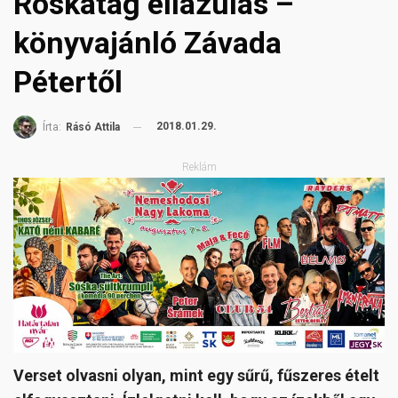
Roskatag ellazulás –
könyvajánló Závada
Pétertől
2018.01.29.
Írta:
Rásó Attila
Reklám
Verset olvasni olyan, mint egy sűrű, fűszeres ételt