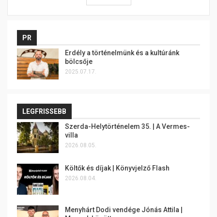
PR
Erdély a történelmünk és a kultúránk
bölcsője
2025.07.17.
LEGFRISSEBB
Szerda-Helytörténelem 35. | A Vermes-
villa
2026.08.05.
Költők és díjak | Könyvjelző Flash
2026.08.04.
Menyhárt Dodi vendége Jónás Attila |