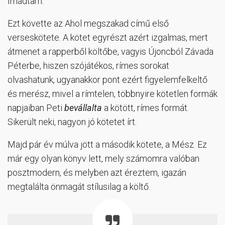
Imádtam.
Ezt követte az Ahol megszakad című első
verseskötete. A kötet egyrészt azért izgalmas, mert
átmenet a rapperből költőbe, vagyis Újoncból Závada
Péterbe, hiszen szójátékos, rímes sorokat
olvashatunk, ugyanakkor pont ezért figyelemfelkeltő
és merész, mivel a rímtelen, többnyire kötetlen formák
napjaiban Peti
bevállalta
a kötött, rímes formát.
Sikerült neki, nagyon jó kötetet írt.
Majd pár év múlva jött a második kötete, a Mész. Ez
már egy olyan könyv lett, mely számomra valóban
posztmodern, és melyben azt éreztem, igazán
megtalálta önmagát stílusilag a költő.