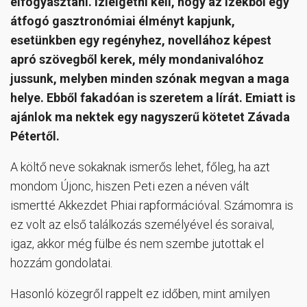
elfogyasztani. Ízlelgetni kell, hogy az ízekből egy
átfogó gasztronómiai élményt kapjunk,
esetünkben egy regényhez, novellához képest
apró szövegből kerek, mély mondanivalóhoz
jussunk, melyben minden szónak megvan a maga
helye. Ebből fakadóan is szeretem a lírát. Emiatt is
ajánlok ma nektek egy nagyszerű kötetet Závada
Pétertől.
A költő neve sokaknak ismerős lehet, főleg, ha azt
mondom Újonc, hiszen Peti ezen a néven vált
ismertté Akkezdet Phiai rapformációval. Számomra is
ez volt az első találkozás személyével és soraival,
igaz, akkor még fülbe és nem szembe jutottak el
hozzám gondolatai.
Hasonló közegről rappelt ez időben, mint amilyen