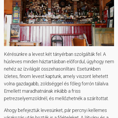
Kérésünkre a levest két tányérban szolgálták fel. A
húsleves minden háztartásban előfordul, úgyhogy nem
nehéz az ízvilágát összehasonlítani. Esetünkben
ízletes, finom levest kaptunk, amely viszont lehetett
volna gazdagabb, zöldséggel és főleg forrón tálalva.
Emellett maradhatnának inkább a friss
petrezselyemzöldnél, és mellőzhetnék a szárítottat.
Ahogy befejeztük levesünket, pár percnyi kellemes
várakozás után hozták is a főételeket. A látvány és a