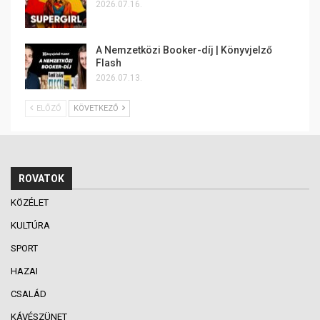
2026.07.16.
A Nemzetközi Booker-díj | Könyvjelző
Flash
2026.07.13.
ELŐZŐ
KÖVETKEZŐ
ROVATOK
KÖZÉLET
KULTÚRA
SPORT
HAZAI
CSALÁD
KÁVÉSZÜNET