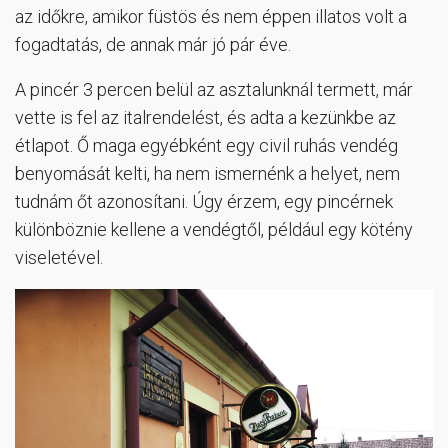
az időkre, amikor füstös és nem éppen illatos volt a
fogadtatás, de annak már jó pár éve.
A pincér 3 percen belül az asztalunknál termett, már
vette is fel az italrendelést, és adta a kezünkbe az
étlapot. Ő maga egyébként egy civil ruhás vendég
benyomását kelti, ha nem ismernénk a helyet, nem
tudnám őt azonosítani. Úgy érzem, egy pincérnek
különböznie kellene a vendégtől, például egy kötény
viseletével.