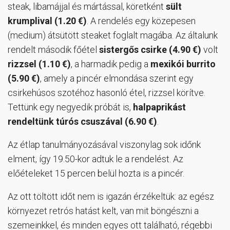
steak, libamájjal és mártással, köretként
sült
krumplival (1.20 €)
. A rendelés egy közepesen
(medium) átsütött steaket foglalt magába. Az általunk
rendelt második főétel
sistergős csirke (4.90 €)
volt
rizzsel (1.10 €)
, a harmadik pedig a
mexikói burrito
(5.90 €)
, amely a pincér elmondása szerint egy
csirkehúsos szotéhoz hasonló étel, rizzsel körítve.
Tettünk egy negyedik próbát is,
halpaprikást
rendeltünk túrós csuszával (6.90 €)
.
Az étlap tanulmányozásával viszonylag sok időnk
elment, így 19.50-kor adtuk le a rendelést. Az
előételeket 15 percen belül hozta is a pincér.
Az ott töltött időt nem is igazán érzékeltük: az egész
környezet retrós hatást kelt, van mit böngészni a
szemeinkkel, és minden egyes ott található, régebbi