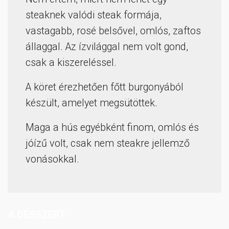
steaknek valódi steak formája,
vastagabb, rosé belsővel, omlós, zaftos
állaggal. Az ízvilággal nem volt gond,
csak a kiszereléssel.
A köret érezhetően főtt burgonyából
készült, amelyet megsütöttek.
Maga a hús egyébként finom, omlós és
jóízű volt, csak nem steakre jellemző
vonásokkal.
A DESSZERT