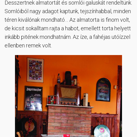
Desszertnek almatortát és somlói galuskát rendeltünk.
Somlóiból nagy adagot kaptunk, tejszínhabbal, minden
téren kiválónak mondható… Az almatorta is finom volt,
de kicsit sokalltam rajta a habot, emellett torta helyett
inkább pitének mondhatnám. Az íze, a fahéjas utóízzel
ellenben remek volt.