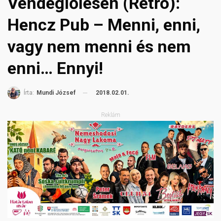
Vendéglőlesen (Retro):
Hencz Pub – Menni, enni,
vagy nem menni és nem
enni… Ennyi!
2018.02.01.
Írta:
Mundi József
Reklám