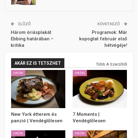
ELŐZŐ
KÖVETKEZŐ
Három óriásplakát
Programok: Már
Ebbing határában –
kopogtat február első
kritika
hétvégéje!
AKÁR EZ IS TETSZHET
Több A Szerzőtől
HAZAI
HAZAI
New York étterem és
7 Moments |
panzió | Vendéglőlesen
Vendéglőlesen
HAZAI
HAZAI