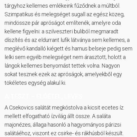
tárgyhoz kellemes emlékeink fűződnek a múltból.
Szimpatikus és melegséget sugall az egész közeg,
mindössze pár apróságot említenék, amelyre oda
kellene figyelni: a szilveszteri buliból megmaradt
díszítés és az eldurrant lufik látványa sem kellemes, a
meglévő kandalló kiégett és hamus belseje pedig sem
lelki sem egyéb melegséget nem árasztott, holott a
lángok kellemes benyomást tettek volna. Nagyon
sokat tesznek ezek az apróságok, amelyekből egy
tökéletes egység alakul ki.
A TESZT – ELŐÉTEL, LEVES
A Csekovics salátát megkóstolva a kicsit ecetes íz
mellett elfogatható ízvilág állt össze. A saláta
majonézes, állaga hasonló a hagyományos párizsi
salátáéhoz, viszont ez csirke- és rákhúsból készült.