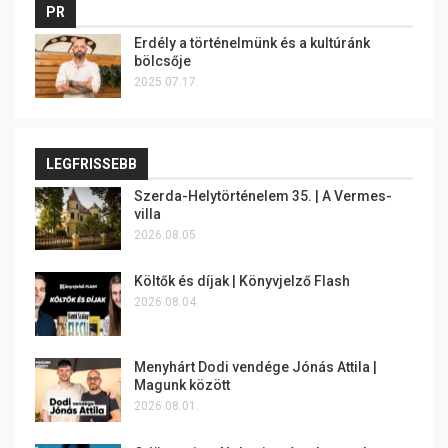
PR
Erdély a történelmünk és a kultúránk
bölcsője
2025.07.17.
LEGFRISSEBB
Szerda-Helytörténelem 35. | A Vermes-
villa
2026.08.05.
Költők és díjak | Könyvjelző Flash
2026.08.04.
Menyhárt Dodi vendége Jónás Attila |
Magunk között
2026.08.01.