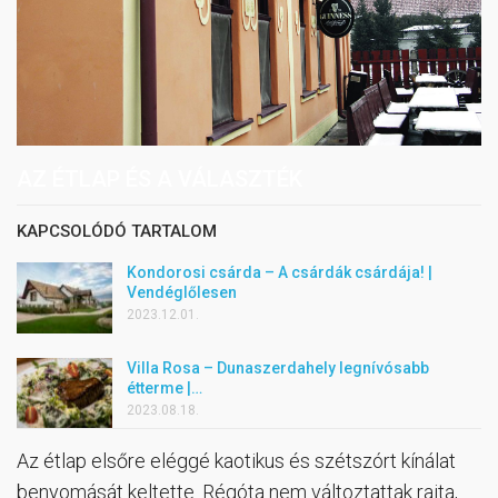
AZ ÉTLAP ÉS A VÁLASZTÉK
KAPCSOLÓDÓ TARTALOM
Kondorosi csárda – A csárdák csárdája! |
Vendéglőlesen
2023.12.01.
Villa Rosa – Dunaszerdahely legnívósabb
étterme |…
2023.08.18.
Az étlap elsőre eléggé kaotikus és szétszórt kínálat
benyomását keltette. Régóta nem változtattak rajta,