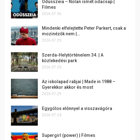
Odüsszeia – Nolan ismét odacsap |
Filmes
2026.07.30.
Mindenki elfelejtette Peter Parkert, csak a
mozinézők nem |…
2026.07.29.
Szerda-Helytörténelem 34. | A
közlekedési park
2026.07.29.
Az iskolapad rabjai | Made in 1988 –
Gyerekkor akkor és most
2026.07.29.
Egygólos előnnyel a visszavágóra
2026.07.24.
Supergirl (power) | Filmes