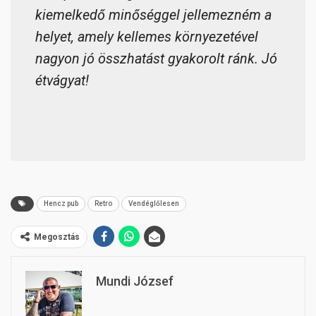
kiemelkedő minőséggel jellemezném a
helyet, amely kellemes környezetével
nagyon jó összhatást gyakorolt ránk. Jó
étvágyat!
Hencz pub
Retro
Vendéglőlesen
Megosztás
Mundi József