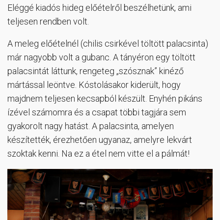
Eléggé kiadós hideg előételről beszélhetünk, ami
teljesen rendben volt.
A meleg előételnél (chilis csirkével töltött palacsinta)
már nagyobb volt a gubanc. A tányéron egy töltött
palacsintát láttunk, rengeteg „szósznak” kinéző
mártással leöntve. Kóstolásakor kiderült, hogy
majdnem teljesen kecsapból készült. Enyhén pikáns
ízével számomra és a csapat többi tagjára sem
gyakorolt nagy hatást. A palacsinta, amelyen
készítették, érezhetően ugyanaz, amelyre lekvárt
szoktak kenni. Na ez a étel nem vitte el a pálmát!