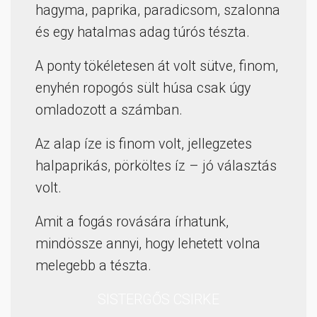
hagyma, paprika, paradicsom, szalonna
és egy hatalmas adag túrós tészta.
A ponty tökéletesen át volt sütve, finom,
enyhén ropogós sült húsa csak úgy
omladozott a számban.
Az alap íze is finom volt, jellegzetes
halpaprikás, pörköltes íz – jó választás
volt.
Amit a fogás rovására írhatunk,
mindössze annyi, hogy lehetett volna
melegebb a tészta.
SISTERGŐS CSIRKE