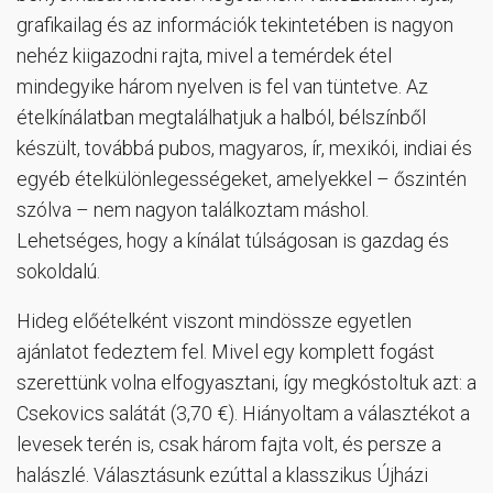
grafikailag és az információk tekintetében is nagyon
nehéz kiigazodni rajta, mivel a temérdek étel
mindegyike három nyelven is fel van tüntetve. Az
ételkínálatban megtalálhatjuk a halból, bélszínből
készült, továbbá pubos, magyaros, ír, mexikói, indiai és
egyéb ételkülönlegességeket, amelyekkel – őszintén
szólva – nem nagyon találkoztam máshol.
Lehetséges, hogy a kínálat túlságosan is gazdag és
sokoldalú.
Hideg előételként viszont mindössze egyetlen
ajánlatot fedeztem fel. Mivel egy komplett fogást
szerettünk volna elfogyasztani, így megkóstoltuk azt: a
Csekovics salátát (3,70 €). Hiányoltam a választékot a
levesek terén is, csak három fajta volt, és persze a
halászlé. Választásunk ezúttal a klasszikus Újházi