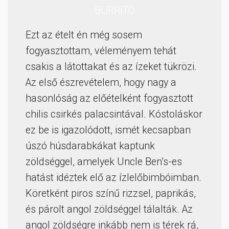
BURRITO
Ezt az ételt én még sosem
fogyasztottam, véleményem tehát
csakis a látottakat és az ízeket tükrözi.
Az első észrevételem, hogy nagy a
hasonlóság az előételként fogyasztott
chilis csirkés palacsintával. Kóstoláskor
ez be is igazolódott, ismét kecsapban
úszó húsdarabkákat kaptunk
zöldséggel, amelyek Uncle Ben’s-es
hatást idéztek elő az ízlelőbimbóimban.
Köretként piros színű rizzsel, paprikás,
és párolt angol zöldséggel tálalták. Az
angol zöldségre inkább nem is térek rá,