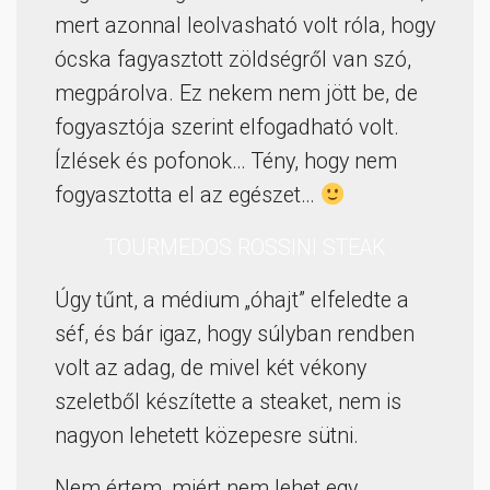
mert azonnal leolvasható volt róla, hogy
ócska fagyasztott zöldségről van szó,
megpárolva. Ez nekem nem jött be, de
fogyasztója szerint elfogadható volt.
Ízlések és pofonok… Tény, hogy nem
fogyasztotta el az egészet…
TOURMEDOS ROSSINI STEAK
Úgy tűnt, a médium „óhajt” elfeledte a
séf, és bár igaz, hogy súlyban rendben
volt az adag, de mivel két vékony
szeletből készítette a steaket, nem is
nagyon lehetett közepesre sütni.
Nem értem, miért nem lehet egy