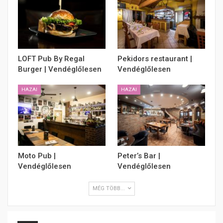
LOFT Pub By Regal
Pekidors restaurant |
Burger | Vendéglőlesen
Vendéglőlesen
HAZAI
HAZAI
Moto Pub |
Peter’s Bar |
Vendéglőlesen
Vendéglőlesen
MÉG TÖBB...