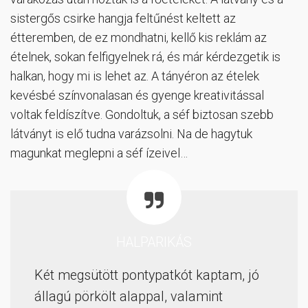
sistergős csirke hangja feltűnést keltett az
étteremben, de ez mondhatni, kellő kis reklám az
ételnek, sokan felfigyelnek rá, és már kérdezgetik is
halkan, hogy mi is lehet az. A tányéron az ételek
kevésbé színvonalasan és gyenge kreativitással
voltak feldíszítve. Gondoltuk, a séf biztosan szebb
látványt is elő tudna varázsolni. Na de hagytuk
magunkat meglepni a séf ízeivel…
HALPARIKÁS
Két megsütött pontypatkót kaptam, jó
állagú pörkölt alappal, valamint