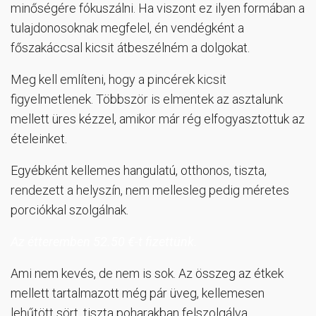
minőségére fókuszálni. Ha viszont ez ilyen formában a
tulajdonosoknak megfelel, én vendégként a
főszakáccsal kicsit átbeszélném a dolgokat.
Meg kell említeni, hogy a pincérek kicsit
figyelmetlenek. Többször is elmentek az asztalunk
mellett üres kézzel, amikor már rég elfogyasztottuk az
ételeinket.
Egyébként kellemes hangulatú, otthonos, tiszta,
rendezett a helyszín, nem mellesleg pedig méretes
porciókkal szolgálnak.
Az étteremben 52.50 €-t fizettünk.
Ami nem kevés, de nem is sok. Az összeg az étkek
mellett tartalmazott még pár üveg, kellemesen
lehűtött sört, tiszta poharakban felszolgálva.