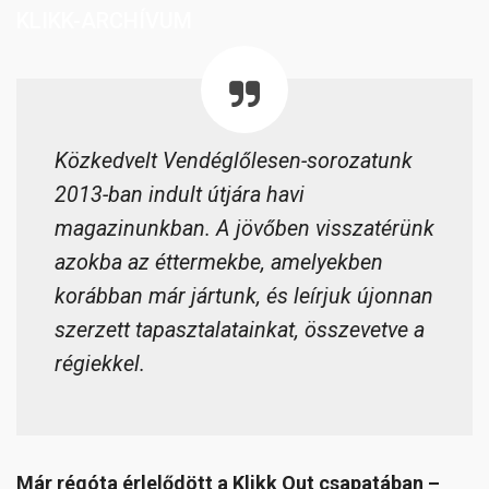
KLIKK-ARCHÍVUM
Közkedvelt Vendéglőlesen-sorozatunk
2013-ban indult útjára havi
magazinunkban. A jövőben visszatérünk
azokba az éttermekbe, amelyekben
korábban már jártunk, és leírjuk újonnan
szerzett tapasztalatainkat, összevetve a
régiekkel.
Már régóta érlelődött a Klikk Out csapatában –