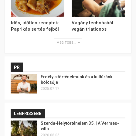
Idős, időtlen receptek:
Vagány technósból
Paprikás sertés fejből
vegán triatlonos
MÉG TÖBB...
PR
Erdély a történelmünk és a kultúránk
bölcsője
2025.07.17.
LEGFRISSEBB
Szerda-Helytörténelem 35. | A Vermes-
villa
2026.08.05.