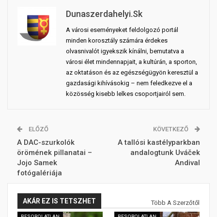
Dunaszerdahelyi.sk
A városi eseményeket feldolgozó portál
minden korosztály számára érdekes
olvasnivalót igyekszik kínálni, bemutatva a
városi élet mindennapjait, a kultúrán, a sporton,
az oktatáson és az egészségügyön keresztül a
gazdasági kihívásokig – nem feledkezve el a
közösség kisebb lelkes csoportjairól sem.
ELŐZŐ
KÖVETKEZŐ
A DAC-szurkolók
A tallósi kastélyparkban
örömének pillanatai –
andalogtunk Uváček
Jojo Samek
Andival
fotógalériája
AKÁR EZ IS TETSZHET
Több A Szerzőtől
BESOROLATLAN
BESOROLATLAN