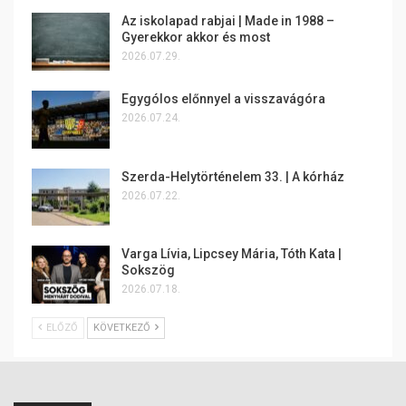
Az iskolapad rabjai | Made in 1988 –
Gyerekkor akkor és most
2026.07.29.
Egygólos előnnyel a visszavágóra
2026.07.24.
Szerda-Helytörténelem 33. | A kórház
2026.07.22.
Varga Lívia, Lipcsey Mária, Tóth Kata |
Sokszög
2026.07.18.
ELŐZŐ
KÖVETKEZŐ