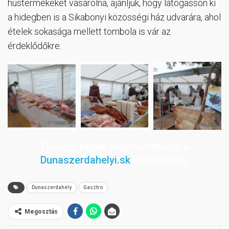
hústermékeket vásárolna, ajánljuk, hogy látogasson ki
a hidegben is a Sikabonyi közösségi ház udvarára, ahol
ételek sokasága mellett tombola is vár az
érdeklődőkre.
További képek megtekinthetők a
Dunaszerdahelyi.sk
weboldalán.
Dunaszerdahely
Gasztro
Megosztás