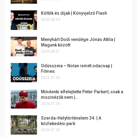
Költők és díjak | Könyvjelző Flash
2026.08.04.
Menyhárt Dodi vendége Jónás Attila |
Magunk között
2026.08.01.
Odüsszeia – Nolan ismét odacsap |
Filmes
2026.07.30.
Mindenki elfelejtette Peter Parkert, csak a
mozinézők nem |…
2026.07.29.
Szerda-Helytörténelem 34. | A
közlekedési park
2026.07.29.