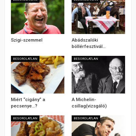
Szigi-szemmel
Abádszalóki
böllérfesztivál…
BESOROLATLAN
BESOROLATLAN
Miért “cigány” a
A Michelin-
pecsenye…?
csillag(vizsgáló)
BESOROLATLAN
BESOROLATLAN