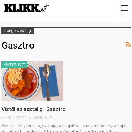
böngészés Tag
Gasztro
KÁVÉSZÜNET
Víztől az asztalig | Gasztro
MUNDI JÓZSEF
2025.10.17.
Kezeljük tényként, hogy a bajai, az bajai! Vajon mi a különbség a bajai
és a többi halászlé közt? Erre és még sok más kérdésre is választ