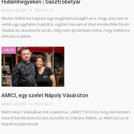
Hullámhegyeken | Gasztrobetyár
MUNDI JÓZSEF
2024.07.24.
Miután felkérést kaptam egy magántársaságtól arra, hogy utazzam el
velük egy egyhetes hajóútra, egyben lássam el őket mindenféle finom
falattal az utazásunk során, még nem gondoltam volna, hogy mekkora
kihívást is jelent...
HAZAI
AMICI, egy szelet Nápoly Vásárúton
MUNDI JÓZSEF
2024.06.27.
Miért Amici? Valójában mit is jelent az „AMICI”? Erről és még sok minden
másról kérdeztem Kovács Józsefet és Dékány Ildikót, az AMICI pizza di
Napoli tulajdonosait.