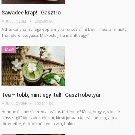
Sawadee krap! | Gasztro
MUNDI JÓZSEF
2025.03.06.
A thai konyha ízvilága épp annyira fontos, mint bármi más, ami miatt
Thaiföldre látogatsz. Mit kóstolj, ha már itt vagy?
HAZAI
Tea – több, mint egy ital! | Gasztrobetyár
MUNDI JÓZSEF
2024.11.06.
Honnan és merről ered a teázás története? Most, hogy egy kissé
"tüsszögő" időszakot élek át, kicsit jobban beleástam magam a
történetbe, és körülnéztem a világhálón...