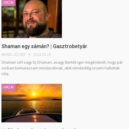
HAZAI
Shaman egy sámán? | Gasztrobetyár
MUNDI JÓZSEF
2024.09.25.
Shaman séf vagy Dj Shaman, avagy Bertók Igor megérdemli, hogy pár
sorban bemutassam mindazoknak, akik mindeddig sosem hallottak
róla.
HAZAI