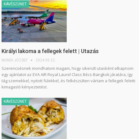
KÁVÉSZÜNET
Királyi lakoma a fellegek felett | Utazás
MUNDI JÓZSEF
2024.05.22.
Szerencsésnek mondhatom magam, hogy sikerült utasként elkapnom
egy ajánlatot az EVA AIR Royal Laurel Class Bécs-Bangkok járatára, így
tág szemekkel, nyitott fülekkel, és felkészülten vártam a fellegek feletti
kimagasló kényeztetést.
KÁVÉSZÜNET