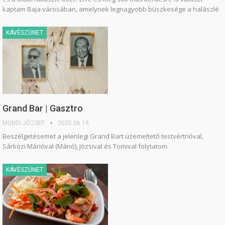
kaptam Baja városában, amelynek legnagyobb büszkesége a halászlé
KÁVÉSZÜNET
Grand Bar | Gasztro
MUNDI JÓZSEF
2025.06.19.
Beszélgetésemet a jelenlegi Grand Bart üzemeltető testvértrióval,
Sárközi Márióval (Mánó), Józsival és Tomival folytatom.
KÁVÉSZÜNET