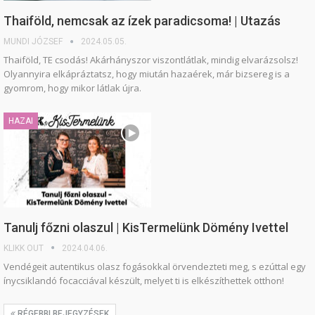
Thaiföld, nemcsak az ízek paradicsoma! | Utazás
MUNDI JÓZSEF
2024.05.05.
Thaiföld, TE csodás! Akárhányszor viszontlátlak, mindig elvarázsolsz!
Olyannyira elkápráztatsz, hogy miután hazaérek, már bizsereg is a
gyomrom, hogy mikor látlak újra.
HAZAI
Tanulj főzni olaszul | KisTermelünk Dömény Ivettel
KLIKK OUT
2024.04.06.
Vendégeit autentikus olasz fogásokkal örvendezteti meg, s ezúttal egy
ínycsiklandó focacciával készült, melyet ti is elkészíthettek otthon!
RÉGEBBI BEJEGYZÉSEK