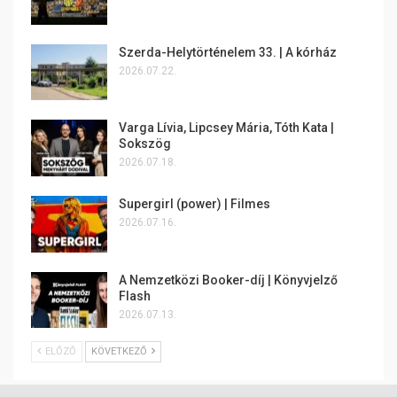
Szerda-Helytörténelem 33. | A kórház
2026.07.22.
Varga Lívia, Lipcsey Mária, Tóth Kata |
Sokszög
2026.07.18.
Supergirl (power) | Filmes
2026.07.16.
A Nemzetközi Booker-díj | Könyvjelző
Flash
2026.07.13.
ELŐZŐ
KÖVETKEZŐ