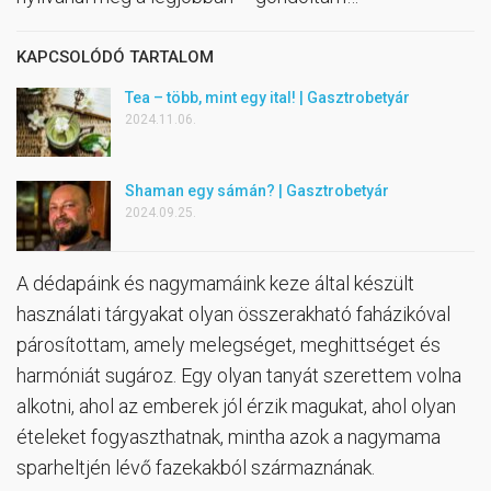
KAPCSOLÓDÓ TARTALOM
Tea – több, mint egy ital! | Gasztrobetyár
2024.11.06.
Shaman egy sámán? | Gasztrobetyár
2024.09.25.
A dédapáink és nagymamáink keze által készült
használati tárgyakat olyan összerakható faházikóval
párosítottam, amely melegséget, meghittséget és
harmóniát sugároz. Egy olyan tanyát szerettem volna
alkotni, ahol az emberek jól érzik magukat, ahol olyan
ételeket fogyaszthatnak, mintha azok a nagymama
sparheltjén lévő fazekakból származnának.