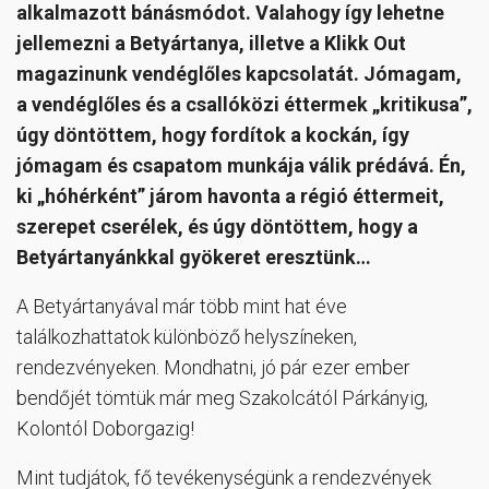
alkalmazott bánásmódot. Valahogy így lehetne
jellemezni a Betyártanya, illetve a Klikk Out
magazinunk vendéglőles kapcsolatát. Jómagam,
a vendéglőles és a csallóközi éttermek „kritikusa”,
úgy döntöttem, hogy fordítok a kockán, így
jómagam és csapatom munkája válik prédává. Én,
ki „hóhérként” járom havonta a régió éttermeit,
szerepet cserélek, és úgy döntöttem, hogy a
Betyártanyánkkal gyökeret eresztünk…
A Betyártanyával már több mint hat éve
találkozhattatok különböző helyszíneken,
rendezvényeken. Mondhatni, jó pár ezer ember
bendőjét tömtük már meg Szakolcától Párkányig,
Kolontól Doborgazig!
Mint tudjátok, fő tevékenységünk a rendezvények