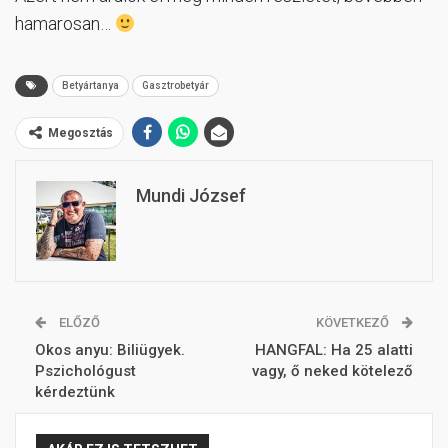
hamarosan…
Betyártanya
Gasztrobetyár
Megosztás
Mundi József
ELŐZŐ
KÖVETKEZŐ
Okos anyu: Biliügyek.
HANGFAL: Ha 25 alatti
Pszichológust
vagy, ő neked kötelező
kérdeztünk