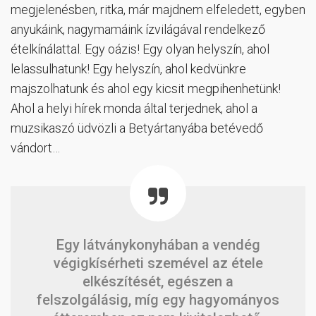
megjelenésben, ritka, már majdnem elfeledett, egyben
anyukáink, nagymamáink ízvilágával rendelkező
ételkínálattal. Egy oázis! Egy olyan helyszín, ahol
lelassulhatunk! Egy helyszín, ahol kedvünkre
majszolhatunk és ahol egy kicsit megpihenhetünk!
Ahol a helyi hírek monda által terjednek, ahol a
muzsikaszó üdvözli a Betyártanyába betévedő
vándort…
Egy látványkonyhában a vendég
végigkísérheti szemével az étele
elkészítését, egészen a
felszolgálásig, míg egy hagyományos