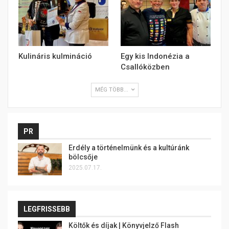
Kulináris kulmináció
Egy kis Indonézia a
Csallóközben
MÉG TÖBB...
PR
Erdély a történelmünk és a kultúránk
bölcsője
2025.07.17.
LEGFRISSEBB
Költők és díjak | Könyvjelző Flash