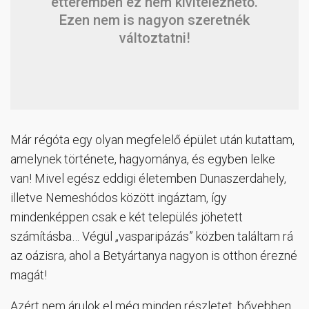
étteremben ez nem kivitelezhető.
Ezen nem is nagyon szeretnék
változtatni!
Már régóta egy olyan megfelelő épület után kutattam,
amelynek története, hagyománya, és egyben lelke
van! Mivel egész eddigi életemben Dunaszerdahely,
illetve Nemeshódos között ingáztam, így
mindenképpen csak e két település jöhetett
számításba… Végül „vasparipázás” közben találtam rá
az oázisra, ahol a Betyártanya nagyon is otthon érezné
magát!
Azért nem árulok el még minden részletet, bővebben