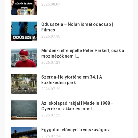
2026.08.04.
Odüsszeia – Nolan ismét odacsap |
Filmes
2026.07.30.
Mindenki elfelejtette Peter Parkert, csak a
mozinézők nem |…
2026.07.29.
Szerda-Helytörténelem 34. | A
közlekedési park
2026.07.29.
Az iskolapad rabjai | Made in 1988 –
Gyerekkor akkor és most
2026.07.29.
Egygólos előnnyel a visszavágóra
2026.07.24.