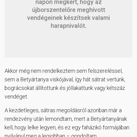
napon megkért, hogy az
újborszentelőre meghívott
vendégeinek készítsek valami
harapnivalót.
Akkor még nem rendelkeztem sem felszereléssel,
sem a Betyártanya viskójával, így hát sátrat vertünk,
bográcsokat állítottunk és jóllakattunk vagy kétszáz
vendéget.
A kezdetleges, sátras megoldásról azonban már a
rendezvény után lemondtam, mert a Betyártanyának
kell, hogy lelke legyen, és ez egy faházikó formájában
nyilvánul meg a legjobban – gondoltam…