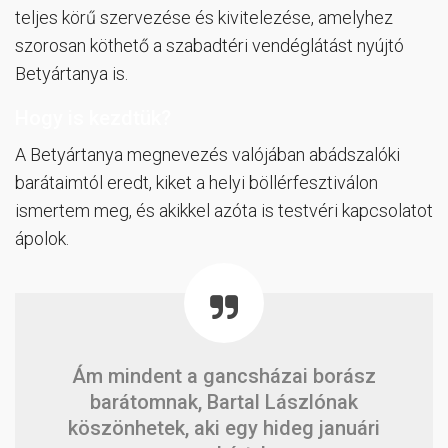
teljes körű szervezése és kivitelezése, amelyhez
szorosan köthető a szabadtéri vendéglátást nyújtó
Betyártanya is.
Hogy is kezdtük?
A Betyártanya megnevezés valójában abádszalóki
barátaimtól eredt, kiket a helyi böllérfesztiválon
ismertem meg, és akikkel azóta is testvéri kapcsolatot
ápolok.
Ám mindent a gancsházai borász
barátomnak, Bartal Lászlónak
köszönhetek, aki egy hideg januári