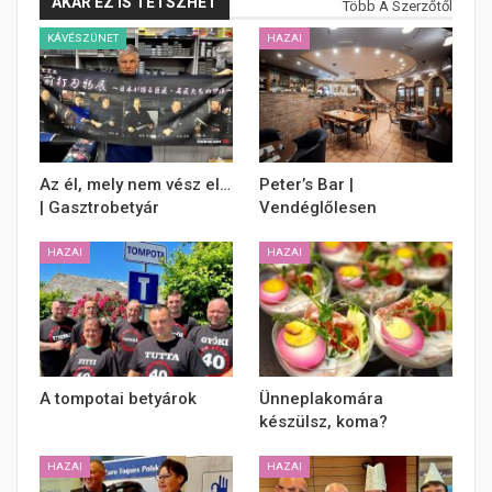
AKÁR EZ IS TETSZHET
Több A Szerzőtől
KÁVÉSZÜNET
HAZAI
Az él, mely nem vész el…
Peter’s Bar |
| Gasztrobetyár
Vendéglőlesen
HAZAI
HAZAI
A tompotai betyárok
Ünneplakomára
készülsz, koma?
HAZAI
HAZAI