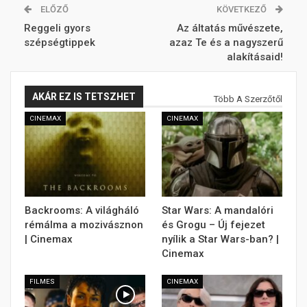
ELŐZŐ
KÖVETKEZŐ
Reggeli gyors
Az áltatás művészete,
szépségtippek
azaz Te és a nagyszerű
alakításaid!
AKÁR EZ IS TETSZHET
Több A Szerzőtől
CINEMAX
CINEMAX
Backrooms: A világháló
Star Wars: A mandalóri
rémálma a mozivásznon
és Grogu – Új fejezet
| Cinemax
nyílik a Star Wars-ban? |
Cinemax
FILMES
CINEMAX