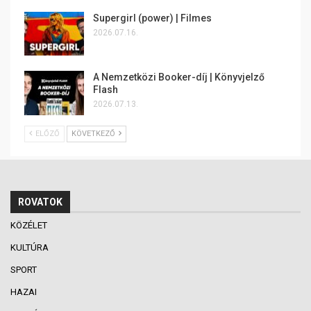
Supergirl (power) | Filmes
2026.07.16.
A Nemzetközi Booker-díj | Könyvjelző
Flash
2026.07.13.
ELŐZŐ
KÖVETKEZŐ
ROVATOK
KÖZÉLET
KULTÚRA
SPORT
HAZAI