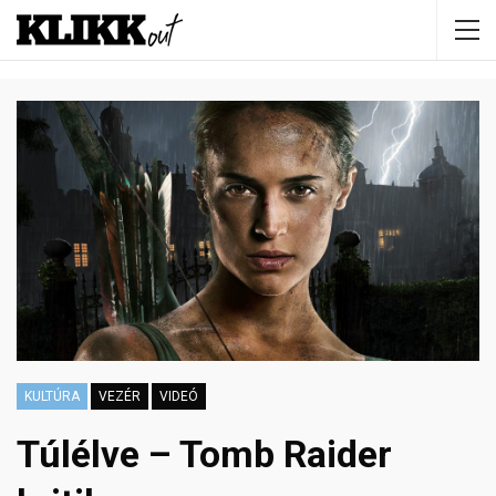
KULTÚRA
VEZÉR
VIDEÓ
Túlélve – Tomb Raider