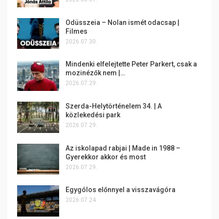
Odüsszeia – Nolan ismét odacsap |
Filmes
2026.07.30.
Mindenki elfelejtette Peter Parkert, csak a
mozinézők nem |…
2026.07.29.
Szerda-Helytörténelem 34. | A
közlekedési park
2026.07.29.
Az iskolapad rabjai | Made in 1988 –
Gyerekkor akkor és most
2026.07.29.
Egygólos előnnyel a visszavágóra
2026.07.24.