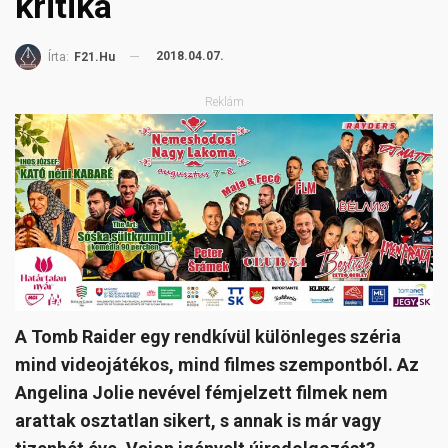
kritika
2018.04.07.
Írta:
F21.hu
Reklám
A Tomb Raider egy rendkívül különleges széria
mind videojátékos, mind filmes szempontból. Az
Angelina Jolie nevével fémjelzett filmek nem
arattak osztatlan sikert, s annak is már vagy