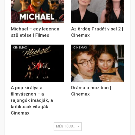
Michael – egy legenda
Az ördög Pradát visel 2 |
születése | Filmes
Cinemax
CINEMAX
CINEMAX
A pop királya a
Dráma a moziban |
filmvásznon – a
Cinemax
rajongók imádják, a
kritikusok vitatják |
Cinemax
MÉG TÖBB...