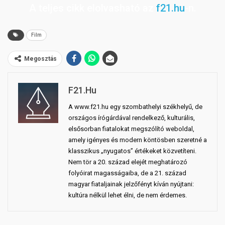
A teljes cikk elolvasható az
f21.hu
-n.
Film
Megosztás
F21.hu
A www.f21.hu egy szombathelyi székhelyű, de
országos írógárdával rendelkező, kulturális,
elsősorban fiatalokat megszólító weboldal,
amely igényes és modern köntösben szeretné a
klasszikus „nyugatos” értékeket közvetíteni.
Nem tör a 20. század elejét meghatározó
folyóirat magasságaiba, de a 21. század
magyar fiataljainak jelzőfényt kíván nyújtani:
kultúra nélkül lehet élni, de nem érdemes.