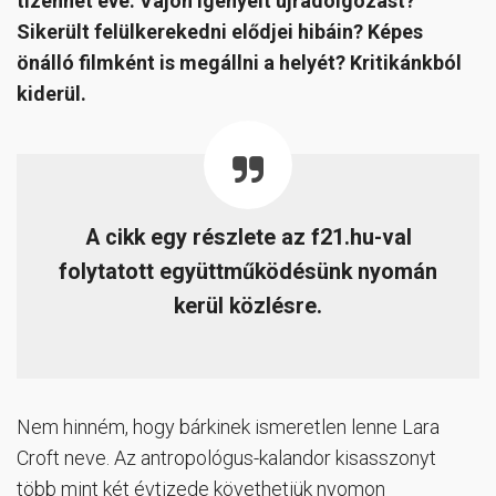
tizenhét éve. Vajon igényelt újradolgozást?
Sikerült felülkerekedni elődjei hibáin? Képes
önálló filmként is megállni a helyét? Kritikánkból
kiderül.
A cikk egy részlete az f21.hu-val
folytatott együttműködésünk nyomán
kerül közlésre.
Nem hinném, hogy bárkinek ismeretlen lenne Lara
Croft neve. Az antropológus-kalandor kisasszonyt
több mint két évtizede követhetjük nyomon