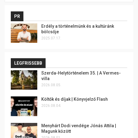
PR
Erdély a történelmünk és a kultúránk
bölcsője
2025.07.17.
LEGFRISSEBB
Szerda-Helytörténelem 35. | A Vermes-
villa
2026.08.05.
Költők és díjak | Könyvjelző Flash
2026.08.04.
Menyhárt Dodi vendége Jónás Attila |
Magunk között
2026.08.01.