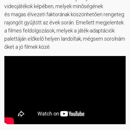
videojátékok képében, melyek minőségének
és magas élvezeti faktorának köszönhetően rengeteg
rajongót gyűjtött az évek során. Emellett megjelentek
a filmes feldolgozások, melyek a játék-adaptációk
palettáján előkelő helyen landoltak, mégsem sorolnám
őket a jó filmek közé.