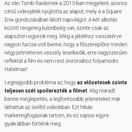
Az idei Tomb Raidernek a 2013-ban megjelent, azonos
című videojáték nyújtotta az alapot, mely a a Square
Enix gondozásában látott napvilágot. A két alkotás
között rengeteg különbség van, szinte csak az
alapsztori egyezik meg. Még a játékhoz visszatérve
nagyon furcsa volt benne, hogy a főszereplőre minden
négyzetméteren veszély leselkedik, erre nagyszerűen
reflektál a film és nem rest öniróniához folyamodni.
Hatalmas!
Legnagyobb probléma az, hogy
az előzetesek szinte
teljesen szét spoilerezték a filmet
. Alig maradt
benne meglepetés, a legfontosabb jeleneteket már
láthattuk az ízelítő videókban. Ezt hibás
marketingfogásnak tartom, és ez sajnos egyre
gyakrabban történik meg.