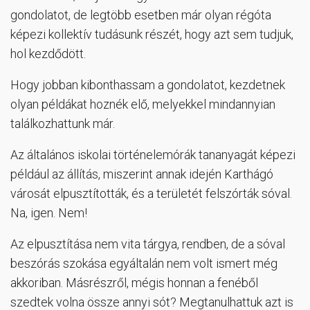
gondolatot, de legtöbb esetben már olyan régóta
képezi kollektív tudásunk részét, hogy azt sem tudjuk,
hol kezdődött.
Hogy jobban kibonthassam a gondolatot, kezdetnek
olyan példákat hoznék elő, melyekkel mindannyian
találkozhattunk már.
Az általános iskolai történelemórák tananyagát képezi
például az állítás, miszerint annak idején Karthágó
városát elpusztították, és a területét felszórták sóval.
Na, igen. Nem!
Az elpusztítása nem vita tárgya, rendben, de a sóval
beszórás szokása egyáltalán nem volt ismert még
akkoriban. Másrészről, mégis honnan a fenéből
szedtek volna össze annyi sót? Megtanulhattuk azt is