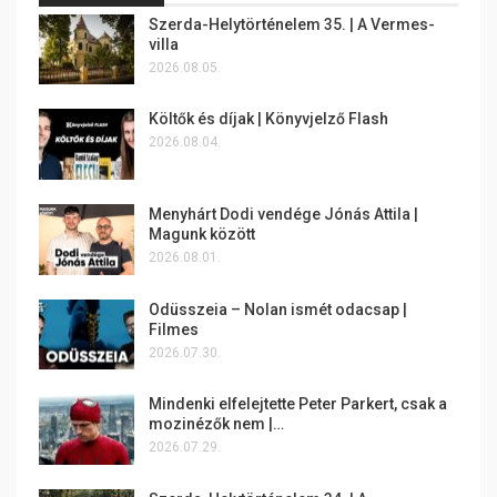
Szerda-Helytörténelem 35. | A Vermes-
villa
2026.08.05.
Költők és díjak | Könyvjelző Flash
2026.08.04.
Menyhárt Dodi vendége Jónás Attila |
Magunk között
2026.08.01.
Odüsszeia – Nolan ismét odacsap |
Filmes
2026.07.30.
Mindenki elfelejtette Peter Parkert, csak a
mozinézők nem |…
2026.07.29.