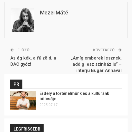
Mezei Máté
ELŐZŐ
KÖVETKEZŐ
Az ég kék, a fű zöld, a
„Amíg emberek lesznek,
DAC győz!
addig lesz színház is” –
interjú Bugár Annával
PR
Erdély a történelmünk és a kultúránk
bölcsője
2025.07.17.
LEGFRISSEBB