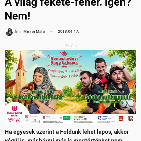
A világ fekete-fehér. Igen?
Nem!
2018.04.17.
Írta:
Mezei Máté
Reklám
Ha egyesek szerint a Földünk lehet lapos, akkor
végül is, már bármi más is megtörténhet nem