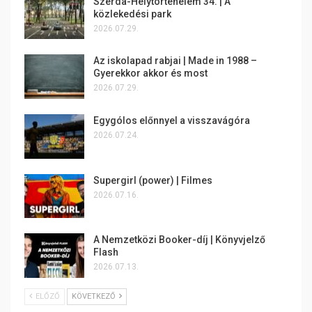
Szerda-Helytörténelem 34. | A
közlekedési park
2026.07.29.
Az iskolapad rabjai | Made in 1988 –
Gyerekkor akkor és most
2026.07.29.
Egygólos előnnyel a visszavágóra
2026.07.24.
Supergirl (power) | Filmes
2026.07.16.
A Nemzetközi Booker-díj | Könyvjelző
Flash
2026.07.13.
ELŐZŐ
KÖVETKEZŐ