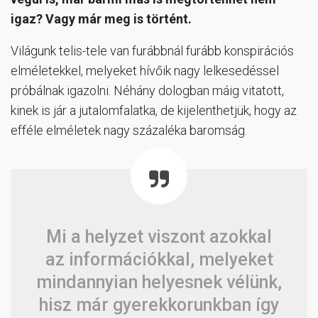
igaz? Vagy már meg is történt.
Világunk telis-tele van furábbnál furább konspirációs
elméletekkel, melyeket hívőik nagy lelkesedéssel
próbálnak igazolni. Néhány dologban máig vitatott,
kinek is jár a jutalomfalatka, de kijelenthetjük, hogy az
efféle elméletek nagy százaléka baromság.
Mi a helyzet viszont azokkal
az információkkal, melyeket
mindannyian helyesnek vélünk,
hisz már gyerekkorunkban így