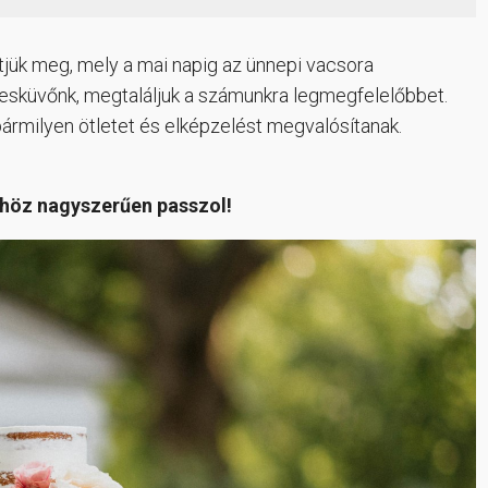
tjük meg, mely a mai napig az ünnepi vacsora
z esküvőnk, megtaláljuk a számunkra legmegfelelőbbet.
ármilyen ötletet és elképzelést megvalósítanak.
vőhöz nagyszerűen passzol!