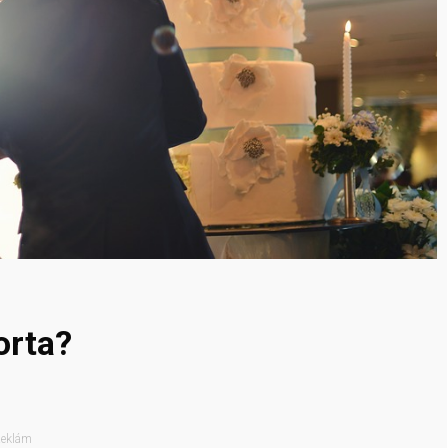
orta?
eklám