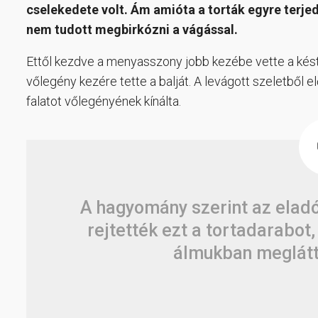
cselekedete volt. Ám amióta a torták egyre terj
nem tudott megbirkózni a vágással.
Ettől kezdve a menyasszony jobb kezébe vette a kést
vőlegény kezére tette a balját. A levágott szeletből 
falatot vőlegényének kínálta.
A hagyomány szerint az eladó
rejtették ezt a tortadarabot
álmukban meglátt