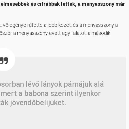
edelmesebbek és cifrábbak lettek, a menyasszony már
, vőlegénye rátette a jobb kezét, és a menyasszony a
először a menyasszony evett egy falatot, a második
sorban lévő lányok párnájuk alá
, mert a babona szerint ilyenkor
ák jövendőbelijüket.