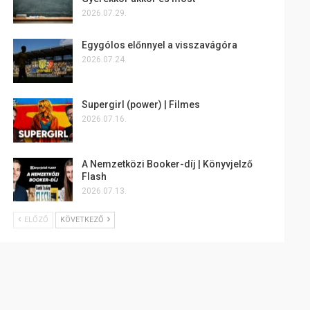
2026.07.29.
Egygólos előnnyel a visszavágóra
2026.07.24.
Supergirl (power) | Filmes
2026.07.16.
A Nemzetközi Booker-díj | Könyvjelző
Flash
2026.07.13.
ELŐZŐ
KÖVETKEZŐ