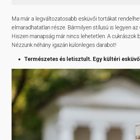
Ma már a legváltozatosabb esküvői tortákat rendelhe
elmaradhatatlan része. Bármilyen stílusú is legyen a
Hiszen manapság már nincs lehetetlen. A cukrászok b
Nézzünk néhány igazán különleges darabot!
Természetes és letisztult. Egy kültéri eskü