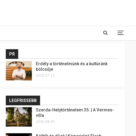
PR
Erdély a történelmünk és a kultúránk
bölcsője
2025.07.17.
LEGFRISSEBB
Szerda-Helytörténelem 35. | A Vermes-
villa
2026.08.05.
Költők és díjak | Könyvjelző Flash