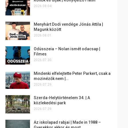
2026.08.04.
Menyhárt Dodi vendége Jónás Attila |
Magunk között
2026.08.01.
Odüsszeia – Nolan ismét odacsap |
Filmes
2026.07.30.
Mindenki elfelejtette Peter Parkert, csak a
mozinézők nem |…
2026.07.29.
Szerda-Helytörténelem 34. | A
közlekedési park
2026.07.29.
Az iskolapad rabjai | Made in 1988 –
Gyerekkor akkor és most