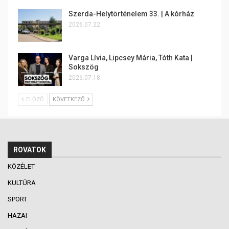
Szerda-Helytörténelem 33. | A kórház
2026.07.22.
Varga Lívia, Lipcsey Mária, Tóth Kata |
Sokszög
2026.07.18.
ELŐZŐ
KÖVETKEZŐ
ROVATOK
KÖZÉLET
KULTÚRA
SPORT
HAZAI