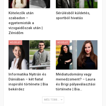
Kötelezők után
Sérülésből küldetés,
szabadon –
sportból hivatás
egyetemisták a
vizsgaidőszak után |
Zénidőm
KÖZÉLET
KÖZÉLET
Informatika Nyitrán és
Médiatudomány vagy
Dániában – két fiatal
menedzsment? – Laura
inspiráló története | Bia
és Brigi pályaválasztási
bekérdez
története | Bia…
MÉG TÖBB...