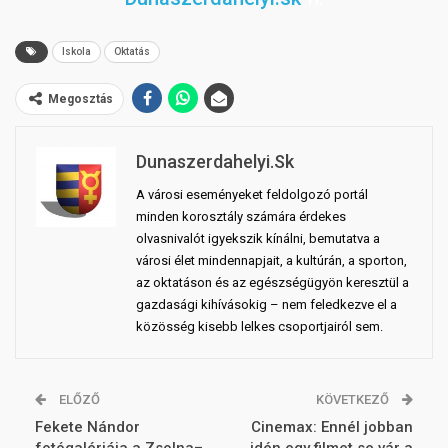
Iskola
Oktatás
Megosztás
Dunaszerdahelyi.sk
A városi eseményeket feldolgozó portál
minden korosztály számára érdekes
olvasnivalót igyekszik kínálni, bemutatva a
városi élet mindennapjait, a kultúrán, a sporton,
az oktatáson és az egészségügyön keresztül a
gazdasági kihívásokig – nem feledkezve el a
közösség kisebb lelkes csoportjairól sem.
ELŐZŐ
KÖVETKEZŐ
Fekete Nándor
Cinemax: Ennél jobban