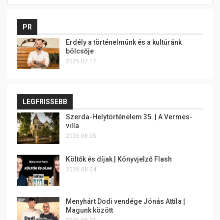
PR
Erdély a történelmünk és a kultúránk
bölcsője
2025.07.17.
LEGFRISSEBB
Szerda-Helytörténelem 35. | A Vermes-
villa
2026.08.05.
Költők és díjak | Könyvjelző Flash
2026.08.04.
Menyhárt Dodi vendége Jónás Attila |
Magunk között