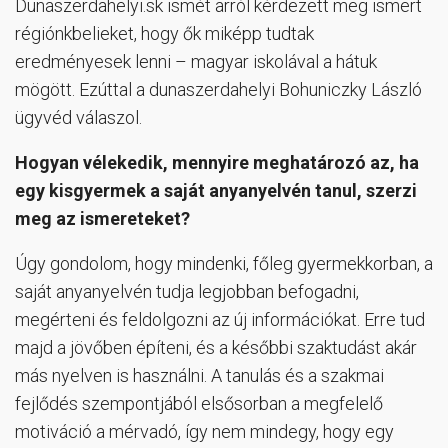
Dunaszerdahelyi.sk ismét arról kérdezett meg ismert
régiónkbelieket, hogy ők miképp tudtak
eredményesek lenni – magyar iskolával a hátuk
mögött. Ezúttal a dunaszerdahelyi Bohuniczky László
ügyvéd válaszol.
Hogyan vélekedik, mennyire meghatározó az, ha
egy kisgyermek a saját anyanyelvén tanul, szerzi
meg az ismereteket?
Úgy gondolom, hogy mindenki, főleg gyermekkorban, a
saját anyanyelvén tudja legjobban befogadni,
megérteni és feldolgozni az új információkat. Erre tud
majd a jövőben építeni, és a későbbi szaktudást akár
más nyelven is használni. A tanulás és a szakmai
fejlődés szempontjából elsősorban a megfelelő
motiváció a mérvadó, így nem mindegy, hogy egy