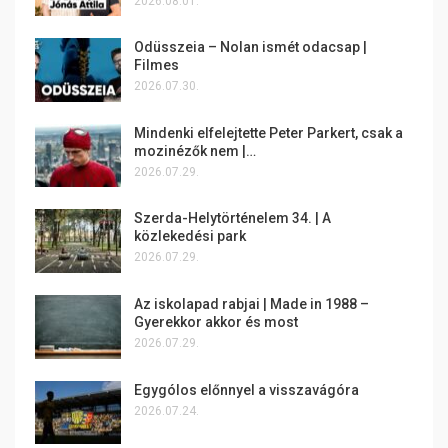
2026.08.01.
Odüsszeia – Nolan ismét odacsap |
Filmes
2026.07.30.
Mindenki elfelejtette Peter Parkert, csak a
mozinézők nem |…
2026.07.29.
Szerda-Helytörténelem 34. | A
közlekedési park
2026.07.29.
Az iskolapad rabjai | Made in 1988 –
Gyerekkor akkor és most
2026.07.29.
Egygólos előnnyel a visszavágóra
2026.07.24.