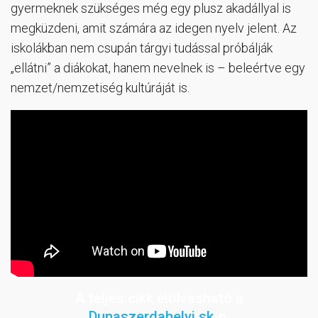
gyermeknek szükséges még egy plusz akadállyal is
megküzdeni, amit számára az idegen nyelv jelent. Az
iskolákban nem csupán tárgyi tudással próbálják
„ellátni” a diákokat, hanem nevelnek is – beleértve egy
nemzet/nemzetiség kultúráját is.
A teljes cikk elolvasható a
Dunaszerdahelyi.sk
-n.