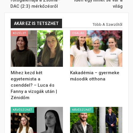
fotógalériája a Zsolna–
idén egy filmet se vár a
DAC (2:3) mérkőzésről
világ
AKÁR EZ IS TETSZHET
Több A Szerzőtől
KÖZÉLET
CSALÁD
Mihez kezd két
Kakadémia – gyermeke
egyetemista a
második otthona
csenddel? – Luca és
Fanny a vizsgák után |
Zénidőm
KÁVÉSZÜNET
KÁVÉSZÜNET