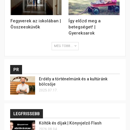
Fegyverek az iskolában |
Így előzd meg a
Összeesküvők
betegséget! |
Gyereksarok
MÉG TÖBB...
PR
Erdély a történelmünk és a kultúránk
bölcsője
2025.07.17.
LEGFRISSEBB
Költők és díjak | Könyvjelző Flash
2026.08.04.