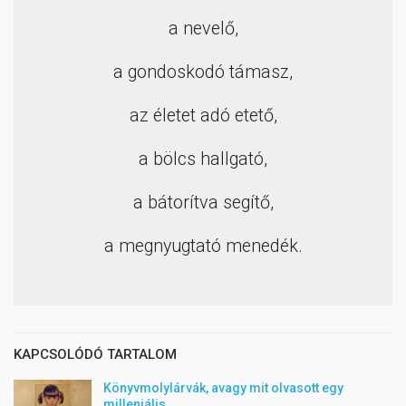
a nevelő,
a gondoskodó támasz,
az életet adó etető,
a bölcs hallgató,
a bátorítva segítő,
a megnyugtató menedék.
KAPCSOLÓDÓ TARTALOM
Könyvmolylárvák, avagy mit olvasott egy
milleniális…