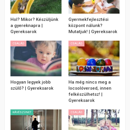
Hol? Mikor? Készüljünk
Gyermekfejlesztési
a gyereknapra |
központ nálunk?
Gyereksarok
Mutatjuk! | Gyereksarok
CSALÁD
CSALÁD
Hogyan legyek jobb
Ha még nincs meg a
szülő? | Gyereksarok
locsolóversed, innen
felkészülhetsz! |
Gyereksarok
KÁVÉSZÜNET
CSALÁD