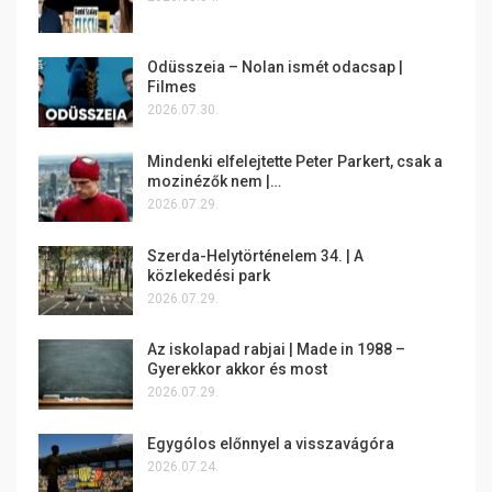
Odüsszeia – Nolan ismét odacsap |
Filmes
2026.07.30.
Mindenki elfelejtette Peter Parkert, csak a
mozinézők nem |…
2026.07.29.
Szerda-Helytörténelem 34. | A
közlekedési park
2026.07.29.
Az iskolapad rabjai | Made in 1988 –
Gyerekkor akkor és most
2026.07.29.
Egygólos előnnyel a visszavágóra
2026.07.24.