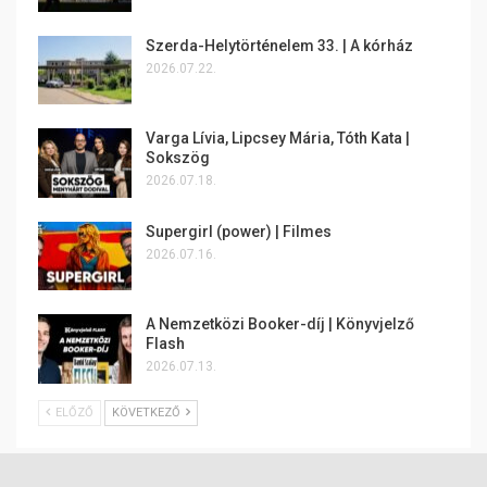
Szerda-Helytörténelem 33. | A kórház
2026.07.22.
Varga Lívia, Lipcsey Mária, Tóth Kata |
Sokszög
2026.07.18.
Supergirl (power) | Filmes
2026.07.16.
A Nemzetközi Booker-díj | Könyvjelző
Flash
2026.07.13.
ELŐZŐ
KÖVETKEZŐ