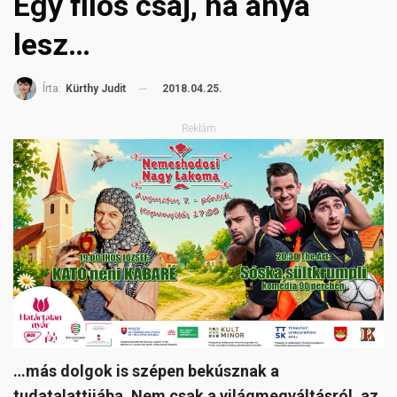
Egy filós csaj, ha anya
lesz…
2018.04.25.
Írta:
Kürthy Judit
Reklám
…más dolgok is szépen bekúsznak a
tudatalattijába.
Nem csak a világmegváltásról, az