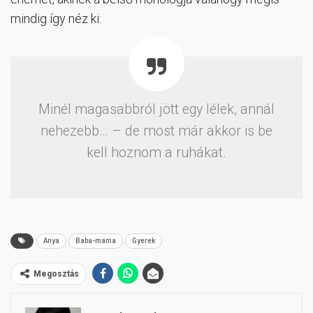
mindig így néz ki:
Minél magasabbról jött egy lélek, annál
nehezebb… – de most már akkor is be
kell hoznom a ruhákat.
Anya
Baba-mama
Gyerek
Megosztás