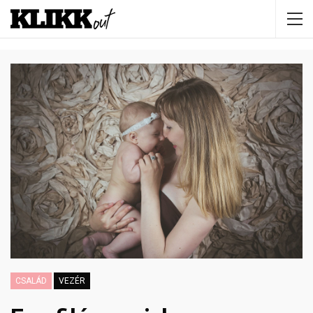
CSALÁD
VEZÉR