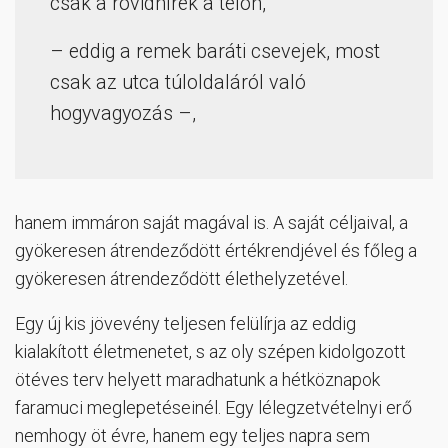
csak a rövidhírek a telón,
– eddig a remek baráti csevejek, most
csak az utca túloldaláról való
hogyvagyozás –,
hanem immáron saját magával is. A saját céljaival, a
gyökeresen átrendeződött értékrendjével és főleg a
gyökeresen átrendeződött élethelyzetével.
Egy új kis jövevény teljesen felülírja az eddig
kialakított életmenetet, s az oly szépen kidolgozott
ötéves terv helyett maradhatunk a hétköznapok
faramuci meglepetéseinél. Egy lélegzetvételnyi erő
nemhogy öt évre, hanem egy teljes napra sem