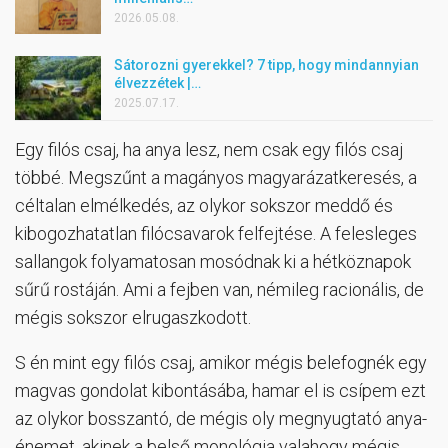
2026.05.08.
Sátorozni gyerekkel? 7 tipp, hogy mindannyian
élvezzétek |…
2025.07.17.
Egy filós csaj, ha anya lesz, nem csak egy filós csaj
többé. Megszűnt a magányos magyarázatkeresés, a
céltalan elmélkedés, az olykor sokszor meddő és
kibogozhatatlan filócsavarok felfejtése. A felesleges
sallangok folyamatosan mosódnak ki a hétköznapok
sűrű rostáján. Ami a fejben van, némileg racionális, de
mégis sokszor elrugaszkodott.
S én mint egy filós csaj, amikor mégis belefognék egy
magvas gondolat kibontásába, hamar el is csípem ezt
az olykor bosszantó, de mégis oly megnyugtató anya-
énemet, akinek a belső monológja valahogy mégis