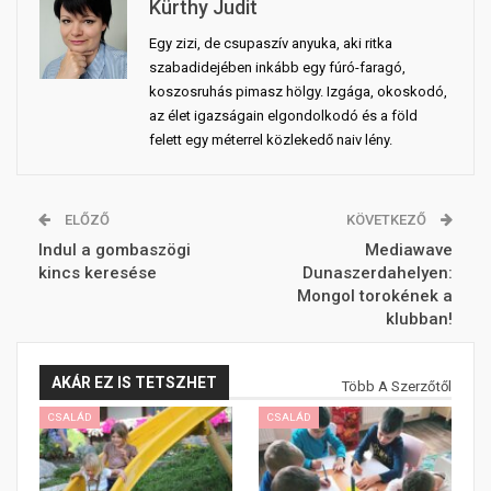
Kürthy Judit
Egy zizi, de csupaszív anyuka, aki ritka
szabadidejében inkább egy fúró-faragó,
koszosruhás pimasz hölgy. Izgága, okoskodó,
az élet igazságain elgondolkodó és a föld
felett egy méterrel közlekedő naiv lény.
ELŐZŐ
KÖVETKEZŐ
Indul a gombaszögi
Mediawave
kincs keresése
Dunaszerdahelyen:
Mongol torokének a
klubban!
AKÁR EZ IS TETSZHET
Több A Szerzőtől
CSALÁD
CSALÁD