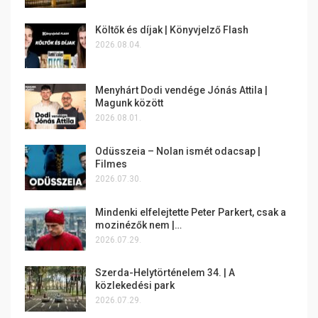
Költők és díjak | Könyvjelző Flash
2026.08.04.
Menyhárt Dodi vendége Jónás Attila |
Magunk között
2026.08.01.
Odüsszeia – Nolan ismét odacsap |
Filmes
2026.07.30.
Mindenki elfelejtette Peter Parkert, csak a
mozinézők nem |…
2026.07.29.
Szerda-Helytörténelem 34. | A
közlekedési park
2026.07.29.