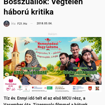
Bosszúállók: Végtelen
háború kritika
2018.05.04.
Írta:
F21.hu
Reklám
Tíz év. Ennyi idő telt el az első MCU rész, a
Vasember óta. Tizennyolc filmmel a hátunk