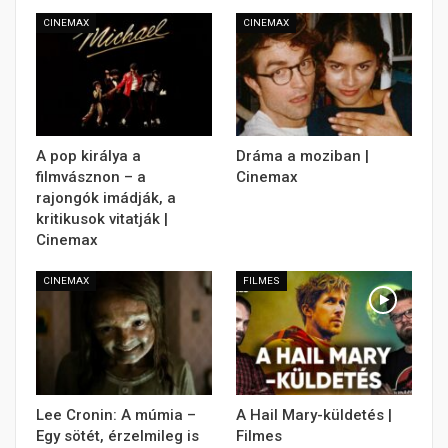
CINEMAX
CINEMAX
A pop királya a
Dráma a moziban |
filmvásznon – a
Cinemax
rajongók imádják, a
kritikusok vitatják |
Cinemax
CINEMAX
FILMES
Lee Cronin: A múmia –
A Hail Mary-küldetés |
Egy sötét, érzelmileg is
Filmes