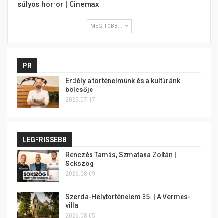
súlyos horror | Cinemax
MÉG TÖBB...
PR
Erdély a történelmünk és a kultúránk
bölcsője
2025.07.17.
LEGFRISSEBB
Renczés Tamás, Szmatana Zoltán |
Sokszög
2026.08.09.
Szerda-Helytörténelem 35. | A Vermes-
villa
2026.08.05.