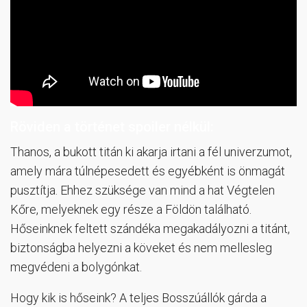
Röviden a történet spoiler nélkül:
Thanos, a bukott titán ki akarja irtani a fél univerzumot,
amely mára túlnépesedett és egyébként is önmagát
pusztítja. Ehhez szüksége van mind a hat Végtelen
Kőre, melyeknek egy része a Földön található.
Hőseinknek feltett szándéka megakadályozni a titánt,
biztonságba helyezni a köveket és nem mellesleg
megvédeni a bolygónkat.
Hogy kik is hőseink? A teljes Bosszúállók gárda a