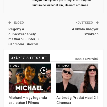
kultúra nélkül lehet élni, de nem érdemes.
ELŐZŐ
KÖVETKEZŐ
Regény a
A kiváló magyar
dunaszerdahelyi
szinkron
maffiáról – interjú
Szomolai Tiborral
AKÁR EZ IS TETSZHET
Több A Szerzőtől
FILMES
CINEMAX
Michael – egy legenda
Az ördög Pradát visel 2 |
születése | Filmes
Cinemax