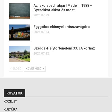
Az iskolapad rabjai | Made in 1988 –
Gyerekkor akkor és most
2026.07.29.
Egygólos előnnyel a visszavágóra
2026.07.24.
Szerda-Helytörténelem 33. | A kórház
2026.07.22.
ELŐZŐ
KÖVETKEZŐ
ROVATOK
KÖZÉLET
KULTÚRA