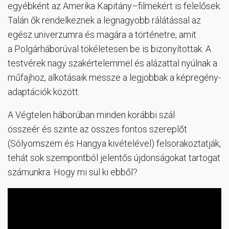
egyébként az Amerika Kapitány–filmekért is felelősek.
Talán ők rendelkeznek a legnagyobb rálátással az
egész univerzumra és magára a történetre, amit
a Polgárháborúval tökéletesen be is bizonyítottak. A
testvérek nagy szakértelemmel és alázattal nyúlnak a
műfajhoz, alkotásaik messze a legjobbak a képregény-
adaptációk között.
A Végtelen háborúban minden korábbi szál
összeér és szinte az összes fontos szereplőt
(Sólyomszem és Hangya kivételével) felsorakoztatják,
tehát sok szempontból jelentős újdonságokat tartogat
számunkra. Hogy mi sül ki ebből?