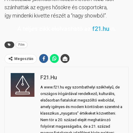
szánhattak az egyes hősökre és csoportokra,
így mindenki kivette részét a “nagy showból”.
A teljes cikk elolvasható az
f21.hu
-n.
Film
Megosztás
F21.hu
A www.f21.hu egy szombathelyi székhelyű, de
országos írógárdával rendelkező, kulturális,
elsősorban fiatalokat megszólító weboldal,
amely igényes és modern köntösben szeretné a
klasszikus „nyugatos” értékeket közvetíteni.
Nem tör a 20. század elejét meghatározó
folyóirat magasságaiba, de a 21. század
magyar fiataljainak jelzőfényt kíván nyújtani: