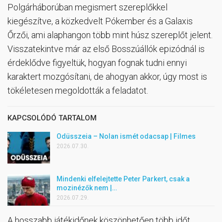
Polgárháborúban megismert szereplőkkel
kiegészítve, a közkedvelt Pókember és a Galaxis
Őrzői, ami alaphangon több mint húsz szereplőt jelent.
Visszatekintve már az első Bosszúállók epizódnál is
érdeklődve figyeltük, hogyan fognak tudni ennyi
karaktert mozgósítani, de ahogyan akkor, úgy most is
tökéletesen megoldották a feladatot.
KAPCSOLÓDÓ TARTALOM
Odüsszeia – Nolan ismét odacsap | Filmes
2026.07.30.
Mindenki elfelejtette Peter Parkert, csak a
mozinézők nem |…
2026.07.29.
A hosszabb játékidőnek köszönhetően több időt