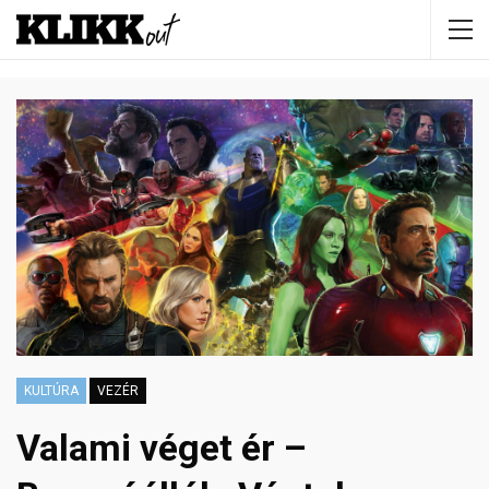
KULTÚRA
VEZÉR
Valami véget ér –