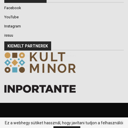
Facebook
YouTube
Instagram
issuu
KIEMELT PARTNEREK
Ez a webhegy sütiket hassznál, hogy javítani tudjon a felhasználói
© 2016-2026 - Klikk P.T. - Minden jog fenntartva.