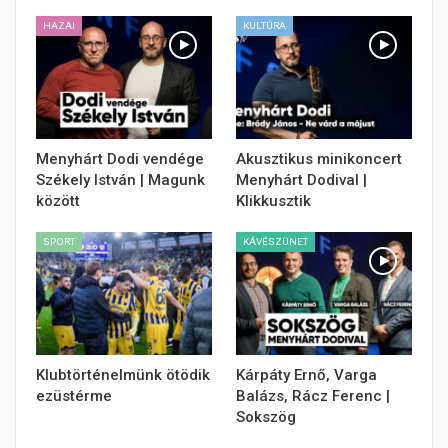
HAZAI
KULTÚRA
Menyhárt Dodi vendége
Akusztikus minikoncert
Székely István | Magunk
Menyhárt Dodival |
között
Klikkusztik
SPORT
KÁVÉSZÜNET
Klubtörténelmünk ötödik
Kárpáty Ernő, Varga
ezüstérme
Balázs, Rácz Ferenc |
Sokszög