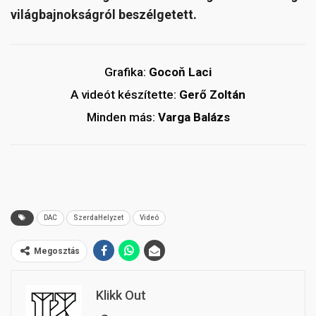
világbajnokságról beszélgetett.
Grafika:
Gocoň Laci
A videót készítette:
Gerő Zoltán
Minden más:
Varga Balázs
DAC
SzerdaHelyzet
Videó
Megosztás
Klikk Out