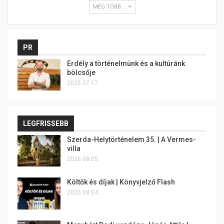
MÉG TÖBB...
PR
Erdély a történelmünk és a kultúránk
bölcsője
2025.07.17.
LEGFRISSEBB
Szerda-Helytörténelem 35. | A Vermes-
villa
2026.08.05.
Költők és díjak | Könyvjelző Flash
2026.08.04.