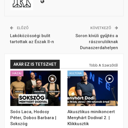
ELŐZŐ
KÖVETKEZŐ
Lakóközösségi bulit
Soron kívüli gyűjtés a
tartottak az Észak II-n
rászorulóknak
Dunaszerdahelyen
AKÁR EZ IS TETSZHET
Több A Szerzőtől
HAZAI
KULTÚRA
Soós Laca, Hodosy
Akusztikus minikoncert
Péter, Dobos Barbara |
Menyhárt Dodival 2. |
Sokszög
Klikkusztik