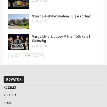
2026.07.24.
Szerda-Helytörténelem 33. | A kórház
2026.07.22.
Varga Lívia, Lipcsey Mária, Tóth Kata |
Sokszög
2026.07.18.
ELŐZŐ
KÖVETKEZŐ
ROVATOK
KÖZÉLET
KULTÚRA
SPORT