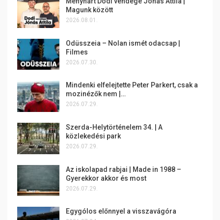
Menyhárt Dodi vendége Jónás Attila |
Magunk között
2026.08.01.
Odüsszeia – Nolan ismét odacsap |
Filmes
2026.07.30.
Mindenki elfelejtette Peter Parkert, csak a
mozinézők nem |…
2026.07.29.
Szerda-Helytörténelem 34. | A
közlekedési park
2026.07.29.
Az iskolapad rabjai | Made in 1988 –
Gyerekkor akkor és most
2026.07.29.
Egygólos előnnyel a visszavágóra