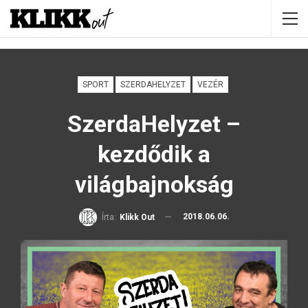
SPORT
SZERDAHELYZET
VEZÉR
SzerdaHelyzet –
kezdődik a
világbajnokság
2018.06.06.
Írta:
Klikk Out