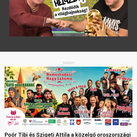
Reklám
Poór Tibi és Szigeti Attila a közelgő oroszországi