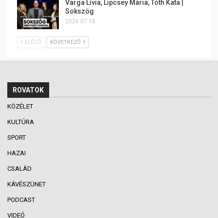
Varga Lívia, Lipcsey Mária, Tóth Kata |
Sokszög
2026.07.18.
ELŐZŐ
KÖVETKEZŐ
ROVATOK
KÖZÉLET
KULTÚRA
SPORT
HAZAI
CSALÁD
KÁVÉSZÜNET
PODCAST
VIDEÓ