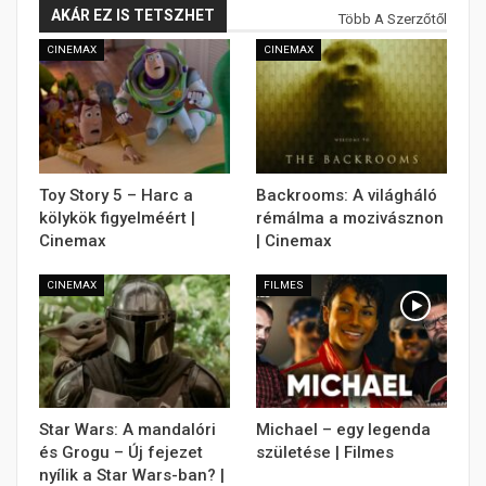
AKÁR EZ IS TETSZHET
Több A Szerzőtől
CINEMAX
CINEMAX
Toy Story 5 – Harc a
Backrooms: A világháló
kölykök figyelméért |
rémálma a mozivásznon
Cinemax
| Cinemax
CINEMAX
FILMES
Star Wars: A mandalóri
Michael – egy legenda
és Grogu – Új fejezet
születése | Filmes
nyílik a Star Wars-ban? |