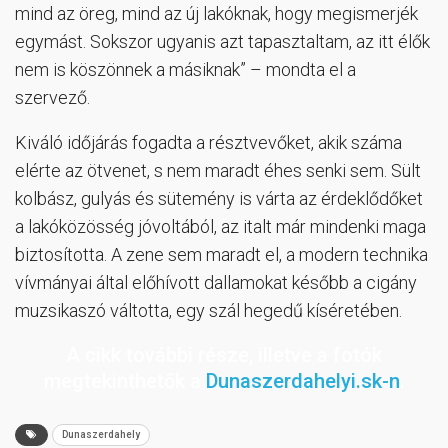
mind az öreg, mind az új lakóknak, hogy megismerjék
egymást. Sokszor ugyanis azt tapasztaltam, az itt élők
nem is köszönnek a másiknak” – mondta el a
szervező.
Kiváló időjárás fogadta a résztvevőket, akik száma
elérte az ötvenet, s nem maradt éhes senki sem. Sült
kolbász, gulyás és sütemény is várta az érdeklődőket
a lakóközösség jóvoltából, az italt már mindenki maga
biztosította. A zene sem maradt el, a modern technika
vívmányai által előhívott dallamokat később a cigány
muzsikaszó váltotta, egy szál hegedű kíséretében.
A cikk további része, illetve a fotók
megtekinthetők a
Dunaszerdahelyi.sk-n
.
Dunaszerdahely