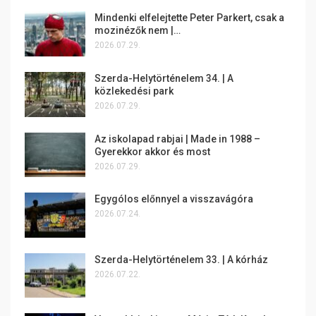
Mindenki elfelejtette Peter Parkert, csak a
mozinézők nem |…
2026.07.29.
Szerda-Helytörténelem 34. | A
közlekedési park
2026.07.29.
Az iskolapad rabjai | Made in 1988 –
Gyerekkor akkor és most
2026.07.29.
Egygólos előnnyel a visszavágóra
2026.07.24.
Szerda-Helytörténelem 33. | A kórház
2026.07.22.