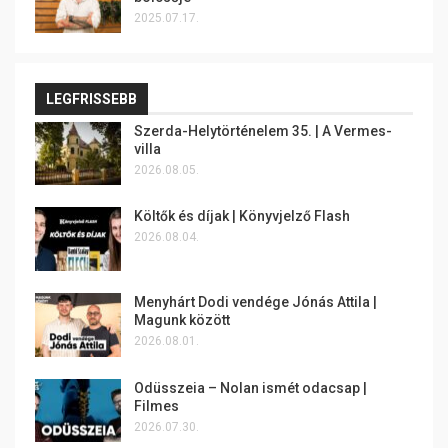
2025.07.17.
LEGFRISSEBB
Szerda-Helytörténelem 35. | A Vermes-
villa
2026.08.05.
Költők és díjak | Könyvjelző Flash
2026.08.04.
Menyhárt Dodi vendége Jónás Attila |
Magunk között
2026.08.01.
Odüsszeia – Nolan ismét odacsap |
Filmes
2026.07.30.