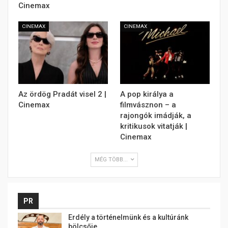
Cinemax
CINEMAX
CINEMAX
Az ördög Pradát visel 2 |
A pop királya a
Cinemax
filmvásznon – a
rajongók imádják, a
kritikusok vitatják |
Cinemax
MÉG TÖBB...
PR
Erdély a történelmünk és a kultúránk
bölcsője