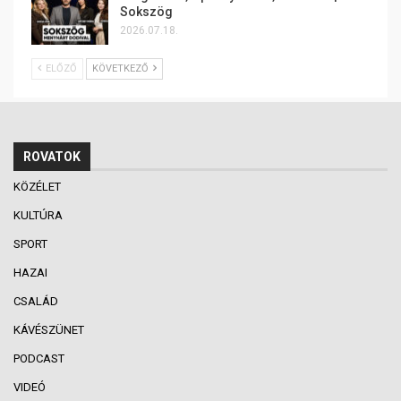
Sokszög
2026.07.18.
ELŐZŐ
KÖVETKEZŐ
ROVATOK
KÖZÉLET
KULTÚRA
SPORT
HAZAI
CSALÁD
KÁVÉSZÜNET
PODCAST
VIDEÓ