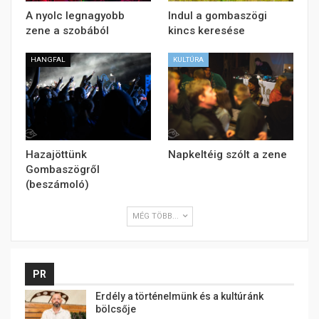
A nyolc legnagyobb
Indul a gombaszögi
zene a szobából
kincs keresése
HANGFAL
KULTÚRA
Hazajöttünk
Napkeltéig szólt a zene
Gombaszögről
(beszámoló)
MÉG TÖBB...
PR
Erdély a történelmünk és a kultúránk
bölcsője