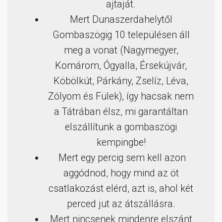
ajtaját.
Mert Dunaszerdahelytől
Gombaszögig 10 településen áll
meg a vonat (Nagymegyer,
Komárom, Ógyalla, Érsekújvár,
Köbölkút, Párkány, Zselíz, Léva,
Zólyom és Fülek), így hacsak nem
a Tátrában élsz, mi garantáltan
elszállítunk a gombaszögi
kempingbe!
Mert egy percig sem kell azon
aggódnod, hogy mind az öt
csatlakozást elérd, azt is, ahol két
perced jut az átszállásra.
Mert nincsenek mindenre elszánt