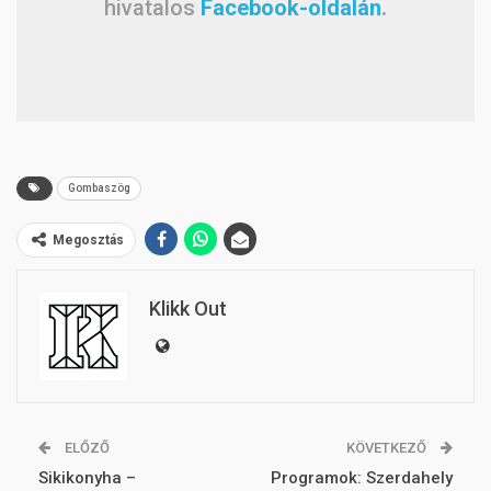
hivatalos
Facebook-oldalán
.
Gombaszög
Megosztás
Klikk Out
ELŐZŐ
KÖVETKEZŐ
Sikikonyha –
Programok: Szerdahely