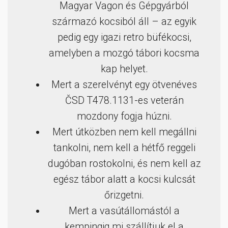
Magyar Vagon és Gépgyárból
származó kocsiból áll – az egyik
pedig egy igazi retro büfékocsi,
amelyben a mozgó tábori kocsma
kap helyet.
Mert a szerelvényt egy ötvenéves
ČSD T478.1131-es veterán
mozdony fogja húzni.
Mert útközben nem kell megállni
tankolni, nem kell a hétfő reggeli
dugóban rostokolni, és nem kell az
egész tábor alatt a kocsi kulcsát
őrizgetni.
Mert a vasútállomástól a
kempingig mi szállítjuk el a