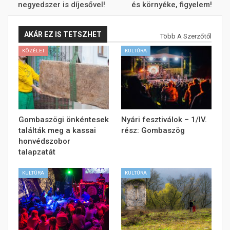
negyedszer is díjesővel!
és környéke, figyelem!
AKÁR EZ IS TETSZHET
Több A Szerzőtől
KÖZÉLET
KULTÚRA
Gombaszögi önkéntesek
Nyári fesztiválok – 1/IV.
találták meg a kassai
rész: Gombaszög
honvédszobor
talapzatát
KULTÚRA
KULTÚRA