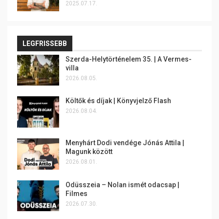
2025.07.17.
LEGFRISSEBB
Szerda-Helytörténelem 35. | A Vermes-
villa
2026.08.05.
Költők és díjak | Könyvjelző Flash
2026.08.04.
Menyhárt Dodi vendége Jónás Attila |
Magunk között
2026.08.01.
Odüsszeia – Nolan ismét odacsap |
Filmes
2026.07.30.