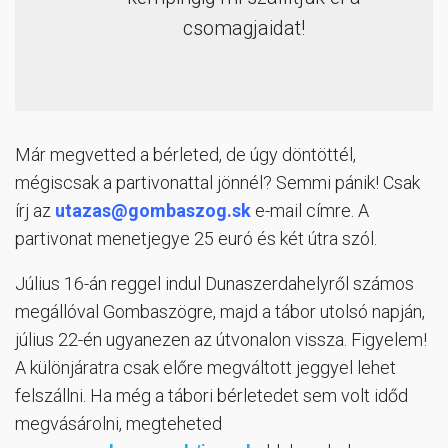
csomagjaidat!
Már megvetted a bérleted, de úgy döntöttél,
mégiscsak a partivonattal jönnél? Semmi pánik! Csak
írj az
utazas@gombaszog.sk
e-mail címre. A
partivonat menetjegye 25 euró és két útra szól.
Július 16-án reggel indul Dunaszerdahelyről számos
megállóval Gombaszögre, majd a tábor utolsó napján,
július 22-én ugyanezen az útvonalon vissza. Figyelem!
A különjáratra csak előre megváltott jeggyel lehet
felszállni. Ha még a tábori bérletedet sem volt időd
megvásárolni, megteheted