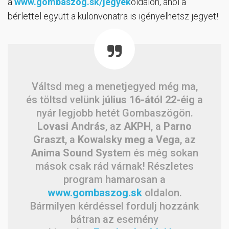
a
www.gombaszog.sk/jegyek
oldalon, ahol a
bérlettel együtt a különvonatra is igényelhetsz jegyet!
Váltsd meg a menetjegyed még ma,
és töltsd velünk
július 16-ától 22-éig
a
nyár legjobb hetét Gombaszögön.
Lovasi András
, az
AKPH
, a
Parno
Graszt
, a
Kowalsky meg a Vega
, az
Anima Sound System
és még sokan
mások csak rád várnak! Részletes
program hamarosan a
www.gombaszog.sk
oldalon.
Bármilyen kérdéssel fordulj hozzánk
bátran az esemény