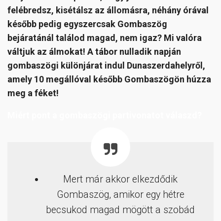
felébredsz, kisétálsz az állomásra, néhány órával
később pedig egyszercsak Gombaszög
bejáratánál találod magad, nem igaz? Mi valóra
váltjuk az álmokat! A tábor nulladik napján
gombaszögi különjárat indul Dunaszerdahelyről,
amely 10 megállóval később Gombaszögön húzza
meg a féket!
Miért pont a gombaszögi partivonatot válaszd?
Mert már akkor elkezdődik
Gombaszög, amikor egy hétre
becsukod magad mögött a szobád