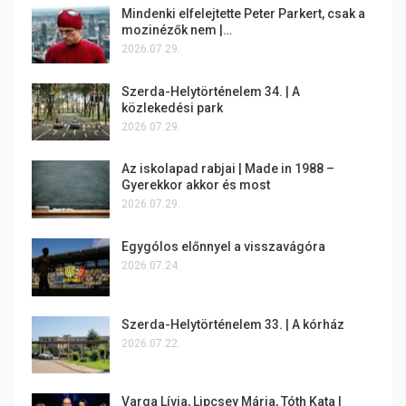
Mindenki elfelejtette Peter Parkert, csak a
mozinézők nem |…
2026.07.29.
Szerda-Helytörténelem 34. | A
közlekedési park
2026.07.29.
Az iskolapad rabjai | Made in 1988 –
Gyerekkor akkor és most
2026.07.29.
Egygólos előnnyel a visszavágóra
2026.07.24.
Szerda-Helytörténelem 33. | A kórház
2026.07.22.
Varga Lívia, Lipcsey Mária, Tóth Kata |