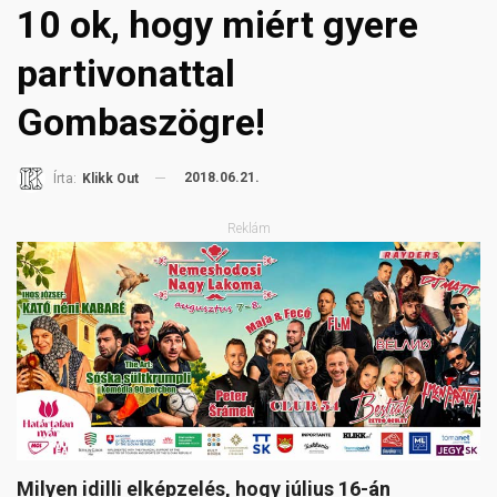
10 ok, hogy miért gyere
partivonattal
Gombaszögre!
2018.06.21.
Írta:
Klikk Out
Reklám
Milyen idilli elképzelés, hogy július 16-án