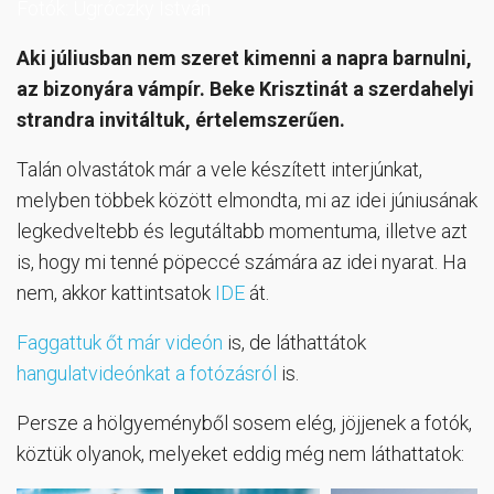
Fotók: Ugróczky István
Aki júliusban nem szeret kimenni a napra barnulni,
az bizonyára vámpír. Beke Krisztinát a szerdahelyi
strandra invitáltuk, értelemszerűen.
Talán olvastátok már a vele készített interjúnkat,
melyben többek között elmondta, mi az idei júniusának
legkedveltebb és legutáltabb momentuma, illetve azt
is, hogy mi tenné pöpeccé számára az idei nyarat. Ha
nem, akkor kattintsatok
IDE
át.
Faggattuk őt már videón
is, de láthattátok
hangulatvideónkat a fotózásról
is.
Persze a hölgyeményből sosem elég, jöjjenek a fotók,
köztük olyanok, melyeket eddig még nem láthattatok: