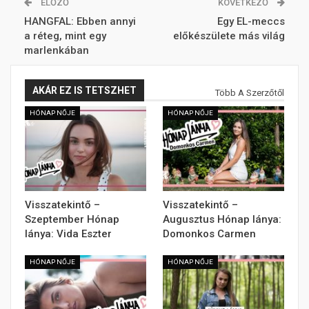
ELŐZŐ
KÖVETKEZŐ
HANGFAL: Ebben annyi
Egy EL-meccs
a réteg, mint egy
előkészülete más világ
marlenkában
AKÁR EZ IS TETSZHET
Több A Szerzőtől
HÓNAP NŐJE
HÓNAP NŐJE
Visszatekintő –
Visszatekintő –
Szeptember Hónap
Augusztus Hónap lánya:
lánya: Vida Eszter
Domonkos Carmen
HÓNAP NŐJE
HÓNAP NŐJE