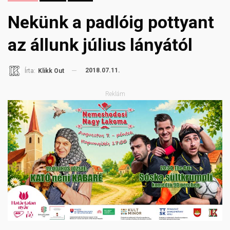
Nekünk a padlóig pottyant
az állunk július lányától
2018.07.11.
Írta:
Klikk Out
Reklám