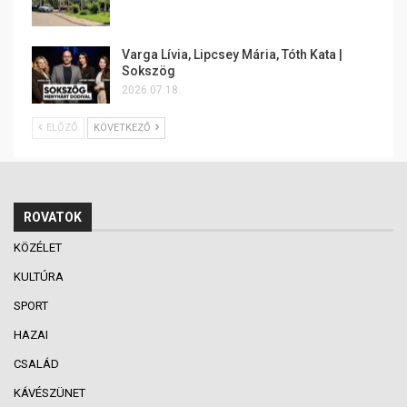
Varga Lívia, Lipcsey Mária, Tóth Kata |
Sokszög
2026.07.18.
ELŐZŐ
KÖVETKEZŐ
ROVATOK
KÖZÉLET
KULTÚRA
SPORT
HAZAI
CSALÁD
KÁVÉSZÜNET