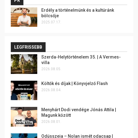
PR
Erdély a történelmünk és a kultúránk
bölcsője
2025.07.17.
LEGFRISSEBB
Szerda-Helytörténelem 35. | A Vermes-
villa
2026.08.05.
Költők és díjak | Könyvjelző Flash
2026.08.04.
Menyhárt Dodi vendége Jónás Attila |
Magunk között
2026.08.01.
Odüsszeia – Nolan ismét odacsap |