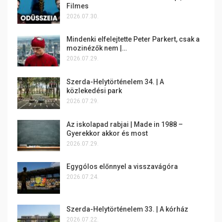
Filmes
2026.07.30.
Mindenki elfelejtette Peter Parkert, csak a
mozinézők nem |…
2026.07.29.
Szerda-Helytörténelem 34. | A
közlekedési park
2026.07.29.
Az iskolapad rabjai | Made in 1988 –
Gyerekkor akkor és most
2026.07.29.
Egygólos előnnyel a visszavágóra
2026.07.24.
Szerda-Helytörténelem 33. | A kórház
2026.07.22.