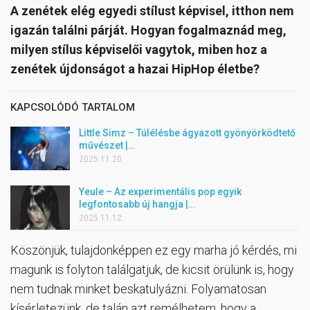
A zenétek elég egyedi stílust képvisel, itthon nem
igazán találni párját. Hogyan fogalmaznád meg,
milyen stílus képviselői vagytok, miben hoz a
zenétek újdonságot a hazai HipHop életbe?
KAPCSOLÓDÓ TARTALOM
Little Simz – Túlélésbe ágyazott gyönyörködtető
művészet |…
2025.11.20.
Yeule – Az experimentális pop egyik
legfontosabb új hangja |…
2025.11.12.
Köszönjük, tulajdonképpen ez egy marha jó kérdés, mi
magunk is folyton találgatjuk, de kicsit örülünk is, hogy
nem tudnak minket beskatulyázni. Folyamatosan
kísérletezünk, de talán azt remélhetem, hogy a