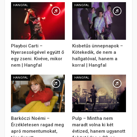
HANGFAL
HANGFAL
Playboi Carti –
Kisbetűs ünnepnapok –
Nyersességével együtt ő
Kötekedik, de nem a
egy zseni. Kivéve, mikor
hallgatóval, hanem a
nem | Hangfal
korral | Hangfal
HANGFAL
HANGFAL
Barkóczi Noémi –
Pulp – Mintha nem
Érzékletesen ragad meg
maradt volna ki két
apró momentumokat,
évtized, hanem ugyanott