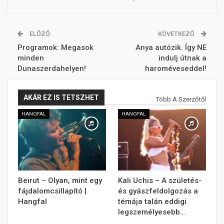
ELŐZŐ
KÖVETKEZŐ
Programok: Megasok
Anya autózik. Így NE
minden
indulj útnak a
Dunaszerdahelyen!
haroméveseddel!
AKÁR EZ IS TETSZHET
Több A Szerzőtől
HANGFAL
HANGFAL
Beirut – Olyan, mint egy
Kali Uchis – A születés-
fájdalomcsillapító |
és gyászfeldolgozás a
Hangfal
témája talán eddigi
legszemélyesebb…