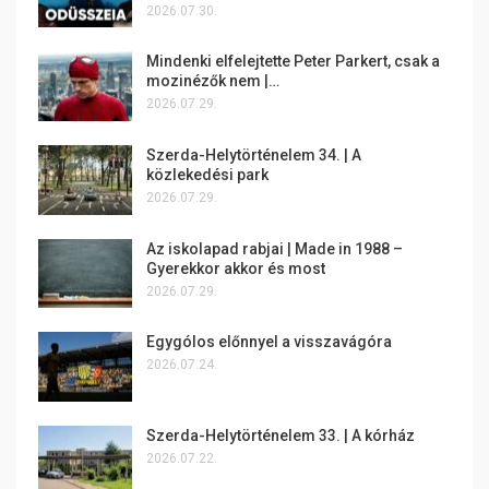
2026.07.30.
Mindenki elfelejtette Peter Parkert, csak a
mozinézők nem |…
2026.07.29.
Szerda-Helytörténelem 34. | A
közlekedési park
2026.07.29.
Az iskolapad rabjai | Made in 1988 –
Gyerekkor akkor és most
2026.07.29.
Egygólos előnnyel a visszavágóra
2026.07.24.
Szerda-Helytörténelem 33. | A kórház
2026.07.22.