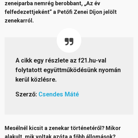
zeneiparba nemrég berobbant, „Az év
felfedezettjeként” a Petőfi Zenei Díjon jelölt
zenekarról.
A cikk egy részlete az f21.hu-val
folytatott együttműködésünk nyomán
kerül közlésre.
Szerző:
Csendes Máté
Mesélnél kicsit a zenekar történetéről? Mikor
alakult, mik voltak azóta a főbb állomások?