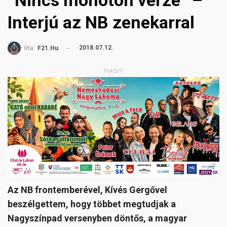
“Nincs monoton verze” –
Interjú az NB zenekarral
2018.07.12.
Írta:
F21.hu
Reklám
Az NB frontemberével, Kívés Gergővel
beszélgettem, hogy többet megtudjak a
Nagyszínpad versenyben döntős, a magyar