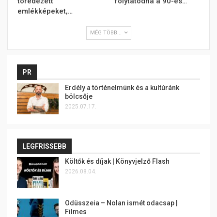
töredezett
folytatódna a 90-es…
emlékképeket,…
MÉG TÖBB...
PR
Erdély a történelmünk és a kultúránk
bölcsője
2025.07.17.
LEGFRISSEBB
Költők és díjak | Könyvjelző Flash
2026.08.04.
Odüsszeia – Nolan ismét odacsap |
Filmes