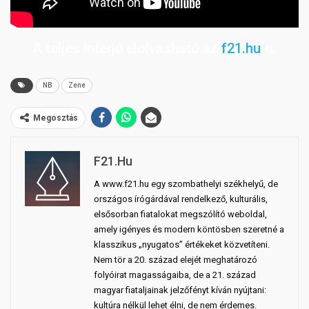
A teljes interjú elolvasható az
f21.hu
-n.
NB
Zene
Megosztás
F21.hu
A www.f21.hu egy szombathelyi székhelyű, de
országos írógárdával rendelkező, kulturális,
elsősorban fiatalokat megszólító weboldal,
amely igényes és modern köntösben szeretné a
klasszikus „nyugatos” értékeket közvetíteni.
Nem tör a 20. század elejét meghatározó
folyóirat magasságaiba, de a 21. század
magyar fiataljainak jelzőfényt kíván nyújtani:
kultúra nélkül lehet élni, de nem érdemes.