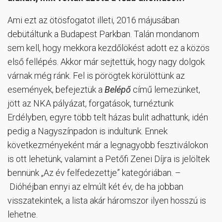
Ami ezt az ötösfogatot illeti, 2016 májusában
debütáltunk a Budapest Parkban. Talán mondanom
sem kell, hogy mekkora kezdőlökést adott ez a közös
első fellépés. Akkor már sejtettük, hogy nagy dolgok
várnak még ránk. Fel is pörögtek körülöttünk az
események, befejeztük a
Belépő
című lemezünket,
jött az NKA pályázat, forgatások, turnéztunk
Erdélyben, egyre több telt házas bulit adhattunk, idén
pedig a Nagyszínpadon is indultunk. Ennek
következményeként már a legnagyobb fesztiválokon
is ott lehetünk, valamint a Petőfi Zenei Díjra is jelöltek
bennünk „Az év felfedezettje” kategóriában. –
Dióhéjban ennyi az elmúlt két év, de ha jobban
visszatekintek, a lista akár háromszor ilyen hosszú is
lehetne.