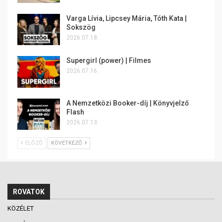
Varga Lívia, Lipcsey Mária, Tóth Kata |
Sokszög
2026.07.18.
Supergirl (power) | Filmes
2026.07.16.
A Nemzetközi Booker-díj | Könyvjelző
Flash
2026.07.13.
ELŐZŐ
KÖVETKEZŐ
ROVATOK
KÖZÉLET