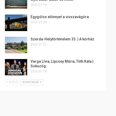
2026.07.29.
Egygólos előnnyel a visszavágóra
2026.07.24.
Szerda-Helytörténelem 33. | A kórház
2026.07.22.
Varga Lívia, Lipcsey Mária, Tóth Kata |
Sokszög
2026.07.18.
ELŐZŐ
KÖVETKEZŐ