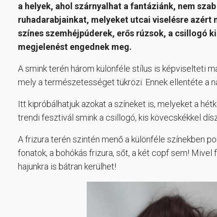
a helyek, ahol szárnyalhat a fantáziánk, nem sza
ruhadarabjainkat, melyeket utcai viselésre azért
színes szemhéjpúderek, erős rúzsok, a csillogó k
megjelenést engednek meg.
A smink terén három különféle stílus is képviselteti m
mely a természetességet tükrözi. Ennek ellentéte a na
Itt kipróbálhatjuk azokat a színeket is, melyeket a h
trendi fesztivál smink a csillogó, kis kövecskékkel dís
A frizura terén szintén menő a különféle színekben 
fonatok, a bohókás frizura, sőt, a két copf sem! Mivel 
hajunkra is bátran kerülhet!