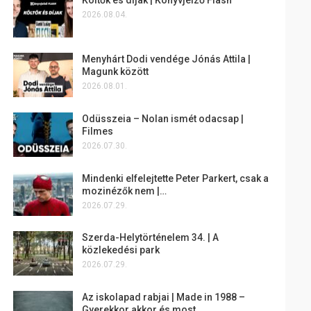
2026.08.04.
Menyhárt Dodi vendége Jónás Attila |
Magunk között
2026.08.01.
Odüsszeia – Nolan ismét odacsap |
Filmes
2026.07.30.
Mindenki elfelejtette Peter Parkert, csak a
mozinézők nem |…
2026.07.29.
Szerda-Helytörténelem 34. | A
közlekedési park
2026.07.29.
Az iskolapad rabjai | Made in 1988 –
Gyerekkor akkor és most