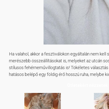
Ha valahol, akkor a fesztiválokon egyáltalán nem kell 
merészebb összeállításokat is, melyeket az utcán
stílusos fehérneművillogtatás is! Tökéletes választás
hatásos belépő egy földig érő hosszú ruha, melybe kic
Ötletekért nézzetek 