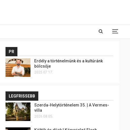
PR
Erdély a történelmünk és a kultúránk
bölcsője
2025.07.17.
LEGFRISSEBB
Szerda-Helytörténelem 35. | A Vermes-
villa
2026.08.05.
Költők és díjak | Könyvjelző Flash