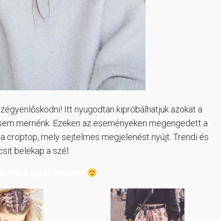
szégyenlősködni! Itt nyugodtan kipróbálhatjuk azokat a
 sosem mernénk. Ezeken az eseményeken megengedett a
 a croptop, mely sejtelmes megjelenést nyújt. Trendi és
sit belekap a szél.
körül a galériánkban!