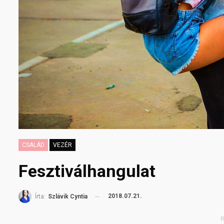
CSALÁD
VEZÉR
Fesztiválhangulat
2018.07.21.
Írta:
Szlávik Cyntia
R