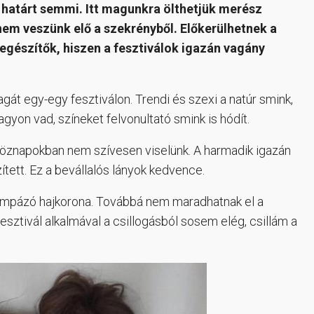
b határt semmi. Itt magunkra ölthetjük merész
 nem veszünk elő a szekrényből. Előkerülhetnek a
iegészítők, hiszen a fesztiválok igazán vagány
agát egy-egy fesztiválon. Trendi és szexi a natúr smink,
gyon vad, színeket felvonultató smink is hódít.
étköznapokban nem szívesen viselünk. A harmadik igazán
zített. Ez a bevállalós lányok kedvence.
pompázó hajkorona. Továbbá nem maradhatnak el a
fesztivál alkalmával a csillogásból sosem elég, csillám a