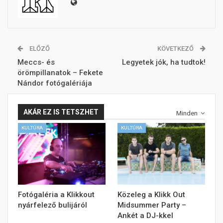
ELŐZŐ
KÖVETKEZŐ
Meccs- és
Legyetek jók, ha tudtok!
örömpillanatok – Fekete
Nándor fotógalériája
AKÁR EZ IS TETSZHET
Minden
KULTÚRA
KULTÚRA
Fotógaléria a Klikkout
Közeleg a Klikk Out
nyárfelező bulijáról
Midsummer Party –
Ankét a DJ-kkel