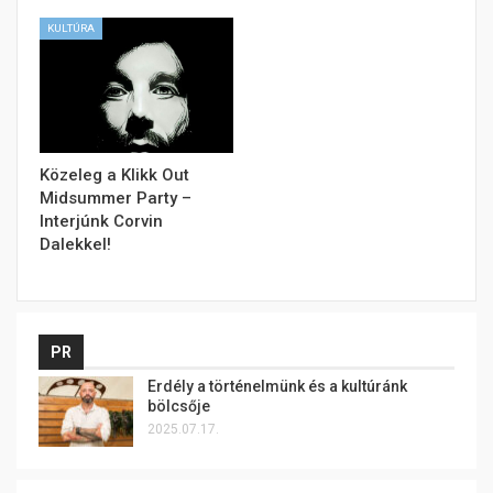
KULTÚRA
Közeleg a Klikk Out
Midsummer Party –
Interjúnk Corvin
Dalekkel!
PR
Erdély a történelmünk és a kultúránk
bölcsője
2025.07.17.