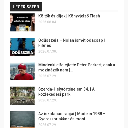
LEGFRISSEBB
Költők és díjak | Könyvjelző Flash
2026.08.04.
Odüsszeia – Nolan ismét odacsap |
Filmes
2026.07.30.
Mindenki elfelejtette Peter Parkert, csak a
mozinézők nem |…
2026.07.29.
Szerda-Helytörténelem 34. | A
közlekedési park
2026.07.29.
Az iskolapad rabjai | Made in 1988 –
Gyerekkor akkor és most
2026.07.29.