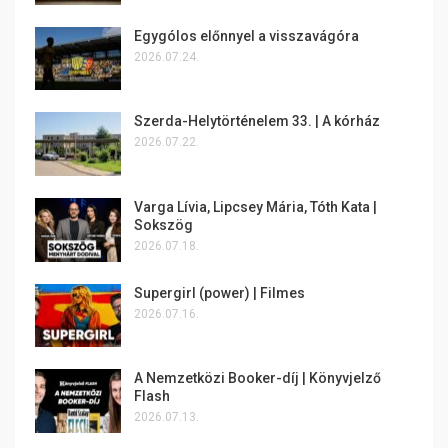
Egygólos előnnyel a visszavágóra
2026.07.24.
Szerda-Helytörténelem 33. | A kórház
2026.07.22.
Varga Lívia, Lipcsey Mária, Tóth Kata |
Sokszög
2026.07.18.
Supergirl (power) | Filmes
2026.07.16.
A Nemzetközi Booker-díj | Könyvjelző
Flash
2026.07.13.