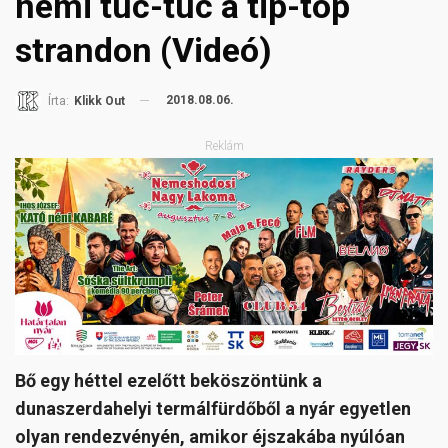
némi tuc-tuc a tip-top
strandon (Videó)
2018.08.06.
Írta:
Klikk Out
Reklám
Bő egy héttel ezelőtt beköszöntünk a
dunaszerdahelyi termálfürdőből a nyár egyetlen
olyan rendezvényén, amikor éjszakába nyúlóan