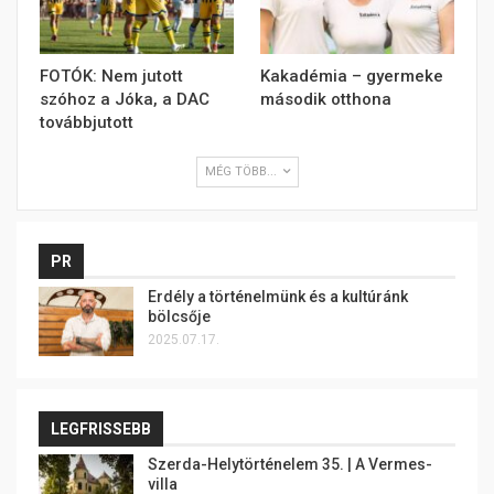
FOTÓK: Nem jutott
Kakadémia – gyermeke
szóhoz a Jóka, a DAC
második otthona
továbbjutott
MÉG TÖBB...
PR
Erdély a történelmünk és a kultúránk
bölcsője
2025.07.17.
LEGFRISSEBB
Szerda-Helytörténelem 35. | A Vermes-
villa