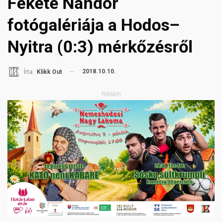
Fekete Nándor
fotógalériája a Hodos–
Nyitra (0:3) mérkőzésről
2018.10.10.
Írta:
Klikk Out
Reklám