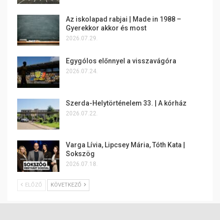
Az iskolapad rabjai | Made in 1988 –
Gyerekkor akkor és most
2026.07.29.
Egygólos előnnyel a visszavágóra
2026.07.24.
Szerda-Helytörténelem 33. | A kórház
2026.07.22.
Varga Lívia, Lipcsey Mária, Tóth Kata |
Sokszög
2026.07.18.
ELŐZŐ
KÖVETKEZŐ