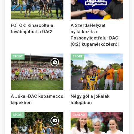
FOTÓK: Kiharcolta a
A SzerdaHelyzet
továbbjutást a DAC!
nyilatkozik a
Pozsonyligetfalu–DAC
(0:2) kupamérkőzésről
SPORT
SPORT
A Jóka–DAC kupameccs
Négy gól a jókaiak
képekben
hálójában
SPORT
CSALÁD