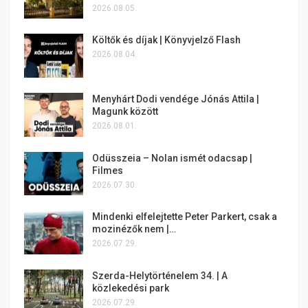
2026.08.05.
Költők és díjak | Könyvjelző Flash
2026.08.04.
Menyhárt Dodi vendége Jónás Attila |
Magunk között
2026.08.01.
Odüsszeia – Nolan ismét odacsap |
Filmes
2026.07.30.
Mindenki elfelejtette Peter Parkert, csak a
mozinézők nem |…
2026.07.29.
Szerda-Helytörténelem 34. | A
közlekedési park
2026.07.29.