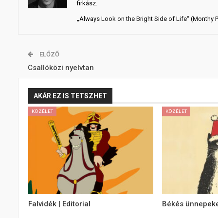
firkász.
„Always Look on the Bright Side of Life“ (Monthy 
ELŐZŐ
Csallóközi nyelvtan
AKÁR EZ IS TETSZHET
KÖZÉLET
KÖZÉLET
Falvidék | Editorial
Békés ünnepeket