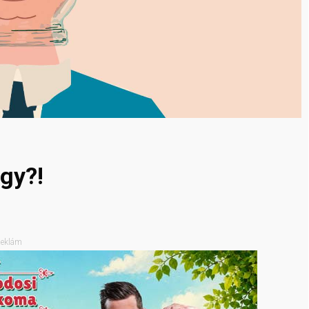
agy?!
eklám