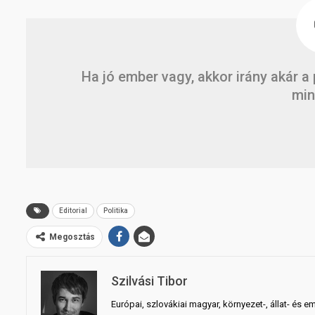
Ha jó ember vagy, akkor irány akár a
mi
Editorial
Politika
Megosztás
Szilvási Tibor
Európai, szlovákiai magyar, környezet-, állat- és e