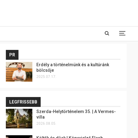
PR
Erdély a történelmünk és a kultúránk
bölcsője
2025.07.17.
LEGFRISSEBB
Szerda-Helytörténelem 35. | A Vermes-
villa
2026.08.05.
Költők és díjak | Könyvjelző Flash