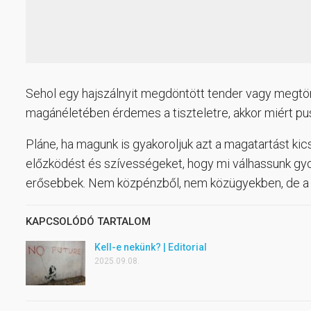
Sehol egy hajszálnyit megdöntött tender vagy megtö
magánéletében érdemes a tiszteletre, akkor miért pusz
Pláne, ha magunk is gyakoroljuk azt a magatartást kic
előzködést és szívességeket, hogy mi válhassunk gy
erősebbek. Nem közpénzből, nem közügyekben, de a 
KAPCSOLÓDÓ TARTALOM
Kell-e nekünk? | Editorial
2025.09.08.