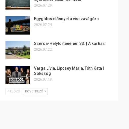
2026.07.29.
Egygólos előnnyel a visszavágóra
2026.07.24.
Szerda-Helytörténelem 33. | A kórház
2026.07.22.
Varga Lívia, Lipcsey Mária, Tóth Kata |
Sokszög
2026.07.18.
ELŐZŐ
KÖVETKEZŐ