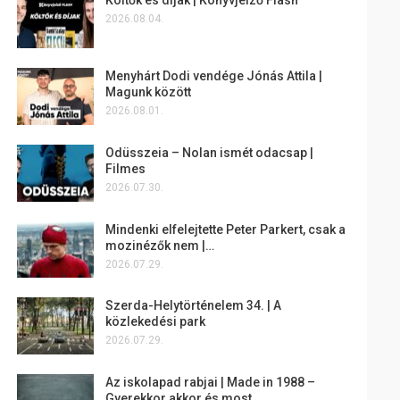
2026.08.04.
Menyhárt Dodi vendége Jónás Attila |
Magunk között
2026.08.01.
Odüsszeia – Nolan ismét odacsap |
Filmes
2026.07.30.
Mindenki elfelejtette Peter Parkert, csak a
mozinézők nem |…
2026.07.29.
Szerda-Helytörténelem 34. | A
közlekedési park
2026.07.29.
Az iskolapad rabjai | Made in 1988 –
Gyerekkor akkor és most