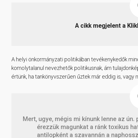
A cikk megjelent a Kli
A helyi önkormányzati politikában tevékenykedők min
komolytalanul nevezhetők politikusnak, ám tulajdonkép
értünk, ha tankönyvszerűen űztek már eddig is, vagy
Mert, ugye, mégis mi kínunk lenne az ún. 
érezzük magunkat a ránk toxikus hat
antilopként a szavannán a naphoss