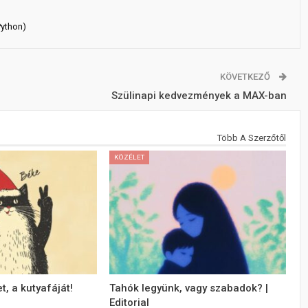
Python)
KÖVETKEZŐ
Szülinapi kedvezmények a MAX-ban
Több A Szerzőtől
KÖZÉLET
, a kutyafáját!
Tahók legyünk, vagy szabadok? |
Editorial