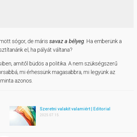
mött sógor, de máris
savaz a bélyeg
. Ha emberünk a
títanánk el, ha pályát váltana?
siben, amitől büdös a politika. A nem szükségszerű
orsabbá, mi érhessünk magasabbra, mi legyünk az
minta azonos.
Szeretni valakit valamiért | Editorial
2025.07.15.