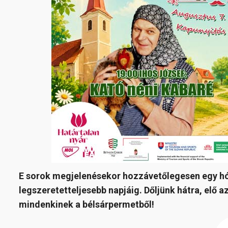
E sorok megjelenésekor hozzávetőlegesen egy h
legszeretetteljesebb napjáig. Dőljünk hátra, elő az
mindenkinek a bélsárpermetből!