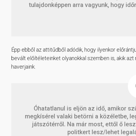
tulajdonképpen arra vagyunk, hogy időr
Épp ebből az attitűdből adódik, hogy ilyenkor előránt
bevált előítéleteinket olyanokkal szemben is, akik azt
haverjaink.
Óhatatlanul is eljön az idő, amikor sz
megkísérel valaki betörni a közéletbe, le
játszótérről. Na már most, ettől ő lesz
politkert lesz/lehet lega