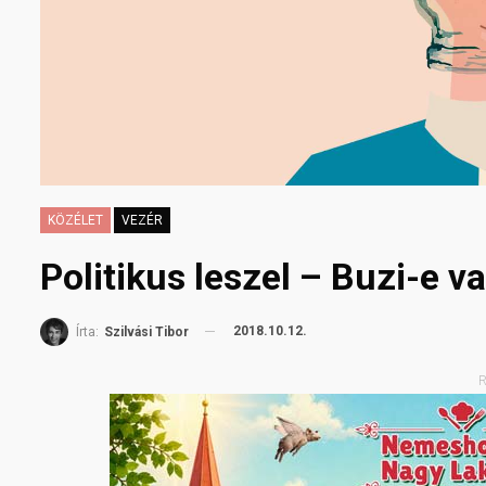
KÖZÉLET
VEZÉR
Politikus leszel – Buzi-e v
2018.10.12.
Írta:
Szilvási Tibor
R