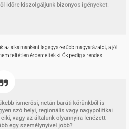
ől időre kiszolgáljunk bizonyos igényeket.
juk az alkalmanként legegyszerűbb magyarázatot, a jól
 nem feltétlen érdemelték ki. Ők pedig a rendes
űkebb ismerősi, netán baráti körünkből is
gyen szó helyi, regionális vagy nagypolitikai
 ciki, vagy az általunk olyannyira lenézett
lább egy személynyivel jobb?