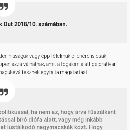
kk Out 2018/10. számában.
den hiúságuk vagy épp félelmük ellenére is csak
pen azzá válhatnak, amit a fogalom alatt pejoratívan
 magukévá tesznek egyfajta magatartást.
politikussal, ha nem az, hogy árva fűszálként
ással bíró diófa alatt, vagy még inkább
zat lustálkodó nagymacskák közt. Hogy