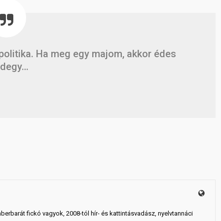
 politika. Ha meg egy majom, akkor édes
ndegy…
mberbarát fickó vagyok, 2008-tól hír- és kattintásvadász, nyelvtannáci