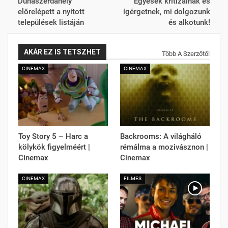
Dunaszerdahely
Egyesek kritizálnak és
előrelépett a nyitott
ígérgetnek, mi dolgozunk
települések listáján
és alkotunk!
AKÁR EZ IS TETSZHET
Több A Szerzőtől
CINEMAX
CINEMAX
Toy Story 5 – Harc a
Backrooms: A világháló
kölykök figyelméért |
rémálma a mozivásznon |
Cinemax
Cinemax
CINEMAX
FILMES