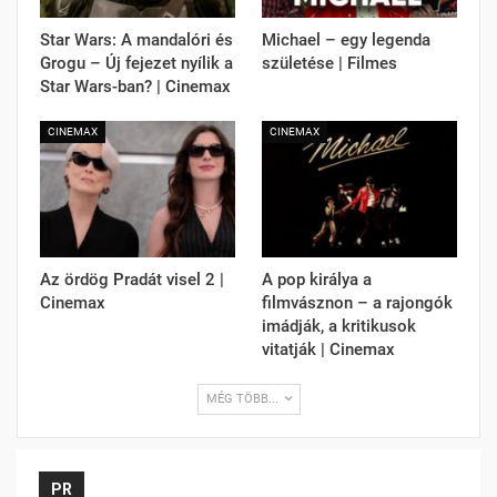
Star Wars: A mandalóri és
Michael – egy legenda
Grogu – Új fejezet nyílik a
születése | Filmes
Star Wars-ban? | Cinemax
CINEMAX
CINEMAX
Az ördög Pradát visel 2 |
A pop királya a
Cinemax
filmvásznon – a rajongók
imádják, a kritikusok
vitatják | Cinemax
MÉG TÖBB...
PR