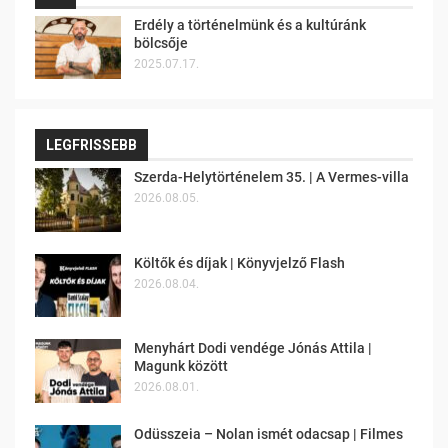
Erdély a történelmünk és a kultúránk
bölcsője
2025.07.17.
LEGFRISSEBB
Szerda-Helytörténelem 35. | A Vermes-villa
2026.08.05.
Költők és díjak | Könyvjelző Flash
2026.08.04.
Menyhárt Dodi vendége Jónás Attila |
Magunk között
2026.08.01.
Odüsszeia – Nolan ismét odacsap | Filmes