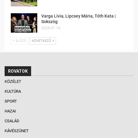
Varga Lívia, Lipcsey Mária, Tóth Kata |
Sokszög
2026.07.18.
ELŐZŐ
KÖVETKEZŐ
ROVATOK
KÖZÉLET
KULTÚRA
SPORT
HAZAI
CSALÁD
KÁVÉSZÜNET