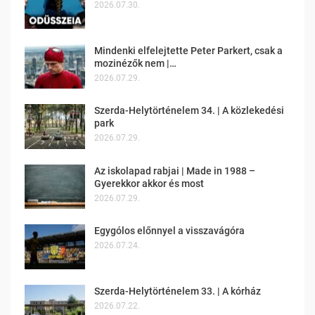
2026.07.30.
Mindenki elfelejtette Peter Parkert, csak a
mozinézők nem |…
2026.07.29.
Szerda-Helytörténelem 34. | A közlekedési
park
2026.07.29.
Az iskolapad rabjai | Made in 1988 –
Gyerekkor akkor és most
2026.07.29.
Egygólos előnnyel a visszavágóra
2026.07.24.
Szerda-Helytörténelem 33. | A kórház
2026.07.22.