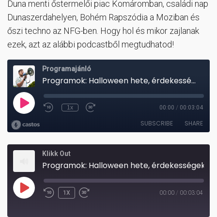
Duna menti őstermelői piac Komáromban, családi nap
Dunaszerdahelyen, Bohém Rapszódia a Moziban és
őszi techno az NFG-ben. Hogy hol és mikor zajlanak
ezek, azt az alábbi podcastből megtudhatod!
Klikk Out
Programok: Halloween hete, érdekességekkel tele!
PLAY
1X
00:00
/
00:03:04
REWIND
FAST
EPISODE
10
FORWARD