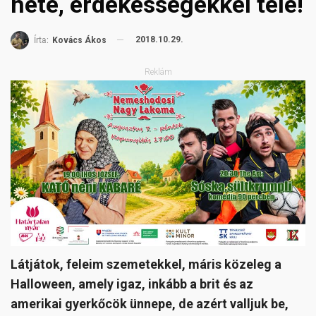
hete, érdekességekkel tele!
2018.10.29.
Írta:
Kovács Ákos
Reklám
Látjátok, feleim szemetekkel, máris közeleg a
Halloween, amely igaz, inkább a brit és az
amerikai gyerkőcök ünnepe, de azért valljuk be,