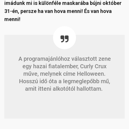
imádunk mi is különféle maskarába bújni október
31-én, persze ha van hova menni! És van hova
menni!
A programajánlóhoz választott zene
egy hazai fiatalember, Curly Crux
műve, melynek címe Helloween.
Hosszú idő óta a legmeglepőbb mű,
amit itteni alkotótól hallottam.