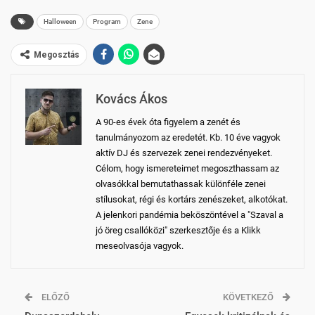
SECONDS
30
Halloween
Program
Zene
SECONDS
Megosztás
Kovács Ákos
A 90-es évek óta figyelem a zenét és
tanulmányozom az eredetét. Kb. 10 éve vagyok
aktív DJ és szervezek zenei rendezvényeket.
Célom, hogy ismereteimet megoszthassam az
olvasókkal bemutathassak különféle zenei
stílusokat, régi és kortárs zenészeket, alkotókat.
A jelenkori pandémia beköszöntével a "Szaval a
jó öreg csallóközi" szerkesztője és a Klikk
meseolvasója vagyok.
ELŐZŐ
KÖVETKEZŐ