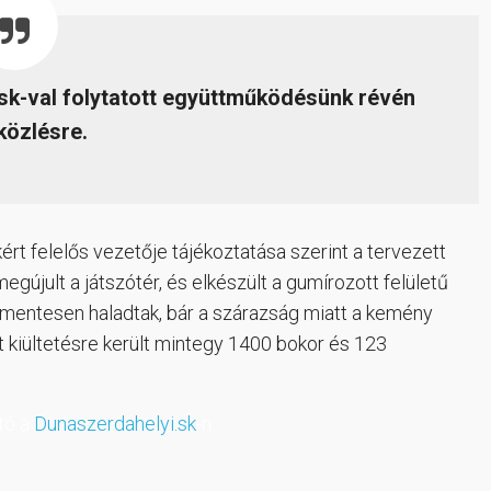
.sk-val folytatott együttműködésünk révén
közlésre.
ért felelős vezetője tájékoztatása szerint a tervezett
gújult a játszótér, és elkészült a gumírozott felületű
őmentesen haladtak, bár a szárazság miatt a kemény
nt kiültetésre került mintegy 1400 bokor és 123
ató a
Dunaszerdahelyi.sk
-n.