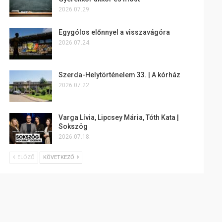
2026.07.29.
Egygólos előnnyel a visszavágóra
2026.07.24.
Szerda-Helytörténelem 33. | A kórház
2026.07.22.
Varga Lívia, Lipcsey Mária, Tóth Kata |
Sokszög
2026.07.18.
ELŐZŐ
KÖVETKEZŐ