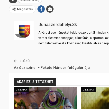
Dunaszerdahely
Megosztás
Dunaszerdahelyi.sk
A városi eseményeket feldolgozó portál minden ko
városi élet mindennapjait, a kultúrán, a sporton,
nem feledkezve el a közösség kisebb lelkes csopo
ELŐZŐ
Az ősz színei – Fekete Nándor fotógalériája
AKÁR EZ IS TETSZHET
CINEMAX
CINEMAX