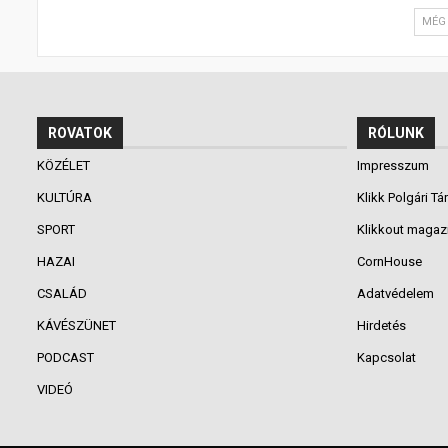
MÉG 
ROVATOK
RÓLUNK
KÖZÉLET
Impresszum
KULTÚRA
Klikk Polgári Tá
SPORT
Klikkout magaz
HAZAI
CornHouse
CSALÁD
Adatvédelem
KÁVÉSZÜNET
Hirdetés
PODCAST
Kapcsolat
VIDEÓ