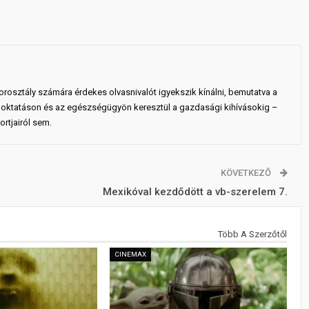
rosztály számára érdekes olvasnivalót igyekszik kínálni, bemutatva a
 az oktatáson és az egészségügyön keresztül a gazdasági kihívásokig –
rtjairól sem.
KÖVETKEZŐ
Mexikóval kezdődött a vb-szerelem 7.
Több A Szerzőtől
CINEMAX