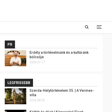
PR
Erdély a történelmünk és a kultúránk
bölcsője
2025.07.17.
LEGFRISSEBB
Szerda-Helytörténelem 35. | A Vermes-
villa
2026.08.05.
Költők és díjak | Könyvjelző Flash