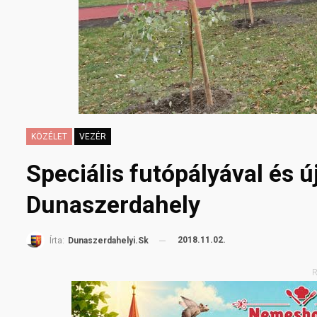
KÖZÉLET
VEZÉR
Speciális futópályával és 
Dunaszerdahely
2018.11.02.
Írta:
Dunaszerdahelyi.sk
R