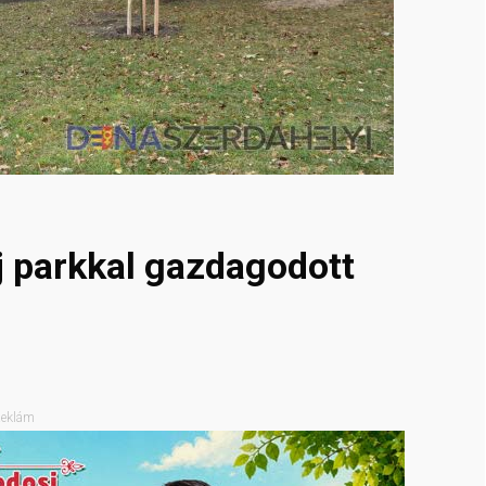
új parkkal gazdagodott
eklám