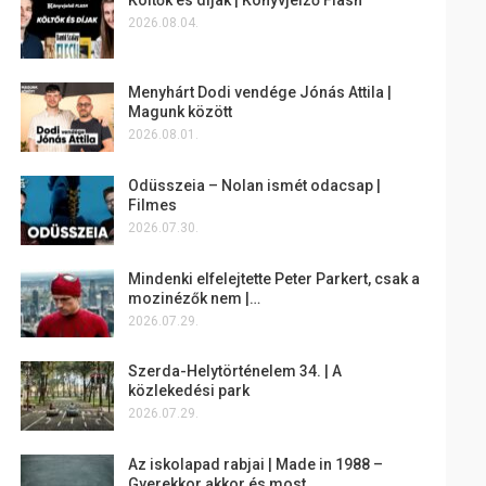
2026.08.04.
Menyhárt Dodi vendége Jónás Attila |
Magunk között
2026.08.01.
Odüsszeia – Nolan ismét odacsap |
Filmes
2026.07.30.
Mindenki elfelejtette Peter Parkert, csak a
mozinézők nem |…
2026.07.29.
Szerda-Helytörténelem 34. | A
közlekedési park
2026.07.29.
Az iskolapad rabjai | Made in 1988 –
Gyerekkor akkor és most