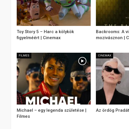
Toy Story 5 – Harc a kölykök
Backrooms: A v
figyelméért | Cinemax
mozivásznon | 
FILMES
CINEMAX
Michael – egy legenda születése |
Az ördög Pradát
Filmes