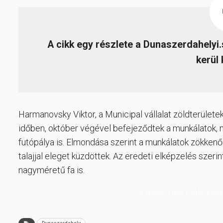
A cikk egy részlete a Dunaszerdahelyi
kerül 
Harmanovsky Viktor, a Municipal vállalat zöldterületek
időben, október végével befejeződtek a munkálatok, me
futópálya is. Elmondása szerint a munkálatok zökken
talajjal eleget küzdöttek. Az eredeti elképzelés szeri
nagyméretű fa is.
A teljes cikk elolvash