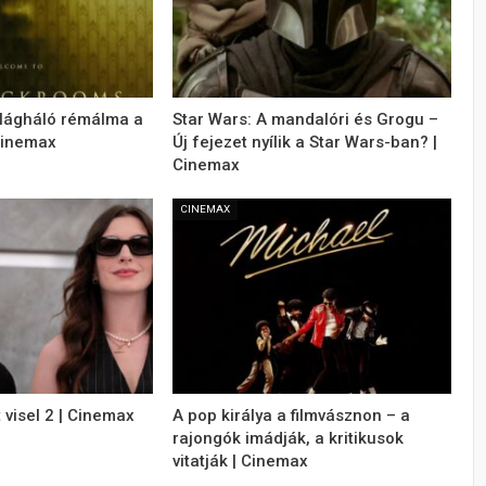
ilágháló rémálma a
Star Wars: A mandalóri és Grogu –
Cinemax
Új fejezet nyílik a Star Wars-ban? |
Cinemax
CINEMAX
 visel 2 | Cinemax
A pop királya a filmvásznon – a
rajongók imádják, a kritikusok
vitatják | Cinemax