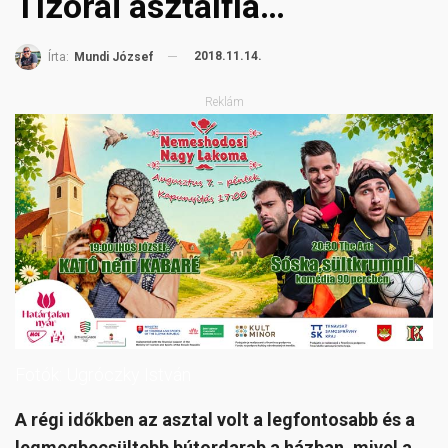
Tízórai asztalfia…
2018.11.14.
Írta:
Mundi József
Reklám
Fotók: Ugróczky István
A régi időkben az asztal volt a legfontosabb és a
legmegbecsültebb bútordarab a házban, mivel a