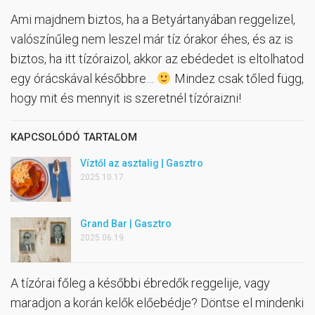
Ami majdnem biztos, ha a Betyártanyában reggelizel,
valószínűleg nem leszel már tíz órakor éhes, és az is
biztos, ha itt tízóraizol, akkor az ebédedet is eltolhatod
egy órácskával későbbre…
Mindez csak tőled függ,
hogy mit és mennyit is szeretnél tízóraizni!
KAPCSOLÓDÓ TARTALOM
Víztől az asztalig | Gasztro
2025.10.17.
Grand Bar | Gasztro
2025.06.19.
A tízórai főleg a későbbi ébredők reggelije, vagy
maradjon a korán kelők előebédje? Döntse el mindenki