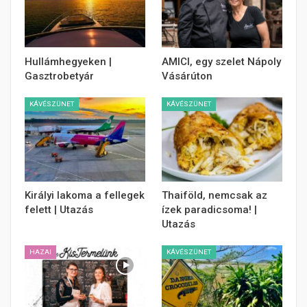
Hullámhegyeken |
AMICI, egy szelet Nápoly
Gasztrobetyár
Vásárúton
KÁVÉSZÜNET
KÁVÉSZÜNET
Királyi lakoma a fellegek
Thaiföld, nemcsak az
felett | Utazás
ízek paradicsoma! |
Utazás
HAZAI
KÁVÉSZÜNET