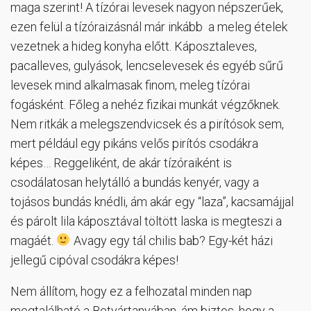
maga szerint! A tízórai levesek nagyon népszerűek,
ezen felül a tízóraizásnál már inkább a meleg ételek
vezetnek a hideg konyha előtt. Káposztaleves,
pacalleves, gulyások, lencselevesek és egyéb sűrű
levesek mind alkalmasak finom, meleg tízórai
fogásként. Főleg a nehéz fizikai munkát végzőknek.
Nem ritkák a melegszendvicsek és a pirítósok sem,
mert például egy pikáns velős pirítós csodákra
képes… Reggeliként, de akár tízóraiként is
csodálatosan helytálló a bundás kenyér, vagy a
tojásos bundás knédli, ám akár egy “laza”, kacsamájjal
és párolt lila káposztával töltött laska is megteszi a
magáét.
Avagy egy tál chilis bab? Egy-két házi
jellegű cipóval csodákra képes!
Nem állítom, hogy ez a felhozatal minden nap
megtalálható a Betyártanyában, ám biztos, hogy a