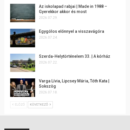
Az iskolapad rabjai | Made in 1988 –
Gyerekkor akkor és most
2026.07.29.
Egygólos előnnyel a visszavágóra
2026.07.24.
Szerda-Helytörténelem 33. | A kórház
2026.07.22.
Varga Lívia, Lipcsey Mária, Tóth Kata |
Sokszög
2026.07.18.
ELŐZŐ
KÖVETKEZŐ