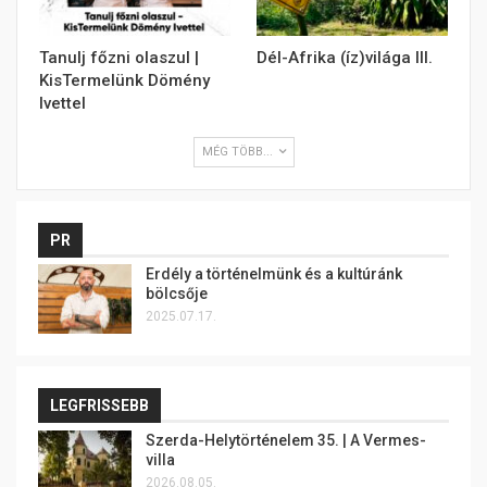
Tanulj főzni olaszul |
Dél-Afrika (íz)világa III.
KisTermelünk Dömény
Ivettel
MÉG TÖBB...
PR
Erdély a történelmünk és a kultúránk
bölcsője
2025.07.17.
LEGFRISSEBB
Szerda-Helytörténelem 35. | A Vermes-
villa
2026.08.05.