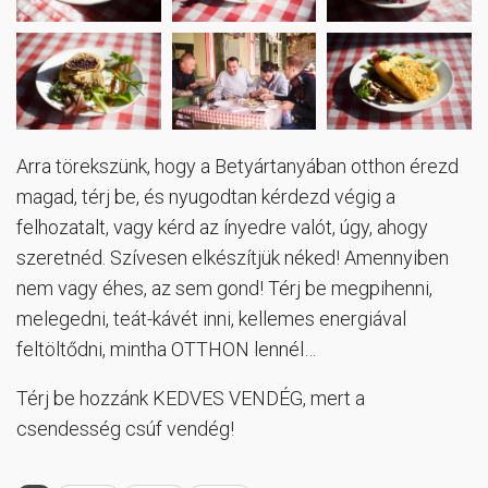
Arra törekszünk, hogy a Betyártanyában otthon érezd
magad, térj be, és nyugodtan kérdezd végig a
felhozatalt, vagy kérd az ínyedre valót, úgy, ahogy
szeretnéd. Szívesen elkészítjük néked! Amennyiben
nem vagy éhes, az sem gond! Térj be megpihenni,
melegedni, teát-kávét inni, kellemes energiával
feltöltődni, mintha OTTHON lennél…
Térj be hozzánk KEDVES VENDÉG, mert a
csendesség csúf vendég!