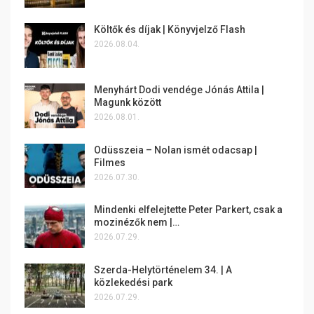
Költők és díjak | Könyvjelző Flash
2026.08.04.
Menyhárt Dodi vendége Jónás Attila |
Magunk között
2026.08.01.
Odüsszeia – Nolan ismét odacsap |
Filmes
2026.07.30.
Mindenki elfelejtette Peter Parkert, csak a
mozinézők nem |…
2026.07.29.
Szerda-Helytörténelem 34. | A
közlekedési park
2026.07.29.