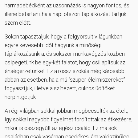
harmadebédként az uzsonnázás is nagyon fontos, és
illene betartani, ha a napi ötszöri táplálkozást tartjuk
szem előtt.
Sokan tapasztaljuk, hogy a felgyorsult világunkban
egyre kevesebb időt hagyunk a minőségi
táplálkozásunkra, és sokszor munkavégzés közben
csipegetünk be egy-két falatot, hogy csillapítsuk az
éhségérzetünket. Ez a rossz szokás még károsabb
abban az esetben, ha a mű “szuper-élelmiszereket”
fogyasztjuk, illetve a színezett, cukros üdítőket
hörpintgetjük.
A régi világban sokkal jobban megbecsülték az ételt,
így sokkal nagyobb figyelmet fordítottak az étkezésre,
mikor is összegyűlt az egész család. Ez ma sok
családban csak vasárnap esedékes, ám valószínűleg