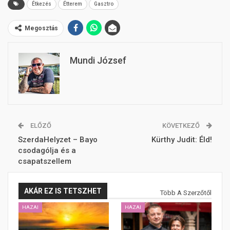
Étkezés
Étterem
Gasztro
Megosztás
Mundi József
ELŐZŐ
KÖVETKEZŐ
SzerdaHelyzet – Bayo
Kürthy Judit: Éld!
csodagólja és a
csapatszellem
AKÁR EZ IS TETSZHET
Több A Szerzőtől
HAZAI
HAZAI